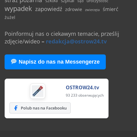
szpital
szkoła
uroczystość
sąd
wypadek
zapowiedź
śmierć
zdrowie
zwierzęta
żużel
Poinformuj nas o ciekawym temacie, prześlij
zdjęcie/wideo
–
redakcja@ostrow24.tv
Napisz do nas na Messengerze
OSTROW24.tv
93 233 obserwujących
Polub nas na Facebooku