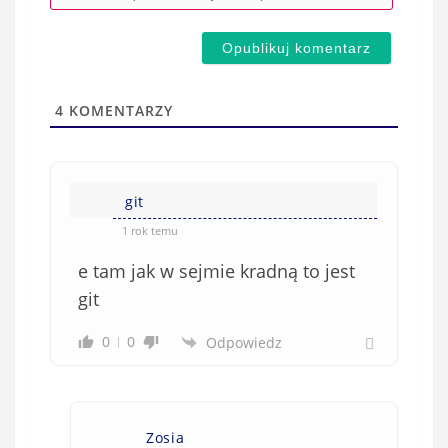
-
e
m
d
a
s
i
t
l
a
4
KOMENTARZY
(
w
n
s
i
i
e
git
ę
o
*
1 rok temu
b
e tam jak w sejmie kradną to jest
o
w
git
i
0
0
Odpowiedz
ą
z
k
o
Zosia
w