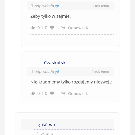
e
odpowiada
git
1 rok temu
)
Żeby tylko w sejmie.
0
0
Odpowiedz
Czaskofski
odpowiada
git
1 rok temu
Nie kradniemy tylko rozdajemy nieswoje
0
0
Odpowiedz
gość wn
1 rok temu