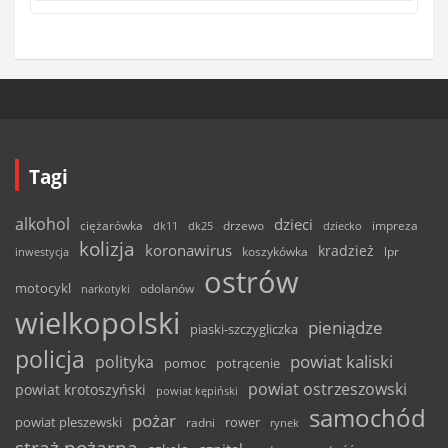
Tagi
alkohol
dzieci
ciężarówka
drzewo
dk11
dk25
dziecko
impreza
kolizja
koronawirus
kradzież
inwestycja
koszykówka
lpr
ostrów
motocykl
odolanów
narkotyki
wielkopolski
pieniądze
piaski-szczygliczka
policja
powiat kaliski
polityka
pomoc
potrącenie
powiat ostrzeszowski
powiat krotoszyński
powiat kępiński
samochód
pożar
powiat pleszewski
rower
radni
rynek
straż pożarna