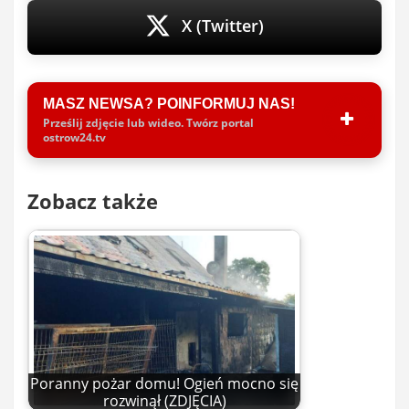
X (Twitter)
MASZ NEWSA? POINFORMUJ NAS!
Prześlij zdjęcie lub wideo. Twórz portal
ostrow24.tv
Zobacz także
Poranny pożar domu! Ogień mocno się
rozwinął (ZDJĘCIA)