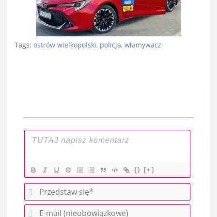
Tags:
ostrów wielkopolski
,
policja
,
włamywacz
Nawigacja
wpisu
{}
[+]
P
r
E
z