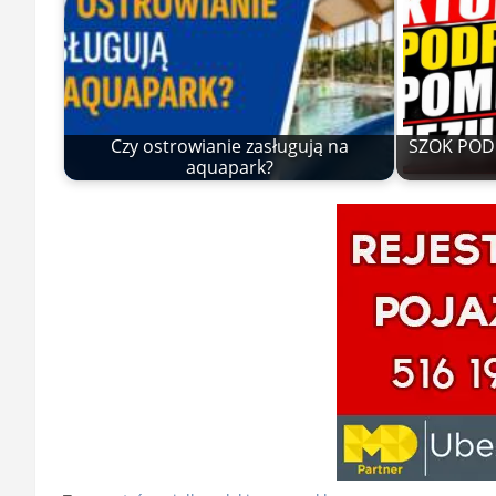
Czy ostrowianie zasługują na
SZOK POD 
aquapark?