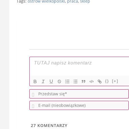
Tags:
ostrów wielkopolski
,
praca
,
sklep
Nawigacja
wpisu
{}
[+]
27
KOMENTARZY