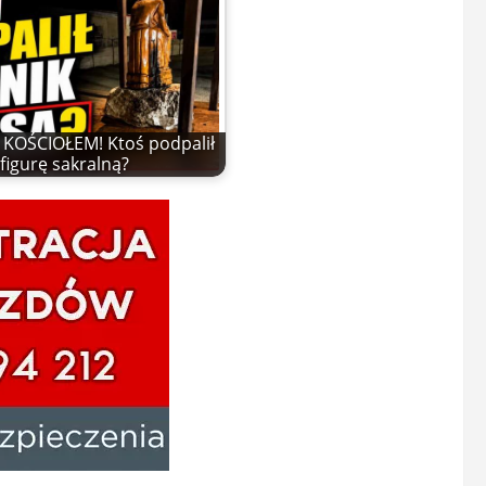
KOŚCIOŁEM! Ktoś podpalił
figurę sakralną?