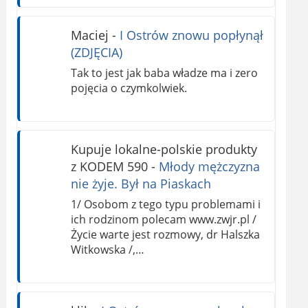
Maciej
-
I Ostrów znowu popłynął
(ZDJĘCIA)
Tak to jest jak baba władze ma i zero
pojęcia o czymkolwiek.
Kupuje lokalne-polskie produkty
z KODEM 590
-
Młody mężczyzna
nie żyje. Był na Piaskach
1/ Osobom z tego typu problemami i
ich rodzinom polecam www.zwjr.pl /
Życie warte jest rozmowy, dr Halszka
Witkowska /,…