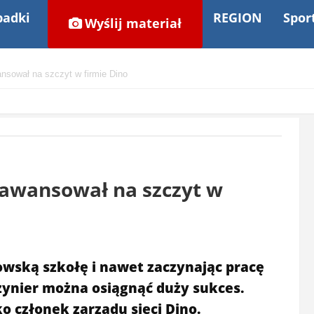
adki
REGION
Spor
Wyślij materiał
nsował na szczyt w firmie Dino
 awansował na szczyt w
rowską szkołę i nawet zaczynając pracę
ynier można osiągnąć duży sukces.
o członek zarządu sieci Dino.