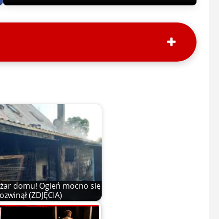
żar domu! Ogień mocno się
ozwinął (ZDJĘCIA)