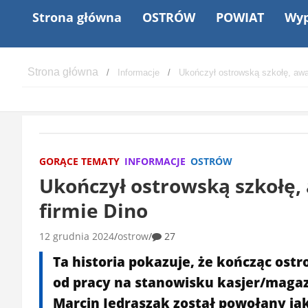
Strona główna
OSTRÓW
POWIAT
Wyp
Informacje
Ukończył ostrowską szkołę, awa
GORĄCE TEMATY
INFORMACJE
OSTRÓW
Ukończył ostrowską szkołę,
firmie Dino
12 grudnia 2024
ostrow
27
Ta historia pokazuje, że kończąc ost
od pracy na stanowisku kasjer/magaz
Marcin Jędraszak został powołany jak