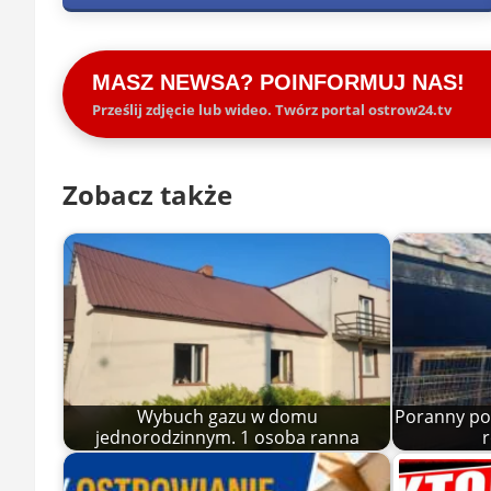
MASZ NEWSA? POINFORMUJ NAS!
Prześlij zdjęcie lub wideo. Twórz portal ostrow24.tv
Zobacz także
Wybuch gazu w domu
Poranny po
jednorodzinnym. 1 osoba ranna
r