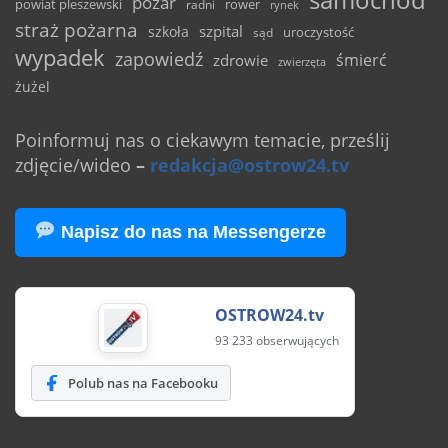
pożar
powiat pleszewski
rower
radni
rynek
straż pożarna
szpital
szkoła
uroczystość
sąd
wypadek
zapowiedź
śmierć
zdrowie
zwierzęta
żużel
Poinformuj nas o ciekawym temacie, prześlij
zdjęcie/wideo
–
redakcja@ostrow24.tv
Napisz do nas na Messengerze
OSTROW24.tv
93 233 obserwujących
Polub nas na Facebooku