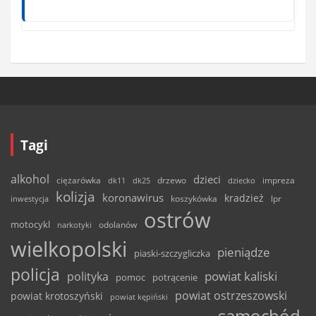
Tagi
alkohol
dzieci
ciężarówka
drzewo
dk11
dk25
dziecko
impreza
kolizja
koronawirus
kradzież
inwestycja
koszykówka
lpr
ostrów
motocykl
odolanów
narkotyki
wielkopolski
pieniądze
piaski-szczygliczka
policja
powiat kaliski
polityka
pomoc
potrącenie
powiat ostrzeszowski
powiat krotoszyński
powiat kępiński
samochód