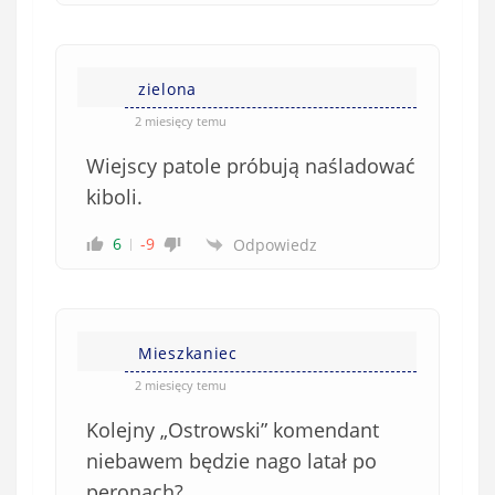
zielona
2 miesięcy temu
Wiejscy patole próbują naśladować
kiboli.
6
-9
Odpowiedz
Mieszkaniec
2 miesięcy temu
Kolejny „Ostrowski” komendant
niebawem będzie nago latał po
peronach?