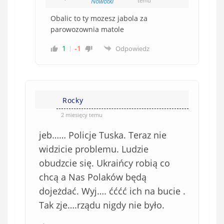
Nowotki
temu
Obalic to ty mozesz jabola za
parowozownia matole
1
-1
Odpowiedz
Rocky
2 miesięcy temu
jeb…… Policje Tuska. Teraz nie
widzicie problemu. Ludzie
obudzcie się. Ukraińcy robią co
chcą a Nas Polaków będą
dojeżdać. Wyj…. ćććć ich na bucie .
Tak zje….rządu nigdy nie było.