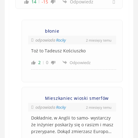
14
-15
Odpowiedz
błonie
odpowiada
Rocky
2 miesięcy temu
Toż to Tadeusz Kościuszko
2
0
Odpowiedz
Mieszkaniec wioski smerfów
odpowiada
Rocky
2 miesięcy temu
Dokładnie, w Anglii to samo- wystarczy
że inżynier poskarży się o rasizm i masz
przerypane. Dokąd zmierzasz Europo…