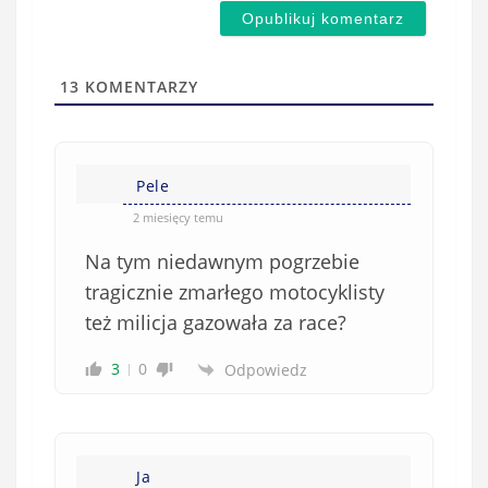
m
d
a
s
i
t
l
a
13
KOMENTARZY
(
w
n
s
i
i
e
Pele
ę
o
*
2 miesięcy temu
b
Na tym niedawnym pogrzebie
o
w
tragicznie zmarłego motocyklisty
i
też milicja gazowała za race?
ą
z
3
0
Odpowiedz
k
o
w
e
Ja