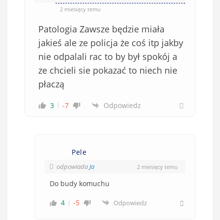
)
2 miesięcy temu
Patologia Zawsze będzie miała
jakieś ale ze policja że coś itp jakby
nie odpalali rac to by był spokój a
ze chcieli sie pokazać to niech nie
płaczą
3
-7
Odpowiedz
Pele
odpowiada
Ja
2 miesięcy temu
Do budy komuchu
4
-5
Odpowiedz