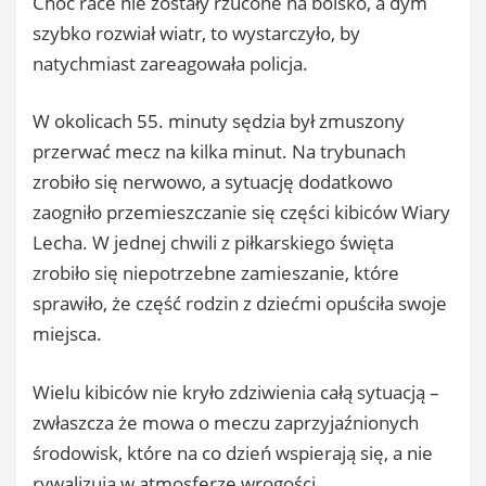
Choć race nie zostały rzucone na boisko, a dym
szybko rozwiał wiatr, to wystarczyło, by
natychmiast zareagowała policja.
W okolicach 55. minuty sędzia był zmuszony
przerwać mecz na kilka minut. Na trybunach
zrobiło się nerwowo, a sytuację dodatkowo
zaogniło przemieszczanie się części kibiców Wiary
Lecha. W jednej chwili z piłkarskiego święta
zrobiło się niepotrzebne zamieszanie, które
sprawiło, że część rodzin z dziećmi opuściła swoje
miejsca.
Wielu kibiców nie kryło zdziwienia całą sytuacją –
zwłaszcza że mowa o meczu zaprzyjaźnionych
środowisk, które na co dzień wspierają się, a nie
rywalizują w atmosferze wrogości.