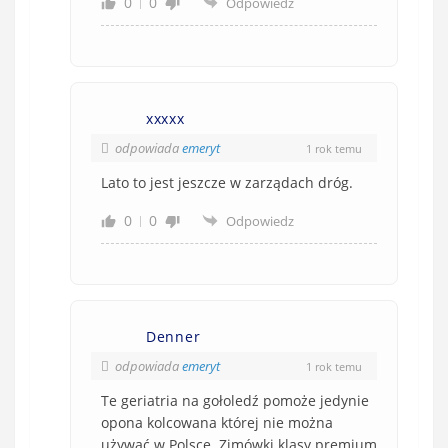
0
0
Odpowiedz
xxxxx
odpowiada
emeryt
1 rok temu
Lato to jest jeszcze w zarządach dróg.
0
0
Odpowiedz
Denner
odpowiada
emeryt
1 rok temu
Te geriatria na gołoledź pomoże jedynie
opona kolcowana której nie można
używać w Polsce. Zimówki klasy premium