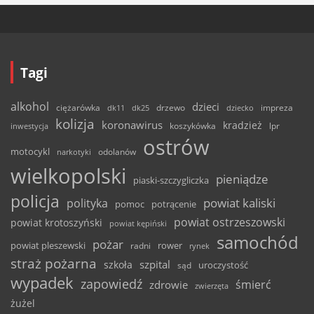
Tagi
alkohol
dzieci
ciężarówka
drzewo
dk11
dk25
dziecko
impreza
kolizja
koronawirus
kradzież
inwestycja
koszykówka
lpr
ostrów
motocykl
odolanów
narkotyki
wielkopolski
pieniądze
piaski-szczygliczka
policja
powiat kaliski
polityka
pomoc
potrącenie
powiat ostrzeszowski
powiat krotoszyński
powiat kępiński
samochód
pożar
powiat pleszewski
rower
radni
rynek
straż pożarna
szpital
szkoła
uroczystość
sąd
wypadek
zapowiedź
śmierć
zdrowie
zwierzęta
żużel