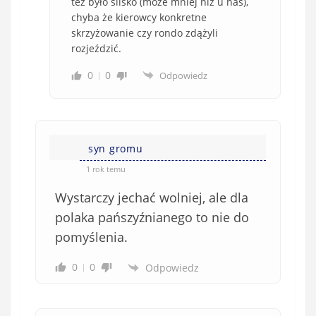
też było ślisko (może mniej niż u nas),
chyba że kierowcy konkretne
skrzyżowanie czy rondo zdążyli
rozjeździć.
0
0
Odpowiedz
syn gromu
1 rok temu
Wystarczy jechać wolniej, ale dla
polaka pańszyźnianego to nie do
pomyślenia.
0
0
Odpowiedz