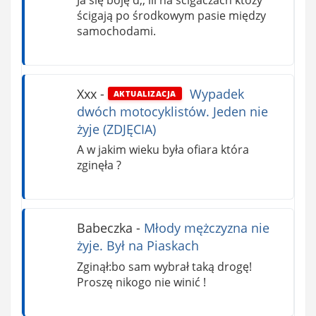
ścigają po środkowym pasie między
samochodami.
Xxx
-
Wypadek
AKTUALIZACJA
dwóch motocyklistów. Jeden nie
żyje (ZDJĘCIA)
A w jakim wieku była ofiara która
zginęła ?
Babeczka
-
Młody mężczyzna nie
żyje. Był na Piaskach
Zginął:bo sam wybrał taką drogę!
Proszę nikogo nie winić !