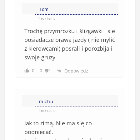
Tom
1 rok temu
Trochę przymrozku i ślizgawki i sie
posiadacze prawa jazdy ( nie mylić
z kierowcami) posrali i porozbijali
swoje gruzy
0
0
Odpowiedz
michu
1 rok temu
Jak to zimą. Nie ma się co
podniecać.