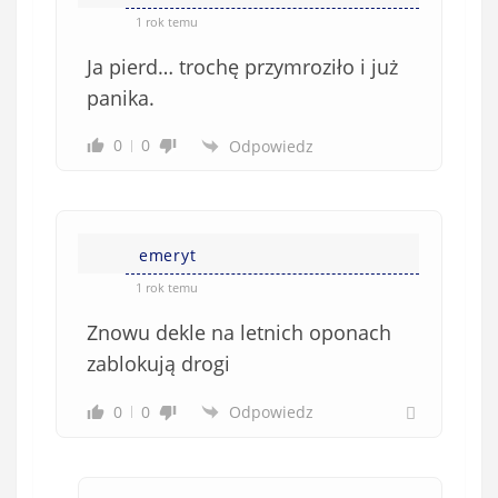
1 rok temu
Ja pierd… trochę przymroziło i już
panika.
0
0
Odpowiedz
emeryt
1 rok temu
Znowu dekle na letnich oponach
zablokują drogi
0
0
Odpowiedz