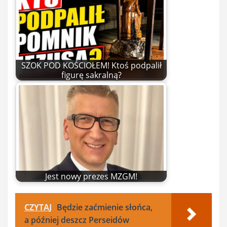
SZOK POD KOŚCIOŁEM! Ktoś podpalił
figurę sakralną?
Jest nowy prezes MZGM!
CZYTAJ
Będzie zaćmienie słońca,
a później deszcz Perseidów