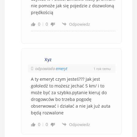
nie pomoże jak się pojedzie z dozwoloną
prędkością
0
0
Odpowiedz
Xyz
odpowiada
emeryt
1 rok temu
A ty emeryt czym jesteś??? Jak jest
gołoledź to możesz jechać 5 km/ i to
może być za szybko.pytanie kieruj do
drogowców bo trzeba pogodę
obserwować i działać a nie jak już auta
będą rozwalone
0
0
Odpowiedz