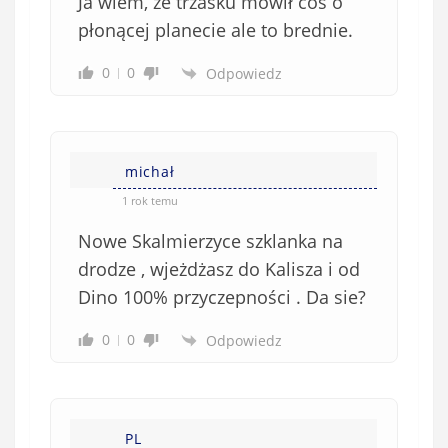
Ja wiem, że trzasku mówił coś o
płonącej planecie ale to brednie.
0
0
Odpowiedz
michał
1 rok temu
Nowe Skalmierzyce szklanka na
drodze , wjeżdżasz do Kalisza i od
Dino 100% przyczepności . Da sie?
0
0
Odpowiedz
PL