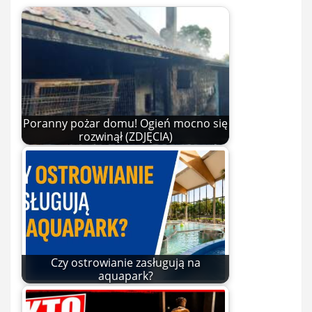
Poranny pożar domu! Ogień mocno się
rozwinął (ZDJĘCIA)
Czy ostrowianie zasługują na
aquapark?