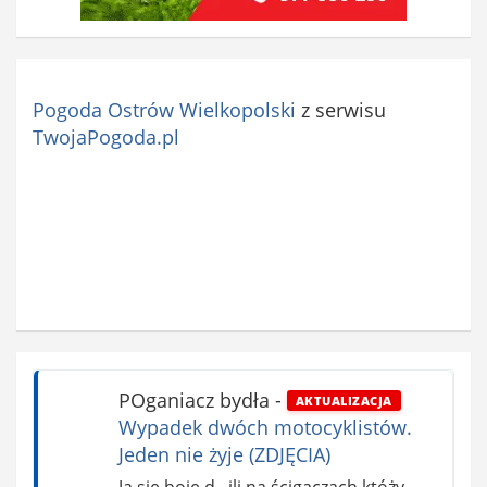
Pogoda Ostrów Wielkopolski
z serwisu
TwojaPogoda.pl
POganiacz bydła
-
AKTUALIZACJA
Wypadek dwóch motocyklistów.
Jeden nie żyje (ZDJĘCIA)
Ja się boję d,, ili na ścigaczach któży