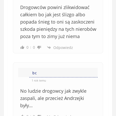
b
Drogowców powini zlikwidować
o
w
całkiem bo jak jest ślizgo albo
i
popada śnieg to oni są zaskoczeni
ą
szkoda pieniędzy na tych nierobów
z
poza tym to zimy już niema
k
o
0
0
Odpowiedz
w
e
)
bc
1 rok temu
No ludzie drogowcy jak zwykle
zaspali, ale przecież Andrzejki
były…