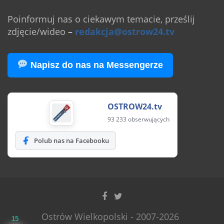
Poinformuj nas o ciekawym temacie, prześlij
zdjęcie/wideo
–
redakcja@ostrow24.tv
Napisz do nas na Messengerze
OSTROW24.tv
93 233 obserwujących
Polub nas na Facebooku
Ostrów Wielkopolski - 2007-2026
15