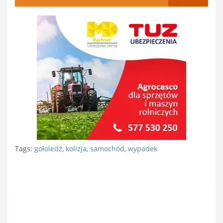
Tags:
gołoledź
,
kolizja
,
samochód
,
wypadek
Nawigacja
wpisu