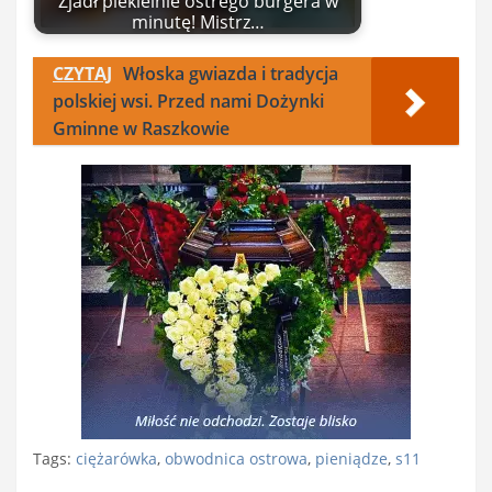
Zjadł piekielnie ostrego burgera w
minutę! Mistrz…
CZYTAJ
Włoska gwiazda i tradycja
polskiej wsi. Przed nami Dożynki
Gminne w Raszkowie
Tags:
ciężarówka
,
obwodnica ostrowa
,
pieniądze
,
s11