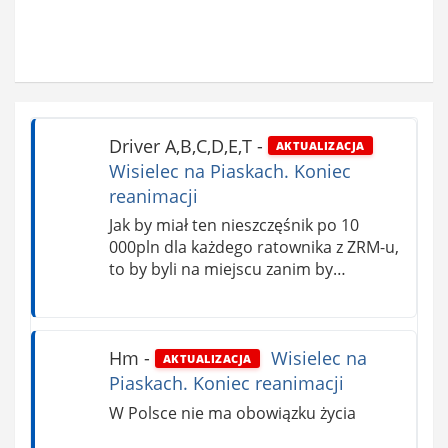
Driver A,B,C,D,E,T
-
AKTUALIZACJA
Wisielec na Piaskach. Koniec
reanimacji
Jak by miał ten nieszczęśnik po 10
000pln dla każdego ratownika z ZRM-u,
to by byli na miejscu zanim by…
Hm
-
Wisielec na
AKTUALIZACJA
Piaskach. Koniec reanimacji
W Polsce nie ma obowiązku życia