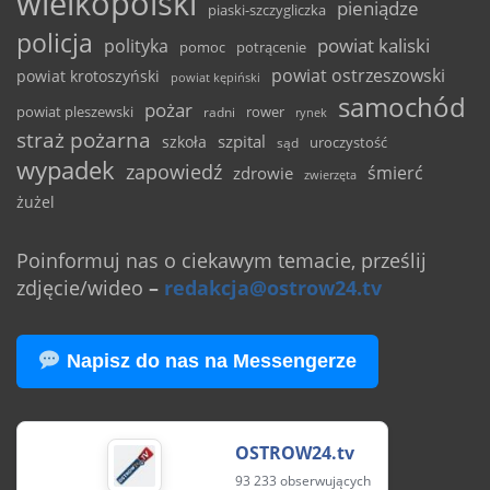
wielkopolski
pieniądze
piaski-szczygliczka
policja
powiat kaliski
polityka
pomoc
potrącenie
powiat ostrzeszowski
powiat krotoszyński
powiat kępiński
samochód
pożar
powiat pleszewski
rower
radni
rynek
straż pożarna
szpital
szkoła
uroczystość
sąd
wypadek
zapowiedź
śmierć
zdrowie
zwierzęta
żużel
Poinformuj nas o ciekawym temacie, prześlij
zdjęcie/wideo
–
redakcja@ostrow24.tv
Napisz do nas na Messengerze
OSTROW24.tv
93 233 obserwujących