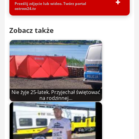
Prześlij zdjęcie lub wideo. Twórz portal
ostrow24.tv
Zobacz także
Nie żyje 25-latek. Przyjechał świętować
na rodzinnej…