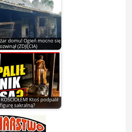
żar domu! Ogień mocno się
ozwinął (ZDJĘCIA)
KOŚCIOŁEM! Ktoś podpalił
figurę sakralną?