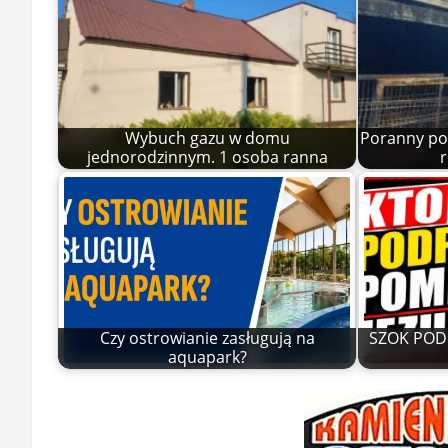
Wybuch gazu w domu
Poranny po
jednorodzinnym. 1 osoba ranna
r
Czy ostrowianie zasługują na
SZOK POD 
aquapark?