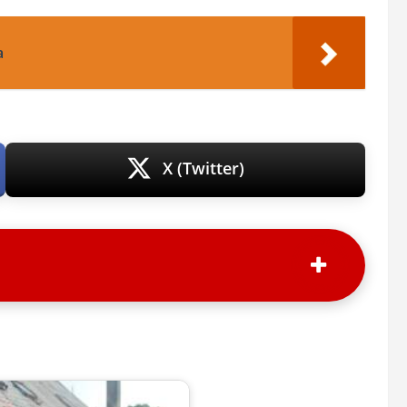
a
X (Twitter)