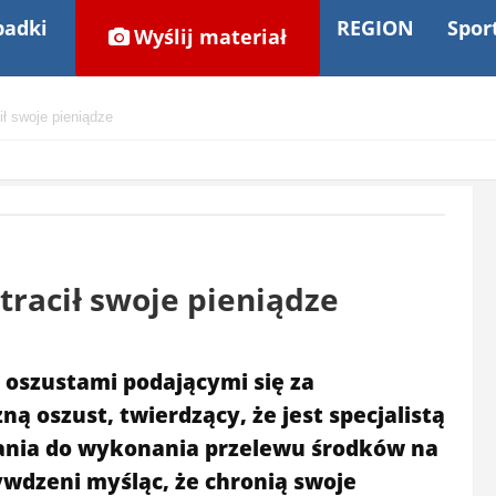
adki
REGION
Spor
Wyślij materiał
ił swoje pieniądze
tracił swoje pieniądze
d oszustami podającymi się za
ą oszust, twierdzący, że jest specjalistą
ania do wykonania przelewu środków na
dzeni myśląc, że chronią swoje