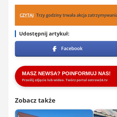
CZYTAJ
Trzy godziny trwała akcja zatrzymywani
Udostępnij artykuł:
Facebook
MASZ NEWSA? POINFORMUJ NAS!
Prześlij zdjęcie lub wideo. Twórz portal ostrow24.tv
Zobacz także