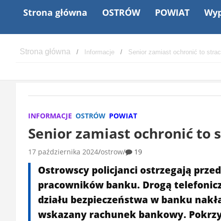
Strona główna
OSTRÓW
POWIAT
Wyp
Informacje
Senior zamiast ochronić to strac
INFORMACJE
OSTRÓW
POWIAT
Senior zamiast ochronić to s
17 października 2024
ostrow
19
Ostrowscy policjanci ostrzegają prze
pracowników banku. Drogą telefoniczn
działu bezpieczeństwa w banku nakł
wskazany rachunek bankowy. Pokrzyw