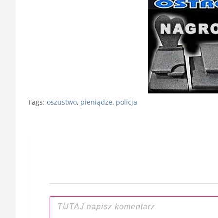
Tags:
oszustwo
,
pieniądze
,
policja
Nawigacja
wpisu