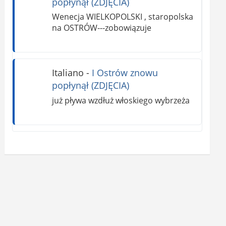
popłynął (ZDJĘCIA)
Wenecja WIELKOPOLSKI , staropolska
na OSTRÓW---zobowiązuje
Italiano
-
I Ostrów znowu
popłynął (ZDJĘCIA)
już pływa wzdłuż włoskiego wybrzeża