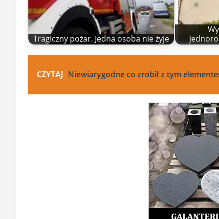
Wy
Tragiczny pożar. Jedna osoba nie żyje
jednoro
CZYTAJ
Niewiarygodne co zrobił z tym elemen