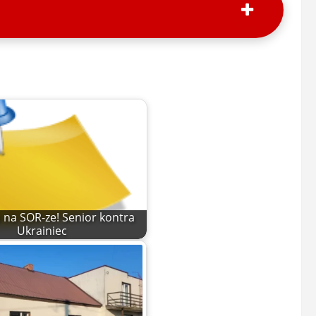
na SOR-ze! Senior kontra
Ukrainiec