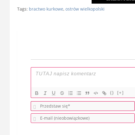
Tags:
bractwo kurkowe
,
ostrów wielkopolski
Nawigacja
wpisu
{}
[+]