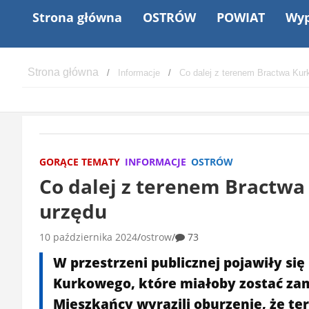
Strona główna
OSTRÓW
POWIAT
Wyp
Informacje
Co dalej z terenem Bractwa Ku
GORĄCE TEMATY
INFORMACJE
OSTRÓW
Co dalej z terenem Bractw
urzędu
10 października 2024
ostrow
73
W przestrzeni publicznej pojawiły się
Kurkowego, które miałoby zostać za
Mieszkańcy wyrazili oburzenie, że te