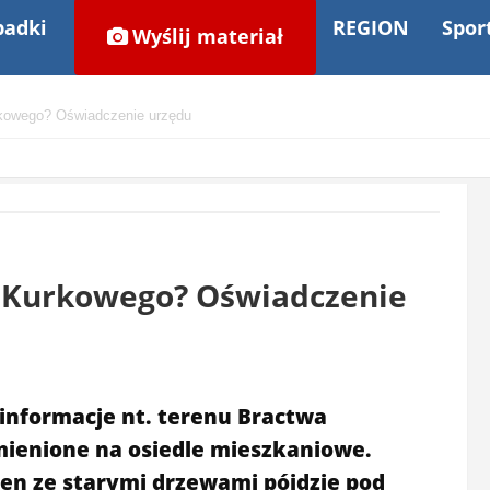
adki
REGION
Spor
Wyślij materiał
rkowego? Oświadczenie urzędu
a Kurkowego? Oświadczenie
 informacje nt. terenu Bractwa
mienione na osiedle mieszkaniowe.
ren ze starymi drzewami pójdzie pod