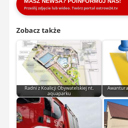
MASZ NEWSA? POINFORMUJ NAS!
Prześlij zdjęcie lub wideo. Twórz portal ostrow24.tv
Zobacz także
Radni z Koalicji Obywatelskiej nt.
Awantura 
aquaparku