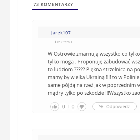
73
KOMENTARZY
Jarek107
1 rok temu
W Ostrowie zmarnują wszystko co tylko 
tylko mogą . Proponuję zabudować wszyst
to ludziom ????? Piękna strzelnica na 
mamy by wielką Ukrainą !!!! to w Polini
same pójdą na rzeź jak w poprzednim 
mądry tylko po szkodzie !!!Wszystko zaorać 
0
0
Odpowiedz