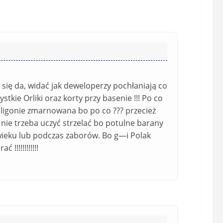
a
s
i
t
l
a
(
w
n
s
i
i
e
ę
się da, widać jak deweloperzy pochłaniają co
o
*
kie Orliki oraz korty przy basenie !!! Po co
b
poligonie zmarnowana bo po co ??? przecież
o
e nie trzeba uczyć strzelać bo potulne barany
w
wieku lub podczas zaborów. Bo g—i Polak
i
!!!!!!!!!!!!
ą
z
k
o
w
e
)