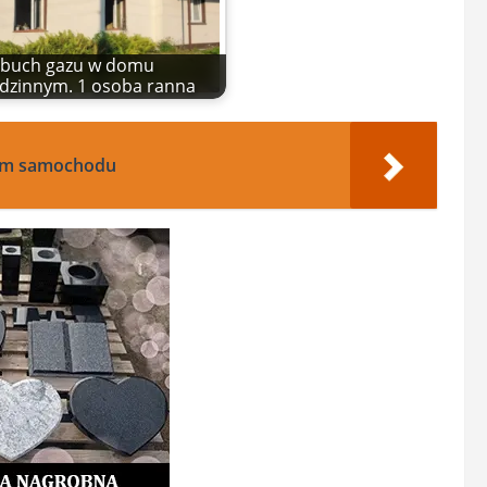
buch gazu w domu
dzinnym. 1 osoba ranna
tem samochodu