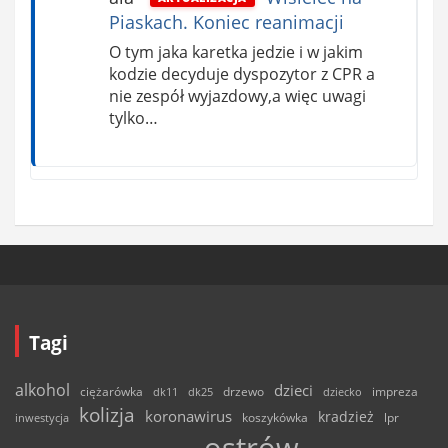
Piaskach. Koniec reanimacji
O tym jaka karetka jedzie i w jakim
kodzie decyduje dyspozytor z CPR a
nie zespół wyjazdowy,a więc uwagi
tylko…
Tagi
alkohol
dzieci
ciężarówka
drzewo
dk11
dk25
dziecko
impreza
kolizja
koronawirus
kradzież
inwestycja
koszykówka
lpr