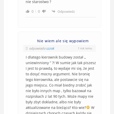
nie starostwo ?
0
0
Odpowiedz
Nie wiem ale się wypowiem
odpowiada
szzok
1 rok temu
I dlatego kierownik budowy został ,,
uniewinniony ” ?! W sumie jak tak piszesz
i jest to prawdą, to wydaje mi się, że jest
to dosyć mocny argument. Nie bronię
tego kierownika, ale postawcie się na
jego miejscu. Co miał biedny zrobić jak
nie było innych map , tylko bazował na
rozpiskach z lat 90 tych. Może mapy nie
były zbyt dokladne, albo nie były
aktualizowane na bieżąco? Kto wie?
W
dzisiejszych chorych czasach każdy się