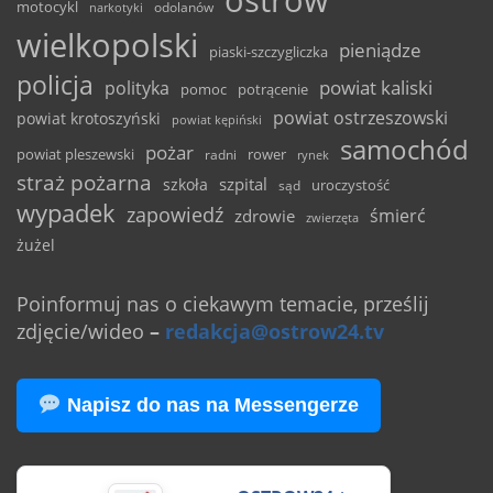
ostrów
motocykl
odolanów
narkotyki
wielkopolski
pieniądze
piaski-szczygliczka
policja
powiat kaliski
polityka
pomoc
potrącenie
powiat ostrzeszowski
powiat krotoszyński
powiat kępiński
samochód
pożar
powiat pleszewski
rower
radni
rynek
straż pożarna
szpital
szkoła
uroczystość
sąd
wypadek
zapowiedź
śmierć
zdrowie
zwierzęta
żużel
Poinformuj nas o ciekawym temacie, prześlij
zdjęcie/wideo
–
redakcja@ostrow24.tv
Napisz do nas na Messengerze