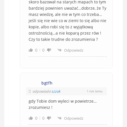
skoro bazował na starych mapach to tym
bardziej powinien uważać…dobrze, że Ty
masz wiedzę, ale nie w tym co trzeba…
jeśli się nie wie co w ziemi to się albo nie
kopie, albo robi się to z wyjątkową
ostrożnością…a nie koparą przez rów !
Czy to takie trudne do zrozumienia ?
0
0
Odpowiedz
bgtfh
odpowiada
szzok
1 rok temu
gdy Tobie dom wyleci w powietrze…
zrozumiesz !
0
0
Odpowiedz