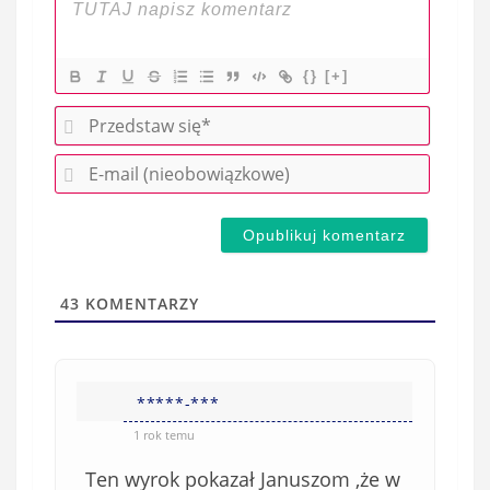
{}
[+]
P
r
E
z
-
e
m
d
a
s
i
t
l
a
43
KOMENTARZY
(
w
n
s
i
i
e
*****-***
ę
o
*
1 rok temu
b
Ten wyrok pokazał Januszom ,że w
o