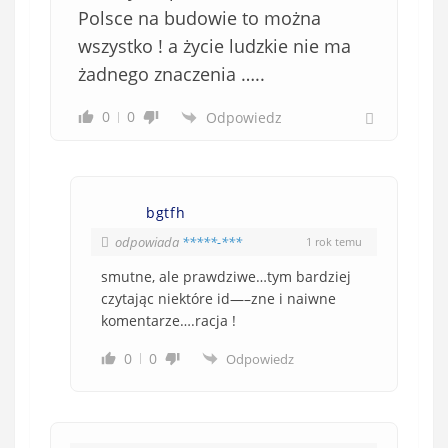
w
Polsce na budowie to można
i
wszystko ! a życie ludzkie nie ma
ą
żadnego znaczenia …..
z
k
0
0
Odpowiedz
o
w
e
)
bgtfh
odpowiada
*****-***
1 rok temu
smutne, ale prawdziwe…tym bardziej
czytając niektóre id—–zne i naiwne
komentarze….racja !
0
0
Odpowiedz