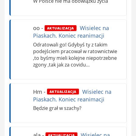
W Polsce nie ma obowiązku życia
oo
-
Wisielec na
AKTUALIZACJA
Piaskach. Koniec reanimacji
Odratowali go! Gdybyś ty z takim
podejściem pracował w ratownictwie
,to byśmy mieli kolejne niepotrzebne
zgony ,tak jak za covidu…
Hm
-
Wisielec na
AKTUALIZACJA
Piaskach. Koniec reanimacji
Będzie grał w szachy?
ala
-
Wisielec na
AKTUALIZACJA