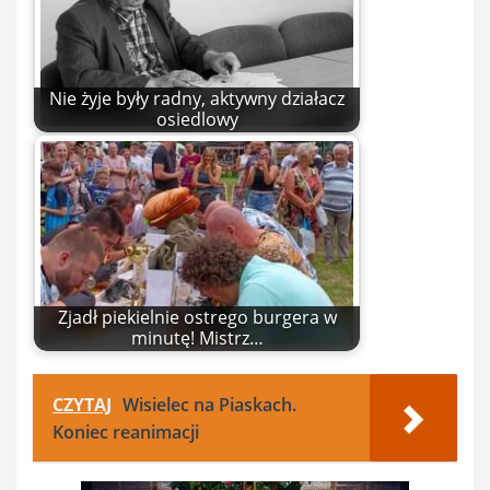
Nie żyje były radny, aktywny działacz
osiedlowy
Zjadł piekielnie ostrego burgera w
minutę! Mistrz…
CZYTAJ
Wisielec na Piaskach.
Koniec reanimacji