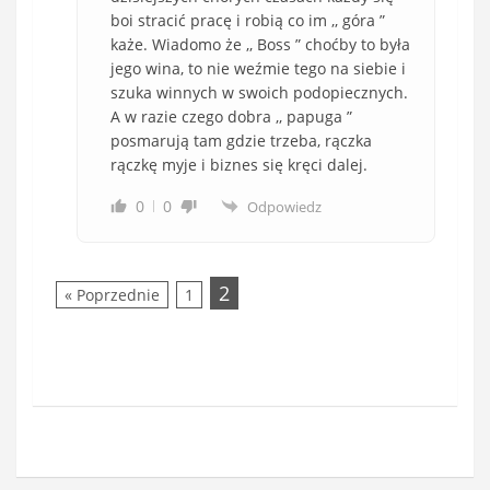
boi stracić pracę i robią co im ,, góra ”
każe. Wiadomo że ,, Boss ” choćby to była
jego wina, to nie weźmie tego na siebie i
szuka winnych w swoich podopiecznych.
A w razie czego dobra ,, papuga ”
posmarują tam gdzie trzeba, rączka
rączkę myje i biznes się kręci dalej.
0
0
Odpowiedz
2
« Poprzednie
1