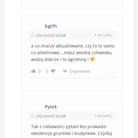
bgtfh
odpowiada
szzok
1 rok temu
a co znaczy aktualiowane, czy to to samo
co amelinowe….masz wiedzę człowieku
widzę dobrze i to ogromną !
0
0
Odpowiedz
Pytek
odpowiada
szzok
1 rok temu
Tak z ciekawości pytam kto prowadzi
ewidencję gruntów i budynków. Czyżby