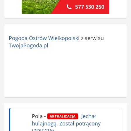
Pogoda Ostrów Wielkopolski
z serwisu
TwojaPogoda.pl
Pola
-
Jechał
AKTUALIZACJA
hulajnogą. Został potrącony
(ZDJĘCIA)