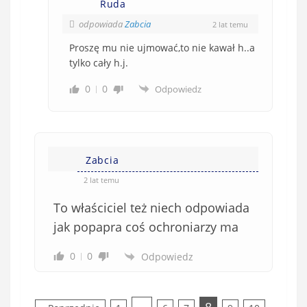
Ruda
odpowiada
Zabcia
2 lat temu
Proszę mu nie ujmować,to nie kawał h..a
tylko cały h.j.
0
0
Odpowiedz
Zabcia
2 lat temu
To właściciel też niech odpowiada
jak popapra coś ochroniarzy ma
0
0
Odpowiedz