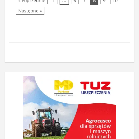
…
8
« Poprzednie
1
6
7
9
10
Następne »