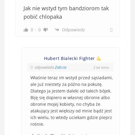
Jak nie wstyd tym bandziorom tak
pobić chlopaka
0
0
Odpowiedz
Hubert Bialecki Fighter
odpowiada
Zabcia
2 lat temu
Właśnie teraz im wstyd przed sąsiadami,
ale już niestety za późno na pokutę.
Dlatego ja jestem daleki od takich bójek.
Biję się dopiero w własnej obronie albo
obronie mojej kobiety, no chyba że
atakujący jest większy od mnie bądź jest
ich wielu, to wtedy uciekam gdzie pieprz
rośnie.