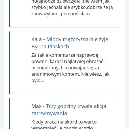
hulajnodze dziewczyna ,nie wiem jak
szybko jechała ale szybko,dobrze że ją
zauważyłam i przepuściłam…
Kaja
-
Młody mężczyzna nie żyje.
Był na Piaskach
Za takie komentarze naprawdę
powinni karać! Najłatwiej obrażać i
oceniać innych, chowając się za
anonimowym kontem. Nie wiesz, jak
było…
Max
-
Trzy godziny trwała akcja
zatrzymywania
Kiedy praca na akord to warto
wspomnieć ile godzin wyszło..