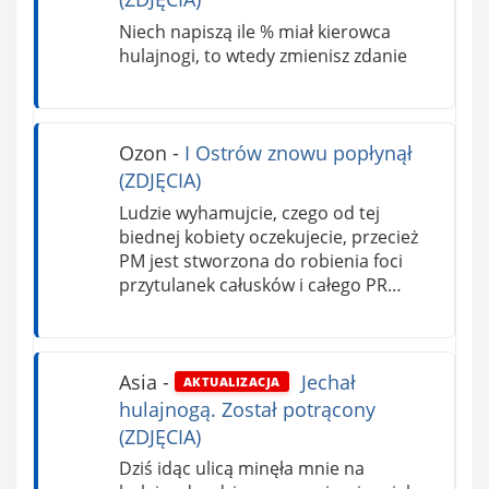
Niech napiszą ile % miał kierowca
hulajnogi, to wtedy zmienisz zdanie
Ozon
-
I Ostrów znowu popłynął
(ZDJĘCIA)
Ludzie wyhamujcie, czego od tej
biednej kobiety oczekujecie, przecież
PM jest stworzona do robienia foci
przytulanek całusków i całego PR…
Asia
-
Jechał
AKTUALIZACJA
hulajnogą. Został potrącony
(ZDJĘCIA)
Dziś idąc ulicą minęła mnie na