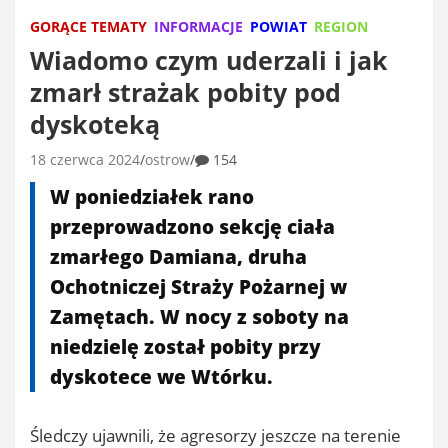
GORĄCE TEMATY
INFORMACJE
POWIAT
REGION
Wiadomo czym uderzali i jak
zmarł strażak pobity pod
dyskoteką
18 czerwca 2024
ostrow
154
W poniedziałek rano
przeprowadzono sekcję ciała
zmarłego Damiana, druha
Ochotniczej Straży Pożarnej w
Zamętach. W nocy z soboty na
niedzielę został pobity przy
dyskotece we Wtórku.
Śledczy ujawnili, że agresorzy jeszcze na terenie