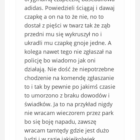
adidas. Powiedzieli ściągaj i dawaj
czapkę a on na to że nie, no to
dostał z pięści w twarz tak że ząb
przedni mu się wykruszył no i
ukradli mu czapkę gnoje jedne. A
kolega nawet tego nie zgłaszał na
policję bo wiadomo jak oni
działają. Nie dość że niepotrzebne
chodzenie na komendę zgłaszanie
to i tak by pewnie po jakimś czasie
to umorzono z braku dowodów i
świadków. Ja to na przykład nigdy
nie wracam wieczorem przez park
bo się boję napadu, zawszę
wracam tamtędy gdzie jest dużo
ludzi i w razie jakiejkolwiek