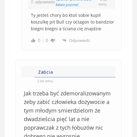
odpowiada
łatwo poznać
temu
Ty jesteś chory bo ktoś sobie kupił
koszulkę pit Bull czy octagon to bandzior
biegni biegni a ściana cię znajdzie
0
0
Odpowiedz
Zabcia
2 lat temu
Jak trzeba być zdemoralizowanym
żeby zabić człowieka dożywocie a
tym młodym smierdzielom że
dwadzieścia pięć lat a nie
poprawczak z tych łobuzów nic
dobrego nie wyrosnie