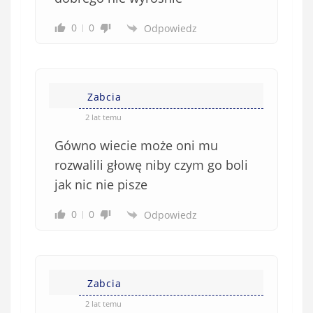
0
0
Odpowiedz
Zabcia
2 lat temu
Gówno wiecie może oni mu
rozwalili głowę niby czym go boli
jak nic nie pisze
0
0
Odpowiedz
Zabcia
2 lat temu