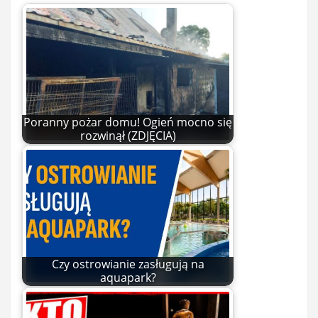
Poranny pożar domu! Ogień mocno się
rozwinął (ZDJĘCIA)
Czy ostrowianie zasługują na
aquapark?