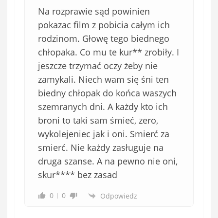
b
Na rozprawie sąd powinien
o
w
pokazac film z pobicia całym ich
i
rodzinom. Głowę tego biednego
ą
chłopaka. Co mu te kur** zrobiły. I
z
jeszcze trzymać oczy żeby nie
k
zamykali. Niech wam się śni ten
o
biedny chłopak do końca waszych
w
e
szemranych dni. A każdy kto ich
)
broni to taki sam śmieć, zero,
wykolejeniec jak i oni. Smierć za
smierć. Nie każdy zasługuje na
druga szanse. A na pewno nie oni,
skur**** bez zasad
0
0
Odpowiedz