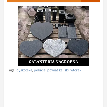
Tags:
dyskoteka
,
pobicie
,
powiat kaliski
,
wtórek
Nawigacja
wpisu