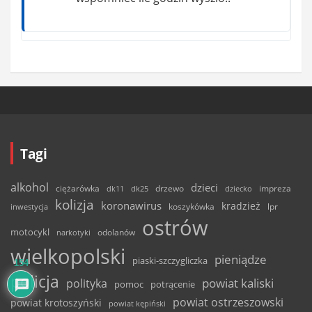
Tagi
alkohol
dzieci
ciężarówka
drzewo
dk11
dk25
dziecko
impreza
kolizja
koronawirus
kradzież
inwestycja
koszykówka
lpr
ostrów
motocykl
odolanów
narkotyki
wielkopolski
pieniądze
piaski-szczygliczka
154
policja
powiat kaliski
polityka
pomoc
potrącenie
powiat ostrzeszowski
powiat krotoszyński
powiat kępiński