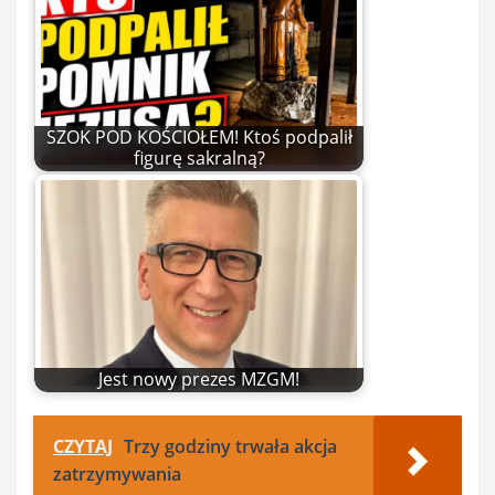
SZOK POD KOŚCIOŁEM! Ktoś podpalił
figurę sakralną?
Jest nowy prezes MZGM!
CZYTAJ
Trzy godziny trwała akcja
zatrzymywania