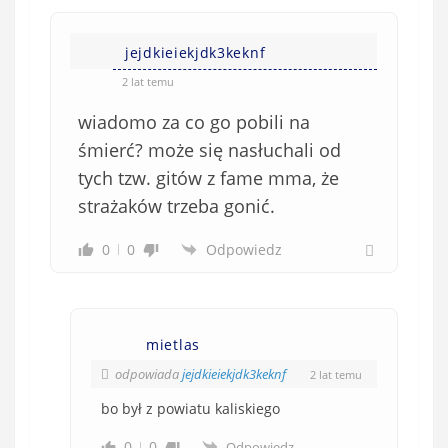
jejdkieiekjdk3keknf
2 lat temu
wiadomo za co go pobili na
śmierć? może się nasłuchali od
tych tzw. gitów z fame mma, że
strażaków trzeba gonić.
0
0
Odpowiedz
mietlas
odpowiada
jejdkieiekjdk3keknf
2 lat temu
bo był z powiatu kaliskiego
0
0
Odpowiedz