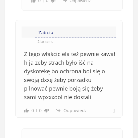
0
0
Odpowiedz
Zabcia
2 lat temu
Z tego właściciela też pewnie kawał
h ja żeby strach było iść na
dyskotekę bo ochrona boi się o
swoją dxxę żeby porządku
pilnować pewnie boją się żeby
sami wpxxxdol nie dostali
0
0
Odpowiedz