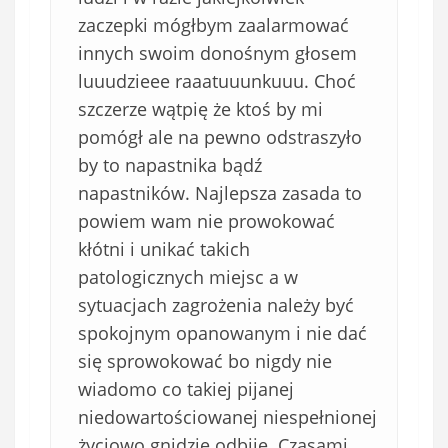
zaczepki mógłbym zaalarmować
innych swoim donośnym głosem
luuudzieee raaatuuunkuuu. Choć
szczerze wątpię że ktoś by mi
pomógł ale na pewno odstraszyło
by to napastnika bądź
napastników. Najlepsza zasada to
powiem wam nie prowokować
kłótni i unikać takich
patologicznych miejsc a w
sytuacjach zagrożenia należy być
spokojnym opanowanym i nie dać
się sprowokować bo nigdy nie
wiadomo co takiej pijanej
niedowartościowanej niespełnionej
życiowo gnidzie odbije. Czasami