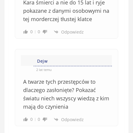
Kara śmierci a nie do 15 lat i ryje
o
w
pokazane z danymi osobowymi na
i
tej morderczej tłustej klatce
ą
z
0
0
Odpowiedz
k
o
w
e
Dejw
)
2 lat temu
A twarze tych przestępców to
dlaczego zasłonięte? Pokazać
światu niech wszyscy wiedzą z kim
mają do czynienia
0
0
Odpowiedz