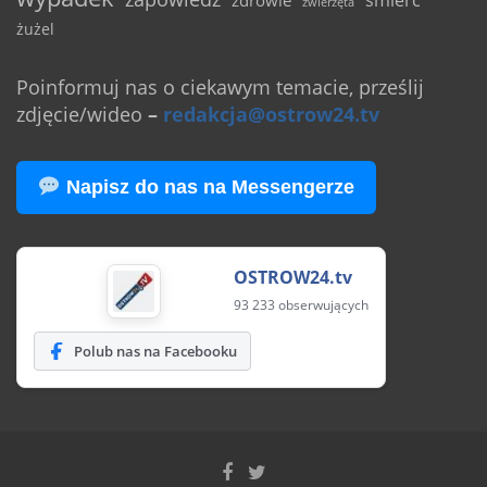
zwierzęta
żużel
Poinformuj nas o ciekawym temacie, prześlij
zdjęcie/wideo
–
redakcja@ostrow24.tv
Napisz do nas na Messengerze
OSTROW24.tv
93 233 obserwujących
Polub nas na Facebooku