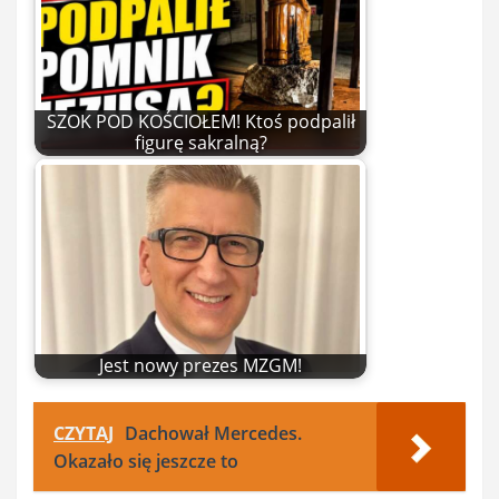
SZOK POD KOŚCIOŁEM! Ktoś podpalił
figurę sakralną?
Jest nowy prezes MZGM!
CZYTAJ
Dachował Mercedes.
Okazało się jeszcze to