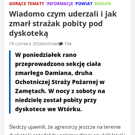
GORĄCE TEMATY
INFORMACJE
POWIAT
REGION
Wiadomo czym uderzali i jak
zmarł strażak pobity pod
dyskoteką
18 czerwca 2024
ostrow
154
W poniedziałek rano
przeprowadzono sekcję ciała
zmarłego Damiana, druha
Ochotniczej Straży Pożarnej w
Zamętach. W nocy z soboty na
niedzielę został pobity przy
dyskotece we Wtórku.
Śledczy ujawnili, że agresorzy jeszcze na terenie