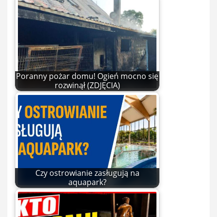
Poranny pożar domu! Ogień mocno się
rozwinął (ZDJĘCIA)
Czy ostrowianie zasługują na
aquapark?