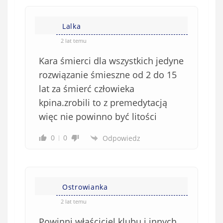
Lalka
2 lat temu
Kara śmierci dla wszystkich jedyne
rozwiązanie śmieszne od 2 do 15
lat za śmierć człowieka
kpina.zrobili to z premedytacją
więc nie powinno być litości
0
0
Odpowiedz
Ostrowianka
2 lat temu
Powinni właściciel klubu i innych