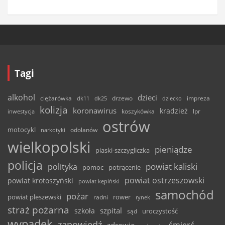
Tagi
alkohol
dzieci
ciężarówka
drzewo
dk11
dk25
dziecko
impreza
kolizja
koronawirus
kradzież
inwestycja
koszykówka
lpr
ostrów
motocykl
odolanów
narkotyki
wielkopolski
pieniądze
piaski-szczygliczka
policja
powiat kaliski
polityka
pomoc
potrącenie
powiat ostrzeszowski
powiat krotoszyński
powiat kępiński
samochód
pożar
powiat pleszewski
rower
radni
rynek
straż pożarna
szpital
szkoła
uroczystość
sąd
wypadek
zapowiedź
śmierć
zdrowie