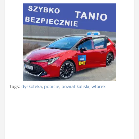
Tags:
dyskoteka
,
pobicie
,
powiat kaliski
,
wtórek
Nawigacja
wpisu