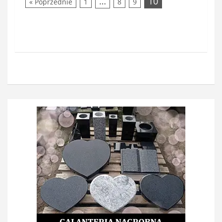
…
10
« Poprzednie
1
8
9