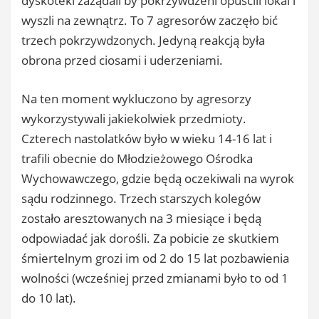
dyskoteki zażądali by pokrzywdzeni opuścili lokal i
wyszli na zewnątrz. To 7 agresorów zaczęło bić
trzech pokrzywdzonych. Jedyną reakcją była
obrona przed ciosami i uderzeniami.
Na ten moment wykluczono by agresorzy
wykorzystywali jakiekolwiek przedmioty.
Czterech nastolatków było w wieku 14-16 lat i
trafili obecnie do Młodzieżowego Ośrodka
Wychowawczego, gdzie będą oczekiwali na wyrok
sądu rodzinnego. Trzech starszych kolegów
zostało aresztowanych na 3 miesiące i będą
odpowiadać jak dorośli. Za pobicie ze skutkiem
śmiertelnym grozi im od 2 do 15 lat pozbawienia
wolności (wcześniej przed zmianami było to od 1
do 10 lat).