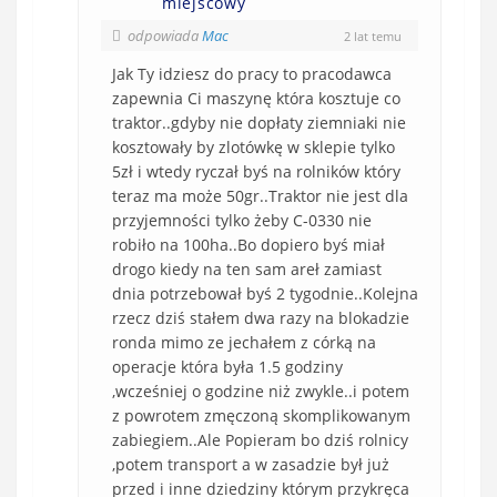
miejscowy
odpowiada
Mac
2 lat temu
Jak Ty idziesz do pracy to pracodawca
zapewnia Ci maszynę która kosztuje co
traktor..gdyby nie dopłaty ziemniaki nie
kosztowały by zlotówkę w sklepie tylko
5zł i wtedy ryczał byś na rolników który
teraz ma może 50gr..Traktor nie jest dla
przyjemności tylko żeby C-0330 nie
robiło na 100ha..Bo dopiero byś miał
drogo kiedy na ten sam areł zamiast
dnia potrzebował byś 2 tygodnie..Kolejna
rzecz dziś stałem dwa razy na blokadzie
ronda mimo ze jechałem z córką na
operacje która była 1.5 godziny
,wcześniej o godzine niż zwykle..i potem
z powrotem zmęczoną skomplikowanym
zabiegiem..Ale Popieram bo dziś rolnicy
,potem transport a w zasadzie był już
przed i inne dziedziny którym przykręca