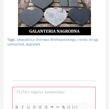
Tags:
obwodnica Ostrowa Wielkopolskiego
,
rondo strugi
,
samochód
,
wypadek
Nawigacja
wpisu
{}
[+]