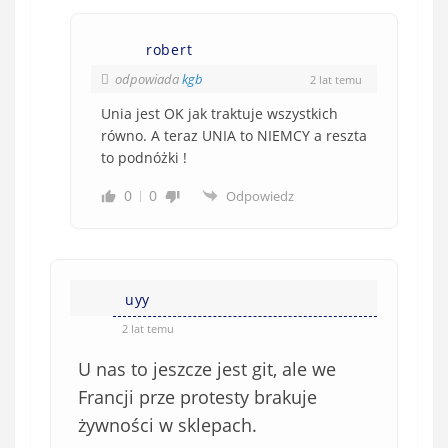
robert
odpowiada
kgb
2 lat temu
Unia jest OK jak traktuje wszystkich
równo. A teraz UNIA to NIEMCY a reszta
to podnóżki !
0
0
Odpowiedz
uyy
2 lat temu
U nas to jeszcze jest git, ale we
Francji prze protesty brakuje
żywności w sklepach.