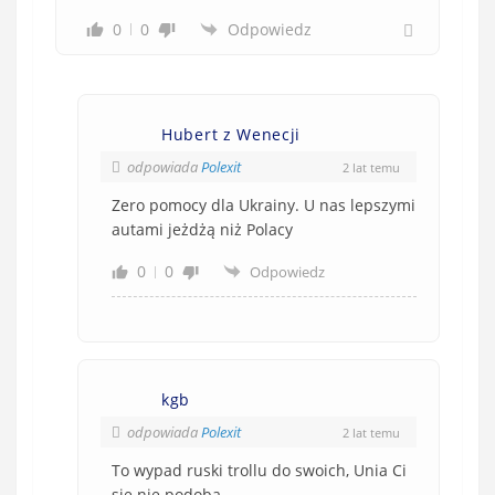
0
0
Odpowiedz
Hubert z Wenecji
odpowiada
Polexit
2 lat temu
Zero pomocy dla Ukrainy. U nas lepszymi
autami jeżdżą niż Polacy
0
0
Odpowiedz
kgb
odpowiada
Polexit
2 lat temu
To wypad ruski trollu do swoich, Unia Ci
się nie podoba…