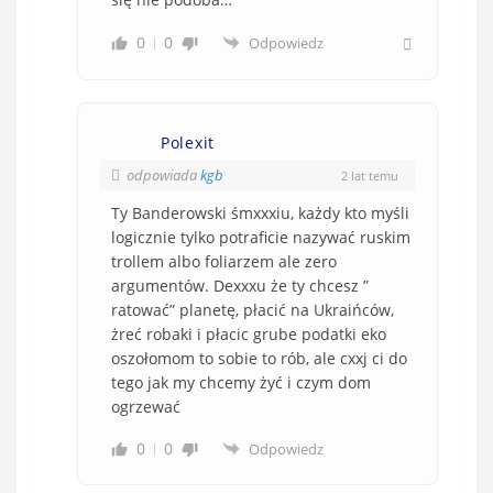
0
0
Odpowiedz
Polexit
odpowiada
kgb
2 lat temu
Ty Banderowski śmxxxiu, każdy kto myśli
logicznie tylko potraficie nazywać ruskim
trollem albo foliarzem ale zero
argumentów. Dexxxu że ty chcesz ”
ratować” planetę, płacić na Ukraińców,
żreć robaki i płacic grube podatki eko
oszołomom to sobie to rób, ale cxxj ci do
tego jak my chcemy żyć i czym dom
ogrzewać
0
0
Odpowiedz