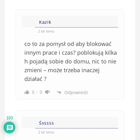
Kazik
2 lat temu
co to za pomysł od aby blokować
innym prace i czas? poblokują kilka
h pojadą sobie do domu, nic to nie
zmieni – może trzeba inaczej
działać ?
0
0
Odpowiedz
103
Śsssss
2 lat temu