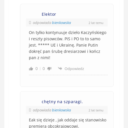
Elektor
odpowiada
bienkowska
2 lat temu
On tylko kontynuuje dzieło Kaczyńskiego
i reszty pisowców. PiS i PO to to samo
jest. ***** UE i Ukrainę. Panie Putin
dokręć pan śrubę dresiarzowi i kończ
pan z nimi!
0
0
Odpowiedz
chętny na szparagi.
odpowiada
bienkowska
2 lat temu
Eak się dzieje , jak oddaje się stanowisko
premiera obcokrajowcowi.