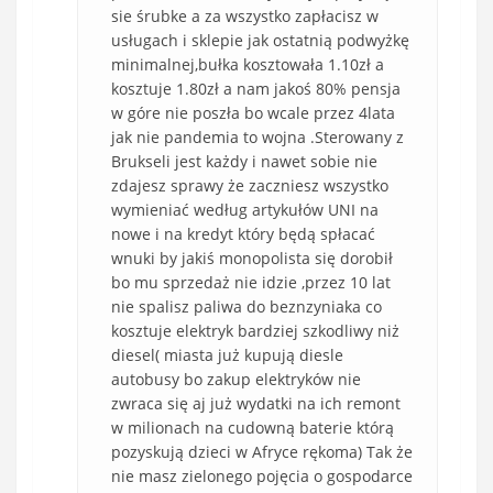
sie śrubke a za wszystko zapłacisz w
usługach i sklepie jak ostatnią podwyżkę
minimalnej,bułka kosztowała 1.10zł a
kosztuje 1.80zł a nam jakoś 80% pensja
w góre nie poszła bo wcale przez 4lata
jak nie pandemia to wojna .Sterowany z
Brukseli jest każdy i nawet sobie nie
zdajesz sprawy że zaczniesz wszystko
wymieniać według artykułów UNI na
nowe i na kredyt który będą spłacać
wnuki by jakiś monopolista się dorobił
bo mu sprzedaż nie idzie ,przez 10 lat
nie spalisz paliwa do beznzyniaka co
kosztuje elektryk bardziej szkodliwy niż
diesel( miasta już kupują diesle
autobusy bo zakup elektryków nie
zwraca się aj już wydatki na ich remont
w milionach na cudowną baterie którą
pozyskują dzieci w Afryce rękoma) Tak że
nie masz zielonego pojęcia o gospodarce