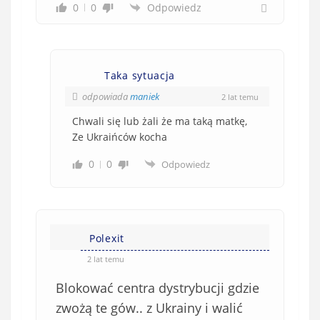
z
0
0
Odpowiedz
k
o
w
e
Taka sytuacja
)
odpowiada
maniek
2 lat temu
Chwali się lub żali że ma taką matkę,
Ze Ukraińców kocha
0
0
Odpowiedz
Polexit
2 lat temu
Blokować centra dystrybucji gdzie
zwożą te gów.. z Ukrainy i walić