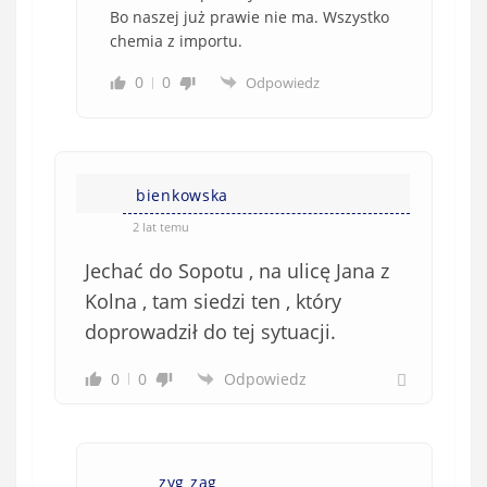
Bo naszej już prawie nie ma. Wszystko
chemia z importu.
0
0
Odpowiedz
bienkowska
2 lat temu
Jechać do Sopotu , na ulicę Jana z
Kolna , tam siedzi ten , który
doprowadził do tej sytuacji.
0
0
Odpowiedz
zyg zag