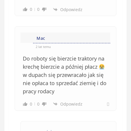
0
0
Odpowiedz
Mac
2 lat temu
Do roboty się bierzcie traktory na
krechę bierzcie a później płacz
w dupach się przewracało jak się
nie opłaca to sprzedać ziemię i do
pracy rodacy
0
0
Odpowiedz