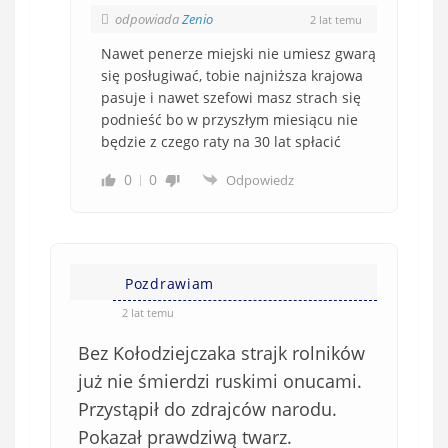
odpowiada
Zenio
2 lat temu
Nawet penerze miejski nie umiesz gwarą
się posługiwać, tobie najniższa krajowa
pasuje i nawet szefowi masz strach się
podnieść bo w przyszłym miesiącu nie
będzie z czego raty na 30 lat spłacić
0
0
Odpowiedz
Pozdrawiam
2 lat temu
Bez Kołodziejczaka strajk rolników
już nie śmierdzi ruskimi onucami.
Przystąpił do zdrajców narodu.
Pokazał prawdziwą twarz.