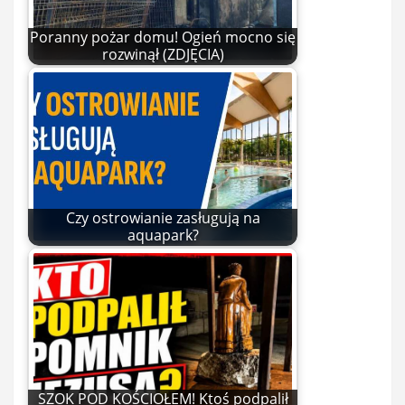
Poranny pożar domu! Ogień mocno się
rozwinął (ZDJĘCIA)
Czy ostrowianie zasługują na
aquapark?
SZOK POD KOŚCIOŁEM! Ktoś podpalił