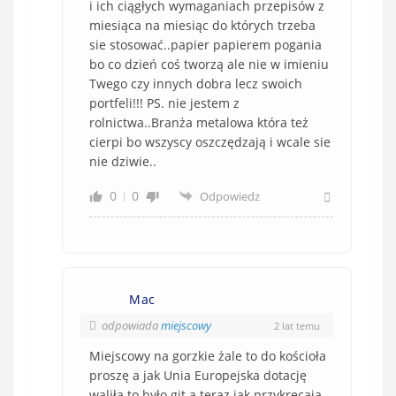
i ich ciągłych wymaganiach przepisów z
miesiąca na miesiąc do których trzeba
sie stosować..papier papierem pogania
bo co dzień coś tworzą ale nie w imieniu
Twego czy innych dobra lecz swoich
portfeli!!! PS. nie jestem z
rolnictwa..Branża metalowa która też
cierpi bo wszyscy oszczędzają i wcale sie
nie dziwie..
0
0
Odpowiedz
Mac
odpowiada
miejscowy
2 lat temu
Miejscowy na gorzkie żale to do kościoła
proszę a jak Unia Europejska dotację
waliła to było git a teraz jak przykręcają