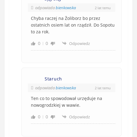
odpowiada
bienkowska
2 lat temu
Chyba raczej na Żoliborz bo przez
ostatnich osiem lat on rządził. Do Sopotu
to za rok.
0
0
Odpowiedz
Staruch
odpowiada
bienkowska
2 lat temu
Ten co to spowodował urzęduje na
nowogrodzkiej w wawie.
0
0
Odpowiedz