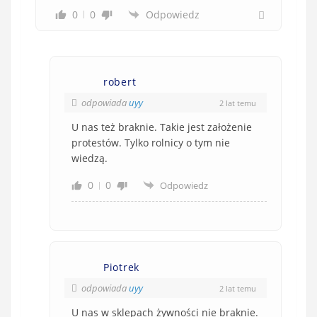
0
0
Odpowiedz
robert
odpowiada
uyy
2 lat temu
U nas też braknie. Takie jest założenie
protestów. Tylko rolnicy o tym nie
wiedzą.
0
0
Odpowiedz
Piotrek
odpowiada
uyy
2 lat temu
U nas w sklepach żywności nie braknie.