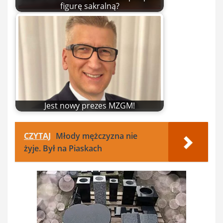
figurę sakralną?
Jest nowy prezes MZGM!
CZYTAJ
Młody mężczyzna nie
żyje. Był na Piaskach