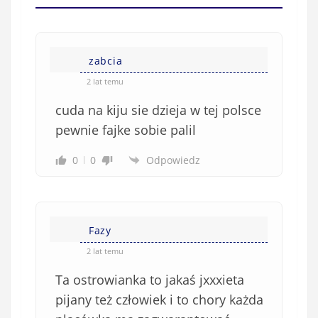
(
w
n
s
i
i
e
zabcia
ę
o
*
2 lat temu
b
cuda na kiju sie dzieja w tej polsce
o
w
pewnie fajke sobie palil
i
0
0
Odpowiedz
ą
z
k
o
w
Fazy
e
2 lat temu
)
Ta ostrowianka to jakaś jxxxieta
pijany też człowiek i to chory każda