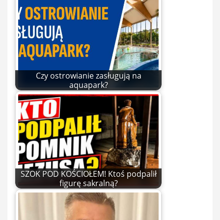
Czy ostrowianie zasługują na
aquapark?
SZOK POD KOŚCIOŁEM! Ktoś podpalił
figurę sakralną?