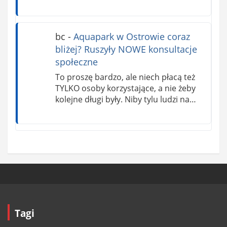
bc
-
Aquapark w Ostrowie coraz
bliżej? Ruszyły NOWE konsultacje
społeczne
To proszę bardzo, ale niech płacą też
TYLKO osoby korzystające, a nie żeby
kolejne długi były. Niby tylu ludzi na…
Tagi