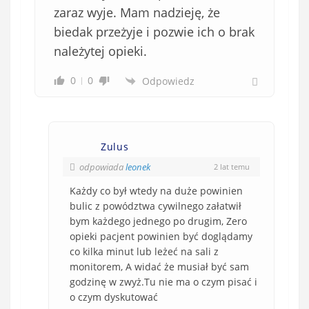
zaraz wyje. Mam nadzieję, że
biedak przeżyje i pozwie ich o brak
należytej opieki.
0
0
Odpowiedz
Zulus
odpowiada
leonek
2 lat temu
Każdy co był wtedy na duże powinien
bulic z powództwa cywilnego załatwił
bym każdego jednego po drugim, Zero
opieki pacjent powinien być doglądamy
co kilka minut lub leżeć na sali z
monitorem, A widać że musiał być sam
godzinę w zwyż.Tu nie ma o czym pisać i
o czym dyskutować