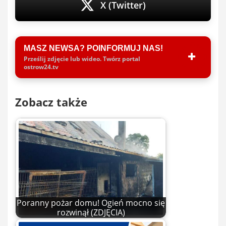
X (Twitter)
MASZ NEWSA? POINFORMUJ NAS!
Prześlij zdjęcie lub wideo. Twórz portal
ostrow24.tv
Zobacz także
Poranny pożar domu! Ogień mocno się
rozwinął (ZDJĘCIA)