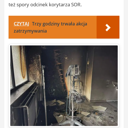
też spory odcinek korytarza SOR.
CZYTAJ
Trzy godziny trwała akcja
zatrzymywania