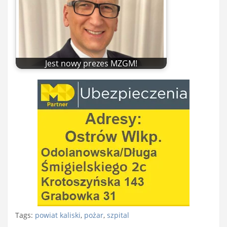
Jest nowy prezes MZGM!
Tags:
powiat kaliski
,
pożar
,
szpital