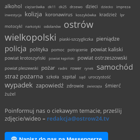
alkohol
dzieci
ciężarówka
drzewo
dk11
dk25
dziecko
impreza
kolizja
koronawirus
kradzież
inwestycja
koszykówka
lpr
ostrów
motocykl
odolanów
narkotyki
wielkopolski
pieniądze
piaski-szczygliczka
policja
powiat kaliski
polityka
pomoc
potrącenie
powiat ostrzeszowski
powiat krotoszyński
powiat kępiński
samochód
pożar
powiat pleszewski
rower
radni
rynek
straż pożarna
szpital
szkoła
uroczystość
sąd
wypadek
zapowiedź
śmierć
zdrowie
zwierzęta
żużel
Poinformuj nas o ciekawym temacie, prześlij
zdjęcie/wideo
–
redakcja@ostrow24.tv
Napisz do nas na Messengerze