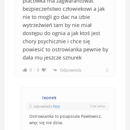
placówka ma zagwarantować
bezpieczeństwo człowiekowi a jak
nie to mogli go dac na izbie
wytrzeźwień tam by nie miał
dostępu do ognia a jak ktoś jest
chory psychicznie i chce się
powiesić to ostrowianka pewnie by
dała mu jeszcze sznurek
0
0
Odpowiedz
leonek
odpowiada
Fazy
2 lat temu
Ostrowianka to psiapsiuła Pawłowicz,
więc się nie dziw.