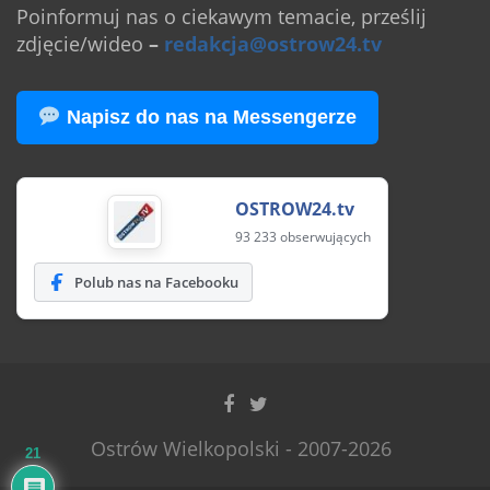
Poinformuj nas o ciekawym temacie, prześlij
zdjęcie/wideo
–
redakcja@ostrow24.tv
Napisz do nas na Messengerze
OSTROW24.tv
93 233 obserwujących
Polub nas na Facebooku
Ostrów Wielkopolski - 2007-2026
21