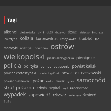
Tagi
alkohol
dzieci
ciężarówka
drzewo
dk11
dk25
dziecko
impreza
kolizja
koronawirus
kradzież
inwestycja
koszykówka
lpr
ostrów
motocykl
odolanów
narkotyki
wielkopolski
pieniądze
piaski-szczygliczka
policja
powiat kaliski
polityka
pomoc
potrącenie
powiat ostrzeszowski
powiat krotoszyński
powiat kępiński
samochód
pożar
powiat pleszewski
rower
radni
rynek
straż pożarna
szpital
szkoła
uroczystość
sąd
wypadek
zapowiedź
śmierć
zdrowie
zwierzęta
żużel