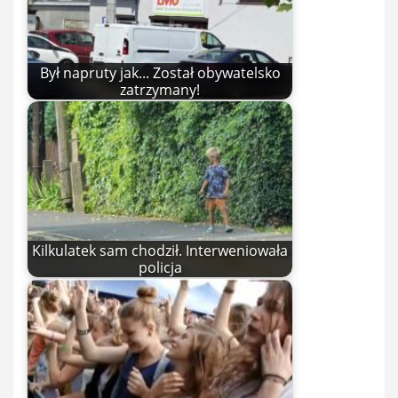
Był napruty jak... Został obywatelsko
zatrzymany!
Kilkulatek sam chodził. Interweniowała
policja