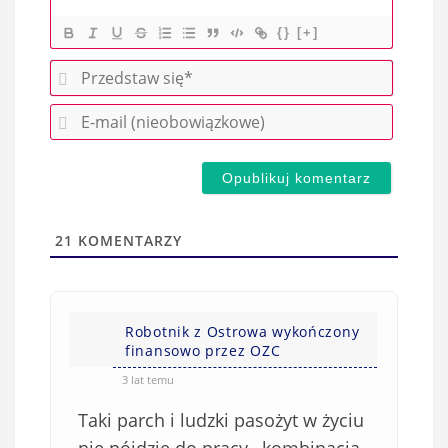
{}
[+]
P
r
E
z
-
e
m
d
a
s
i
t
l
a
21
KOMENTARZY
(
w
n
s
i
i
e
Robotnik z Ostrowa wykończony
ę
finansowo przez OZC
o
*
b
3 lat temu
o
Taki parch i ludzki pasożyt w życiu
w
nie pójdzie do pracy , kombinacja,