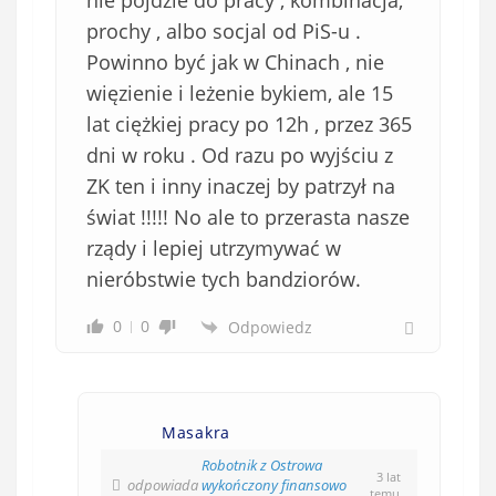
i
ą
prochy , albo socjal od PiS-u .
z
Powinno być jak w Chinach , nie
k
więzienie i leżenie bykiem, ale 15
o
lat ciężkiej pracy po 12h , przez 365
w
dni w roku . Od razu po wyjściu z
e
ZK ten i inny inaczej by patrzył na
)
świat !!!!! No ale to przerasta nasze
rządy i lepiej utrzymywać w
nieróbstwie tych bandziorów.
0
0
Odpowiedz
Masakra
Robotnik z Ostrowa
3 lat
odpowiada
wykończony finansowo
temu