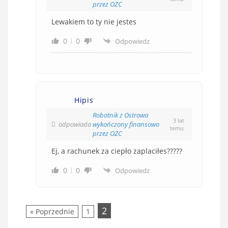
przez OZC
Lewakiem to ty nie jestes
0
0
Odpowiedz
Hipis
Robotnik z Ostrowa
3 lat
odpowiada
wykończony finansowo
temu
przez OZC
Ej, a rachunek za ciepło zaplaciłes?????
0
0
Odpowiedz
2
« Poprzednie
1