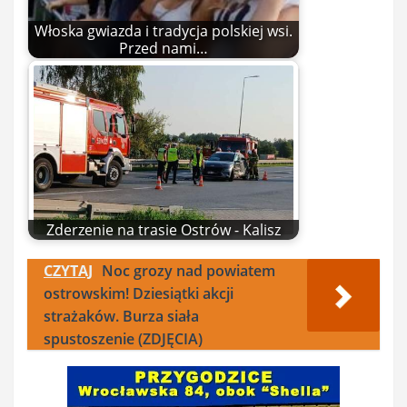
Włoska gwiazda i tradycja polskiej wsi.
Przed nami…
Zderzenie na trasie Ostrów - Kalisz
CZYTAJ
Noc grozy nad powiatem
ostrowskim! Dziesiątki akcji
strażaków. Burza siała
spustoszenie (ZDJĘCIA)