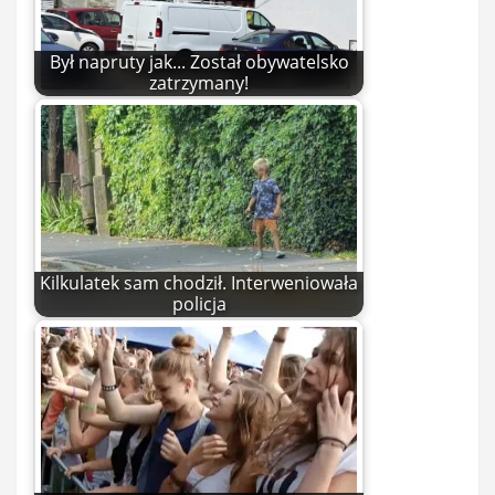
Był napruty jak... Został obywatelsko
zatrzymany!
Kilkulatek sam chodził. Interweniowała
policja