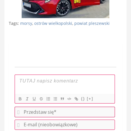
Tags:
morsy
,
ostrów wielkopolski
,
powiat pleszewski
Nawigacja
wpisu
{}
[+]
P
r
E
z
-
e