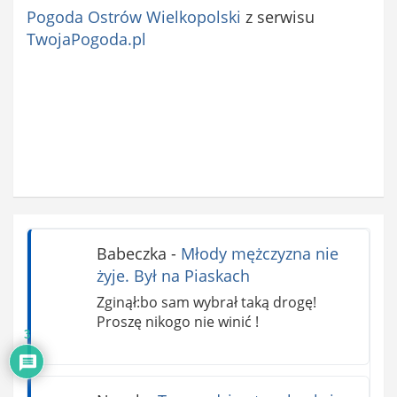
Pogoda Ostrów Wielkopolski
z serwisu
TwojaPogoda.pl
Babeczka
-
Młody mężczyzna nie
żyje. Był na Piaskach
Zginął:bo sam wybrał taką drogę!
Proszę nikogo nie winić !
3