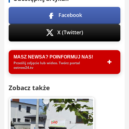
Facebook
X (Twitter)
MASZ NEWSA? POINFORMUJ NAS!
Prześlij zdjęcie lub wideo. Twórz portal
ostrow24.tv
Zobacz także