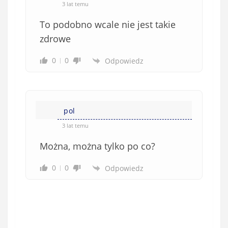
e
3 lat temu
)
To podobno wcale nie jest takie
zdrowe
0
0
Odpowiedz
pol
3 lat temu
Można, można tylko po co?
0
0
Odpowiedz