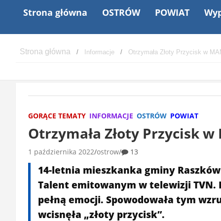
Strona główna
OSTRÓW
POWIAT
Wyp
Informacje
Otrzymała Złoty Przycisk w M
GORĄCE TEMATY
INFORMACJE
OSTRÓW
POWIAT
Otrzymała Złoty Przycisk 
1 października 2022
ostrow
13
14-letnia mieszkanka gminy Raszków
Talent emitowanym w telewizji TVN. 
pełną emocji. Spowodowała tym wzrus
wcisnęła „złoty przycisk”.