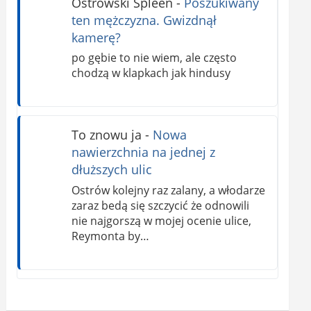
Ostrowski Spleen
-
Poszukiwany
ten mężczyzna. Gwizdnął
kamerę?
po gębie to nie wiem, ale często
chodzą w klapkach jak hindusy
To znowu ja
-
Nowa
nawierzchnia na jednej z
dłuższych ulic
Ostrów kolejny raz zalany, a włodarze
zaraz bedą się szczycić że odnowili
nie najgorszą w mojej ocenie ulice,
Reymonta by…