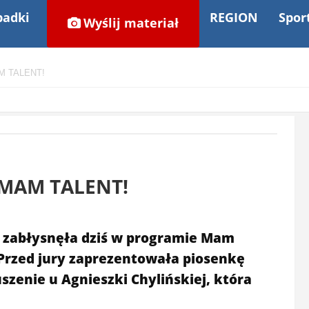
adki
REGION
Spor
Wyślij materiał
AM TALENT!
w MAM TALENT!
 zabłysnęła dziś w programie Mam
Przed jury zaprezentowała piosenkę
zenie u Agnieszki Chylińskiej, która