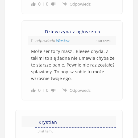
0
0
Odpowiedz
Dziewczyna z ogłoszenia
odpowiada
Wacław
3 lat temu
Może ser to ty masz . Bleeee ohyda. Z
takimi to się żadna nie umawia chyba że
te starsze panie. Pewnie nie raz zostałeś
spławiony. To popisz sobie tu może
wzrośnie twoje ego.
0
0
Odpowiedz
Krystian
3 lat temu