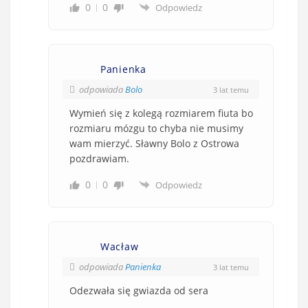
0
0
Odpowiedz
Panienka
odpowiada
Bolo
3 lat temu
Wymień się z kolegą rozmiarem fiuta bo
rozmiaru mózgu to chyba nie musimy
wam mierzyć. Sławny Bolo z Ostrowa
pozdrawiam.
0
0
Odpowiedz
Wacław
odpowiada
Panienka
3 lat temu
Odezwała się gwiazda od sera