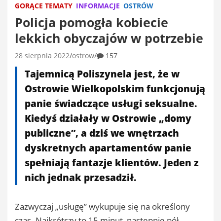
GORĄCE TEMATY
INFORMACJE
OSTRÓW
Policja pomogła kobiecie
lekkich obyczajów w potrzebie
28 sierpnia 2022
ostrow
157
Tajemnicą Poliszynela jest, że w
Ostrowie Wielkopolskim funkcjonują
panie świadczące usługi seksualne.
Kiedyś działały w Ostrowie „domy
publiczne”, a dziś we wnętrzach
dyskretnych apartamentów panie
spełniają fantazje klientów. Jeden z
nich jednak przesadził.
Zazwyczaj „usługę” wykupuje się na określony
czas. Najkrótszy to 15 minut, następnie pół