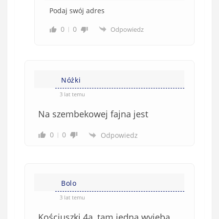
Podaj swój adres
0
0
Odpowiedz
Nóżki
3 lat temu
Na szembekowej fajna jest
0
0
Odpowiedz
Bolo
3 lat temu
Kościuszki 4a, tam jedna wyjeba