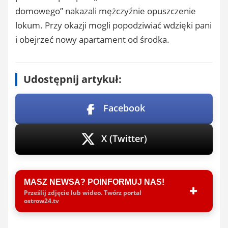
domowego” nakazali mężczyźnie opuszczenie
lokum. Przy okazji mogli popodziwiać wdzięki pani
i obejrzeć nowy apartament od środka.
Udostępnij artykuł:
Facebook
X (Twitter)
MASZ NEWSA? POINFORMUJ NAS!
Prześlij zdjęcie lub wideo. Twórz portal
ostrow24.tv