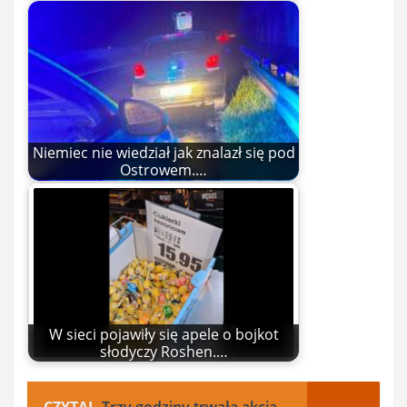
Niemiec nie wiedział jak znalazł się pod
Ostrowem.…
W sieci pojawiły się apele o bojkot
słodyczy Roshen.…
CZYTAJ
Trzy godziny trwała akcja