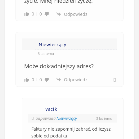
życie. Miłej niedzieli życzę.
0
0
Odpowiedz
Niewierzący
3 lat temu
Może dokładniejszy adres?
0
0
Odpowiedz
Vacik
odpowiada
Niewierzący
3 lat temu
Faktury nie zapomnij zabrać, odliczysz
sobie od podatku.