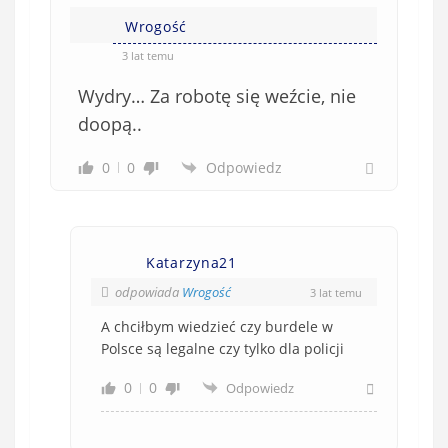
Wrogość
3 lat temu
Wydry… Za robotę się weźcie, nie
doopą..
0
0
Odpowiedz
Katarzyna21
odpowiada
Wrogość
3 lat temu
A chciłbym wiedzieć czy burdele w
Polsce są legalne czy tylko dla policji
0
0
Odpowiedz