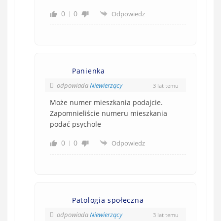
0
0
Odpowiedz
Panienka
odpowiada
Niewierzący
3 lat temu
Może numer mieszkania podajcie.
Zapomnieliście numeru mieszkania
podać psychole
0
0
Odpowiedz
Patologia społeczna
odpowiada
Niewierzący
3 lat temu