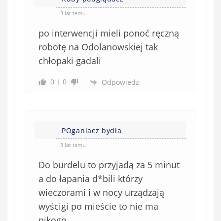
ę
o
*
3 lat temu
b
po interwencji mieli ponoć ręczną
o
w
robotę na Odolanowskiej tak
i
chłopaki gadali
ą
z
0
0
Odpowiedz
k
o
w
e
POganiacz bydła
)
3 lat temu
Do burdelu to przyjadą za 5 minut
a do łapania d*bili którzy
wieczorami i w nocy urządzają
wyścigi po mieście to nie ma
nikogo.