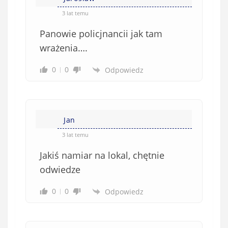
3 lat temu
Panowie policjnancii jak tam
wrażenia….
0
0
Odpowiedz
Jan
3 lat temu
Jakiś namiar na lokal, chętnie
odwiedze
0
0
Odpowiedz