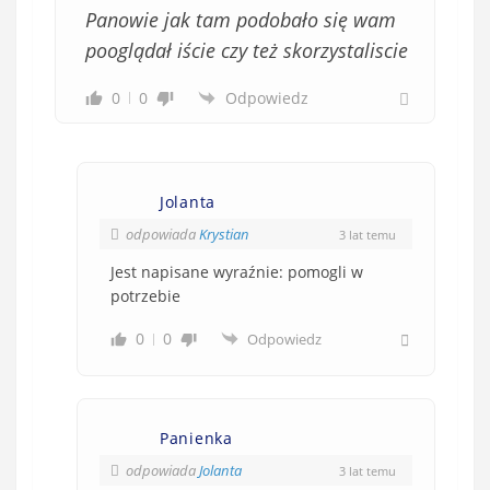
Panowie jak tam podobało się wam
pooglądał iście czy też skorzystaliscie
0
0
Odpowiedz
Jolanta
odpowiada
Krystian
3 lat temu
Jest napisane wyraźnie: pomogli w
potrzebie
0
0
Odpowiedz
Panienka
odpowiada
Jolanta
3 lat temu