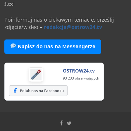
żużel
Poinformuj nas o ciekawym temacie, prześlij
zdjęcie/wideo
–
redakcja@ostrow24.tv
Napisz do nas na Messengerze
OSTROW24.tv
93 233 obserwujących
Polub nas na Facebooku