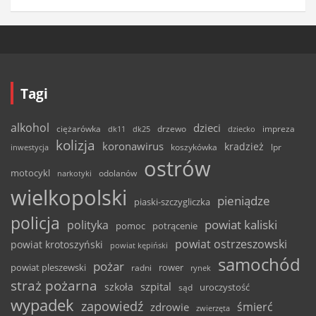
Tagi
alkohol
dzieci
ciężarówka
drzewo
dk11
dk25
dziecko
impreza
kolizja
koronawirus
kradzież
inwestycja
koszykówka
lpr
ostrów
motocykl
odolanów
narkotyki
wielkopolski
pieniądze
piaski-szczygliczka
policja
powiat kaliski
polityka
pomoc
potrącenie
powiat ostrzeszowski
powiat krotoszyński
powiat kępiński
samochód
pożar
powiat pleszewski
rower
radni
rynek
straż pożarna
szpital
szkoła
uroczystość
sąd
wypadek
zapowiedź
śmierć
zdrowie
zwierzęta