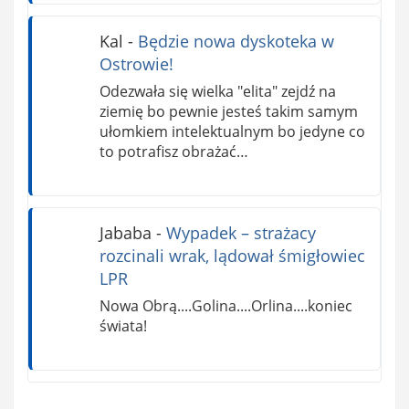
Kal
-
Będzie nowa dyskoteka w
Ostrowie!
Odezwała się wielka "elita" zejdź na
ziemię bo pewnie jesteś takim samym
ułomkiem intelektualnym bo jedyne co
to potrafisz obrażać…
Jababa
-
Wypadek – strażacy
rozcinali wrak, lądował śmigłowiec
LPR
Nowa Obrą....Golina....Orlina....koniec
świata!