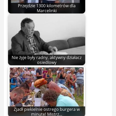
Przejdzie 1300 kilometrów dla
Marcelinki
Nie żyje były radny, aktywny działacz
osiedlowy
Zjadł piekielnie ostrego burgera w
minutę! Mistrz…