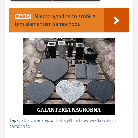
CZYTAJ
Niewiarygodne co zrobił z
tym elementem samochodu
Tags:
al. słowackiego
,
motocykl
,
ostrów wielkopolski
,
samochód
Nawigacja