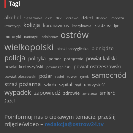
Tagi
alkohol
dzieci
ciężarówka
drzewo
dk11
dk25
dziecko
impreza
kolizja
koronawirus
kradzież
inwestycja
koszykówka
lpr
ostrów
motocykl
odolanów
narkotyki
wielkopolski
pieniądze
piaski-szczygliczka
policja
powiat kaliski
polityka
pomoc
potrącenie
powiat ostrzeszowski
powiat krotoszyński
powiat kępiński
samochód
pożar
powiat pleszewski
rower
radni
rynek
straż pożarna
szpital
szkoła
uroczystość
sąd
wypadek
zapowiedź
śmierć
zdrowie
zwierzęta
żużel
Poinformuj nas o ciekawym temacie, prześlij
zdjęcie/wideo
–
redakcja@ostrow24.tv