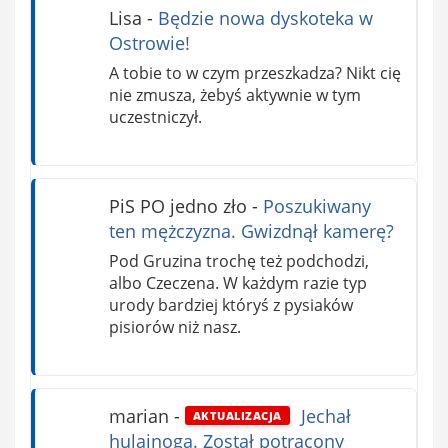
Lisa
-
Będzie nowa dyskoteka w
Ostrowie!
A tobie to w czym przeszkadza? Nikt cię
nie zmusza, żebyś aktywnie w tym
uczestniczył.
PiS PO jedno zło
-
Poszukiwany
ten mężczyzna. Gwizdnął kamerę?
Pod Gruzina trochę też podchodzi,
albo Czeczena. W każdym razie typ
urody bardziej któryś z pysiaków
pisiorów niż nasz.
marian
-
Jechał
AKTUALIZACJA
hulajnogą. Został potrącony