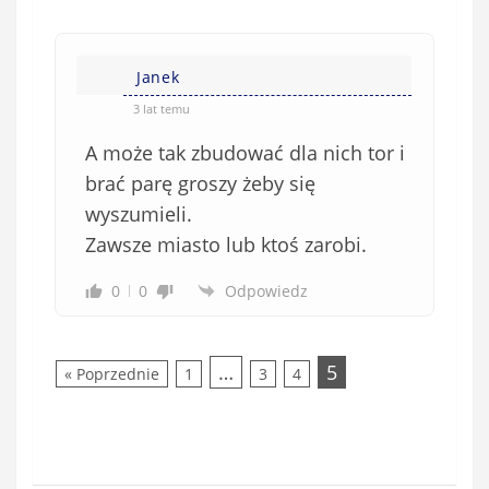
w
n
s
i
i
e
Janek
ę
o
*
3 lat temu
b
A może tak zbudować dla nich tor i
o
w
brać parę groszy żeby się
i
wyszumieli.
ą
Zawsze miasto lub ktoś zarobi.
z
k
0
0
Odpowiedz
o
w
e
…
5
« Poprzednie
1
3
4
)