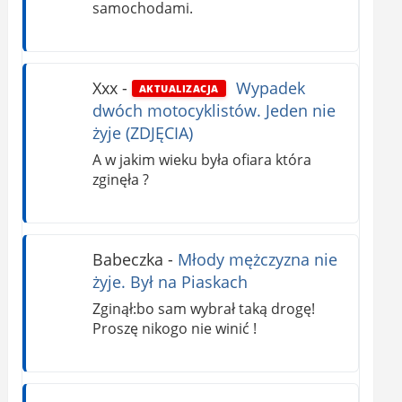
samochodami.
Xxx
-
Wypadek
AKTUALIZACJA
dwóch motocyklistów. Jeden nie
żyje (ZDJĘCIA)
A w jakim wieku była ofiara która
zginęła ?
Babeczka
-
Młody mężczyzna nie
żyje. Był na Piaskach
Zginął:bo sam wybrał taką drogę!
Proszę nikogo nie winić !