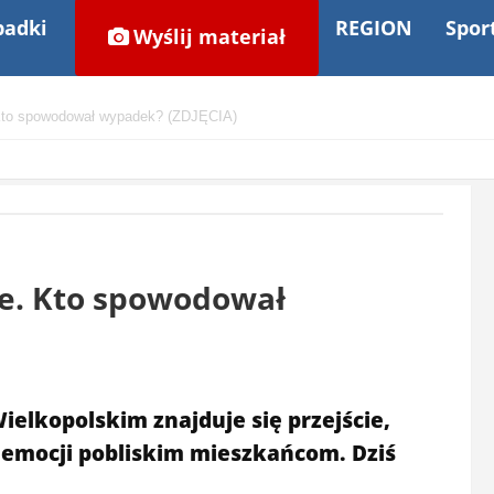
adki
REGION
Spor
Wyślij materiał
 Kto spowodował wypadek? (ZDJĘCIA)
ze. Kto spowodował
elkopolskim znajduje się przejście,
emocji pobliskim mieszkańcom. Dziś