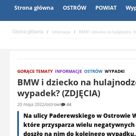
Strona główna
OSTRÓW
POWIAT
Wyp
Informacje
BMW i dziecko na hulajnodze.
GORĄCE TEMATY
INFORMACJE
OSTRÓW
WYPADKI
BMW i dziecko na hulajnod
wypadek? (ZDJĘCIA)
20 maja 2022
ostrow
44
Na ulicy Paderewskiego w Ostrowie Wi
które przysparza wielu negatywnych 
doszło na nim do kolejnego wypadku.