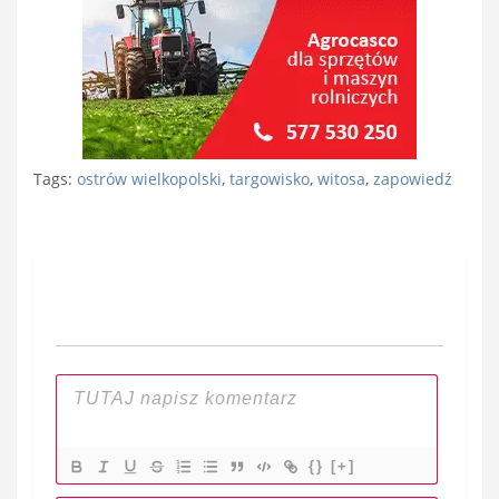
Tags:
ostrów wielkopolski
,
targowisko
,
witosa
,
zapowiedź
Nawigacja
wpisu
{}
[+]