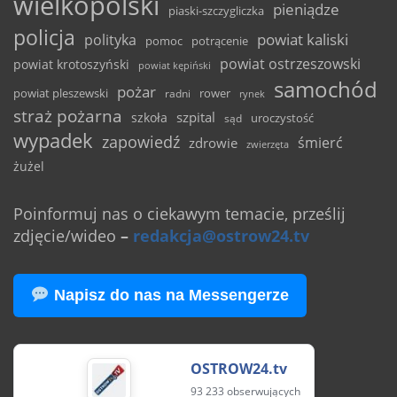
wielkopolski
pieniądze
piaski-szczygliczka
policja
powiat kaliski
polityka
pomoc
potrącenie
powiat ostrzeszowski
powiat krotoszyński
powiat kępiński
samochód
pożar
powiat pleszewski
rower
radni
rynek
straż pożarna
szpital
szkoła
uroczystość
sąd
wypadek
zapowiedź
śmierć
zdrowie
zwierzęta
żużel
Poinformuj nas o ciekawym temacie, prześlij
zdjęcie/wideo
–
redakcja@ostrow24.tv
Napisz do nas na Messengerze
OSTROW24.tv
93 233 obserwujących