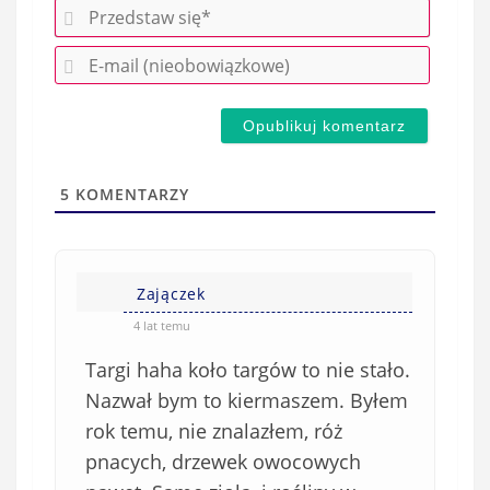
P
r
E
z
-
e
m
d
a
s
i
t
l
a
5
KOMENTARZY
(
w
n
s
i
i
e
Zajączek
ę
o
*
4 lat temu
b
Targi haha koło targów to nie stało.
o
w
Nazwał bym to kiermaszem. Byłem
i
rok temu, nie znalazłem, róż
ą
pnacych, drzewek owocowych
z