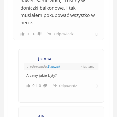
nawet. Same zioła, i rośliny w
k
doniczki balkonowe. I tak
o
musiałem pokupować wszystko w
w
e
necie.
)
0
0
Odpowiedz
Joanna
odpowiada
Zajączek
4 lat temu
A ceny jakie były?
0
0
Odpowiedz
Ala