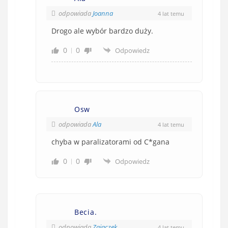
odpowiada
Joanna
4 lat temu
Drogo ale wybór bardzo duży.
0
0
Odpowiedz
Osw
odpowiada
Ala
4 lat temu
chyba w paralizatorami od C*gana
0
0
Odpowiedz
Becia.
odpowiada
Zajączek
4 lat temu