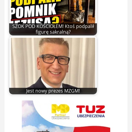
SZOK POD KOŚCIOŁEM! Ktoś podpalił
figurę sakralną?
Jest nowy prezes MZGM!