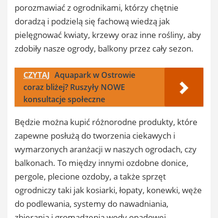
porozmawiać z ogrodnikami, którzy chętnie
doradzą i podzielą się fachową wiedzą jak
pielęgnować kwiaty, krzewy oraz inne rośliny, aby
zdobiły nasze ogrody, balkony przez cały sezon.
CZYTAJ
Aquapark w Ostrowie
coraz bliżej? Ruszyły NOWE
konsultacje społeczne
Będzie można kupić różnorodne produkty, które
zapewne posłużą do tworzenia ciekawych i
wymarzonych aranżacji w naszych ogrodach, czy
balkonach. To między innymi ozdobne donice,
pergole, plecione ozdoby, a także sprzęt
ogrodniczy taki jak kosiarki, łopaty, konewki, węże
do podlewania, systemy do nawadniania,
zbierania i gromadzenia wody opadowej.