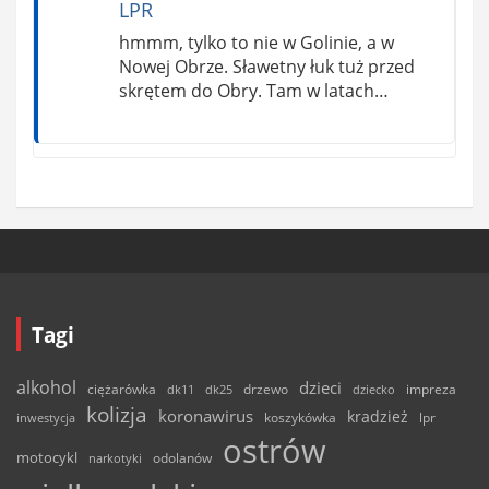
LPR
hmmm, tylko to nie w Golinie, a w
Nowej Obrze. Sławetny łuk tuż przed
skrętem do Obry. Tam w latach…
Tagi
alkohol
dzieci
ciężarówka
drzewo
dk11
dk25
dziecko
impreza
kolizja
koronawirus
kradzież
inwestycja
koszykówka
lpr
ostrów
motocykl
odolanów
narkotyki