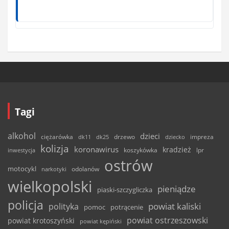
Tagi
alkohol
dzieci
ciężarówka
drzewo
dk11
dk25
dziecko
impreza
kolizja
koronawirus
kradzież
inwestycja
koszykówka
lpr
ostrów
motocykl
odolanów
narkotyki
wielkopolski
pieniądze
piaski-szczygliczka
policja
powiat kaliski
polityka
pomoc
potrącenie
powiat ostrzeszowski
powiat krotoszyński
powiat kępiński