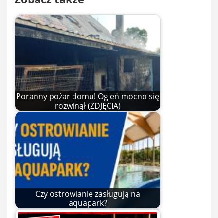
Poranny pożar domu! Ogień mocno się
rozwinął (ZDJĘCIA)
Czy ostrowianie zasługują na
aquapark?