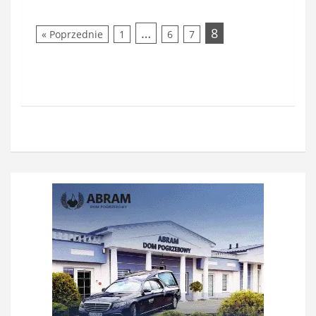
…
8
« Poprzednie
1
6
7