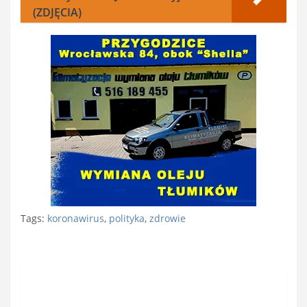
(ZDJĘCIA)
Tags:
koronawirus
,
polityka
,
zdrowie
Nawigacja
wpisu