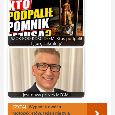
SZOK POD KOŚCIOŁEM! Ktoś podpalił
figurę sakralną?
Jest nowy prezes MZGM!
CZYTAJ
Wypadek dwóch
motocyklistów. Jeden nie żyje