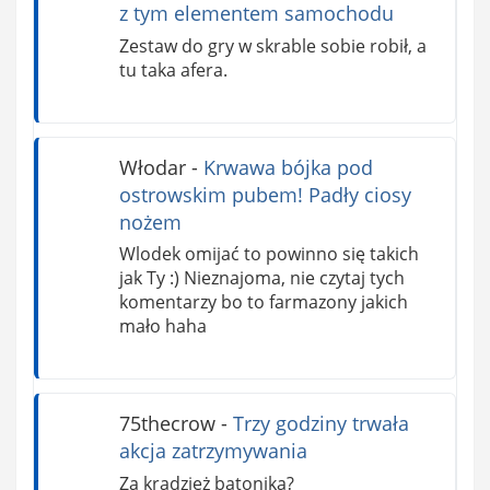
z tym elementem samochodu
Zestaw do gry w skrable sobie robił, a
tu taka afera.
Włodar
-
Krwawa bójka pod
ostrowskim pubem! Padły ciosy
nożem
Wlodek omijać to powinno się takich
jak Ty :) Nieznajoma, nie czytaj tych
komentarzy bo to farmazony jakich
mało haha
75thecrow
-
Trzy godziny trwała
akcja zatrzymywania
Za kradzież batonika?