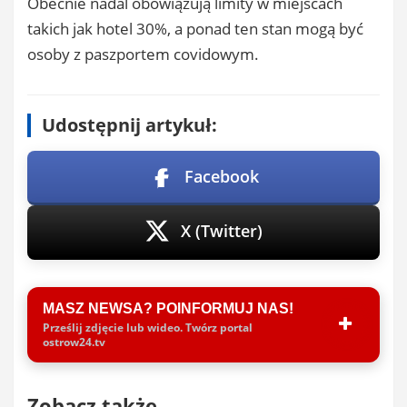
Obecnie nadal obowiązują limity w miejscach
takich jak hotel 30%, a ponad ten stan mogą być
osoby z paszportem covidowym.
Udostępnij artykuł:
Facebook
X (Twitter)
MASZ NEWSA? POINFORMUJ NAS!
Prześlij zdjęcie lub wideo. Twórz portal
ostrow24.tv
Zobacz także