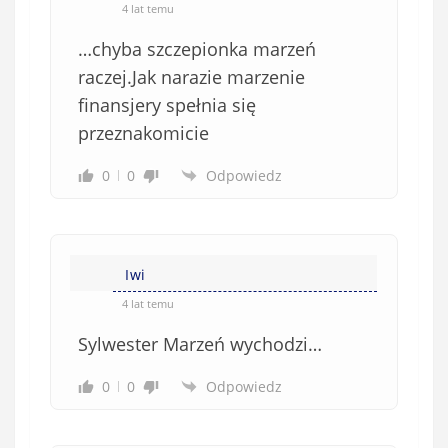
o
*
4 lat temu
b
…chyba szczepionka marzeń
o
w
raczej.Jak narazie marzenie
i
finansjery spełnia się
ą
przeznakomicie
z
k
0
0
Odpowiedz
o
w
e
)
Iwi
4 lat temu
Sylwester Marzeń wychodzi…
0
0
Odpowiedz