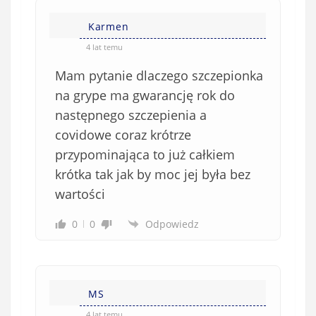
Karmen
4 lat temu
Mam pytanie dlaczego szczepionka
na grype ma gwarancję rok do
następnego szczepienia a
covidowe coraz krótrze
przypominająca to już całkiem
krótka tak jak by moc jej była bez
wartości
0
0
Odpowiedz
MS
4 lat temu