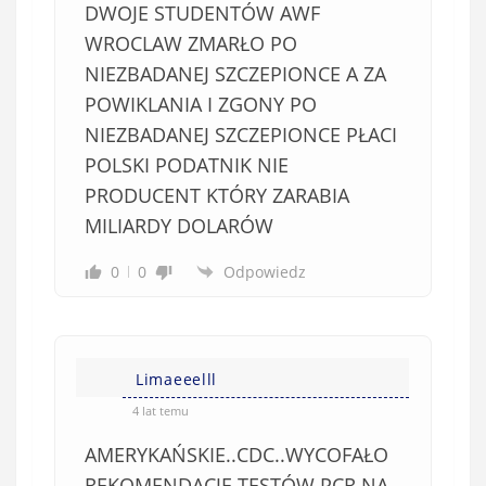
DWOJE STUDENTÓW AWF
WROCLAW ZMARŁO PO
NIEZBADANEJ SZCZEPIONCE A ZA
POWIKLANIA I ZGONY PO
NIEZBADANEJ SZCZEPIONCE PŁACI
POLSKI PODATNIK NIE
PRODUCENT KTÓRY ZARABIA
MILIARDY DOLARÓW
0
0
Odpowiedz
Limaeeelll
4 lat temu
AMERYKAŃSKIE..CDC..WYCOFAŁO
REKOMENDACJE TESTÓW PCR NA