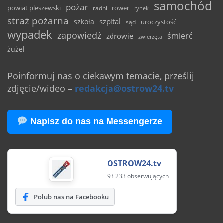
samochód
pożar
powiat pleszewski
rower
radni
rynek
straż pożarna
szpital
szkoła
uroczystość
sąd
wypadek
zapowiedź
śmierć
zdrowie
zwierzęta
żużel
Poinformuj nas o ciekawym temacie, prześlij
zdjęcie/wideo
–
redakcja@ostrow24.tv
Napisz do nas na Messengerze
OSTROW24.tv
93 233 obserwujących
Polub nas na Facebooku