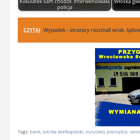
Kilkulatek sam chodził. Interweniowała
Włoska gwia
policja
CZYTAJ
Wypadek - strażacy rozcinali wrak, lądo
Tags:
bank
,
ostrów wielkopolski
,
oszustwo
,
pieniądze
,
seni