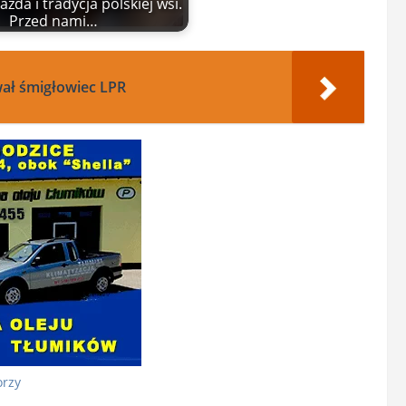
zda i tradycja polskiej wsi.
Przed nami…
wał śmigłowiec LPR
orzy