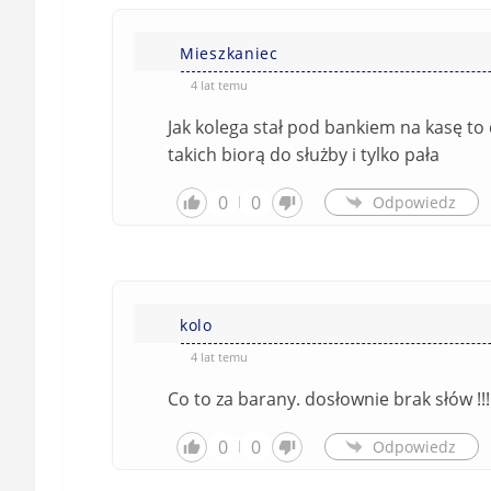
Mieszkaniec
4 lat temu
Jak kolega stał pod bankiem na kasę to
takich biorą do służby i tylko pała
0
0
Odpowiedz
kolo
4 lat temu
Co to za barany. dosłownie brak słów !!!!!!!!
0
0
Odpowiedz