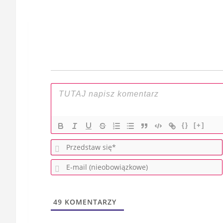
Nawigacja
wpisu
{}
[+]
49
KOMENTARZY