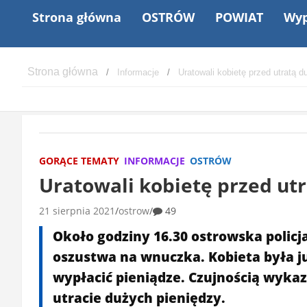
Strona główna
OSTRÓW
POWIAT
Wyp
Informacje
Uratowali kobietę przed utratą 
GORĄCE TEMATY
INFORMACJE
OSTRÓW
Uratowali kobietę przed ut
21 sierpnia 2021
ostrow
49
Około godziny 16.30 ostrowska policj
oszustwa na wnuczka. Kobieta była ju
wypłacić pieniądze. Czujnością wykaz
utracie dużych pieniędzy.