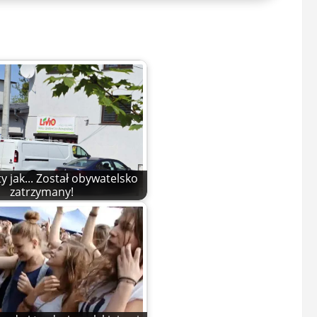
y jak... Został obywatelsko
zatrzymany!