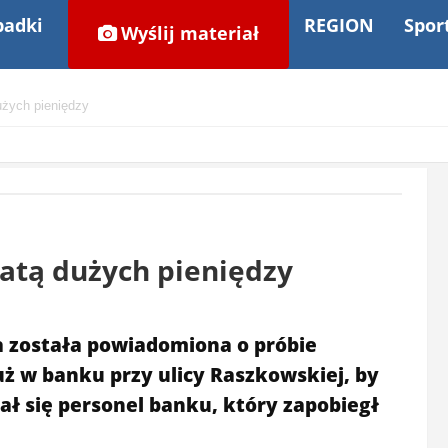
adki
REGION
Spor
Wyślij materiał
dużych pieniędzy
ratą dużych pieniędzy
a została powiadomiona o próbie
ż w banku przy ulicy Raszkowskiej, by
ał się personel banku, który zapobiegł