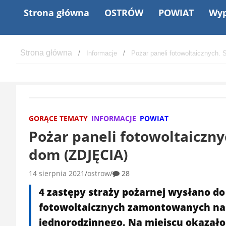
Strona główna
OSTRÓW
POWIAT
Wyp
Informacje
Pożar paneli fotowoltaicznych. 
GORĄCE TEMATY
INFORMACJE
POWIAT
Pożar paneli fotowoltaicznyc
dom (ZDJĘCIA)
14 sierpnia 2021
ostrow
28
4 zastępy straży pożarnej wysłano do
fotowoltaicznych zamontowanych na 
jednorodzinnego. Na miejscu okazało s