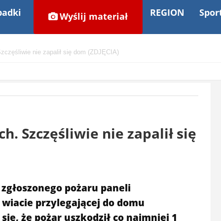
adki
REGION
Spor
Wyślij materiał
Szczęśliwie nie zapalił się dom (ZDJĘCIA)
h. Szczęśliwie nie zapalił się
 zgłoszonego pożaru paneli
wiacie przylegającej do domu
ię, że pożar uszkodził co najmniej 1