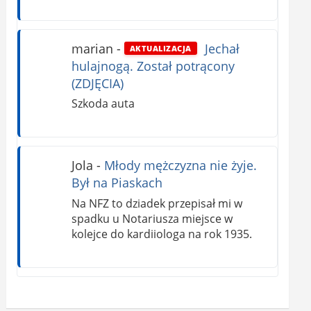
marian
-
Jechał
AKTUALIZACJA
hulajnogą. Został potrącony
(ZDJĘCIA)
Szkoda auta
Jola
-
Młody mężczyzna nie żyje.
Był na Piaskach
Na NFZ to dziadek przepisał mi w
spadku u Notariusza miejsce w
kolejce do kardiiologa na rok 1935.