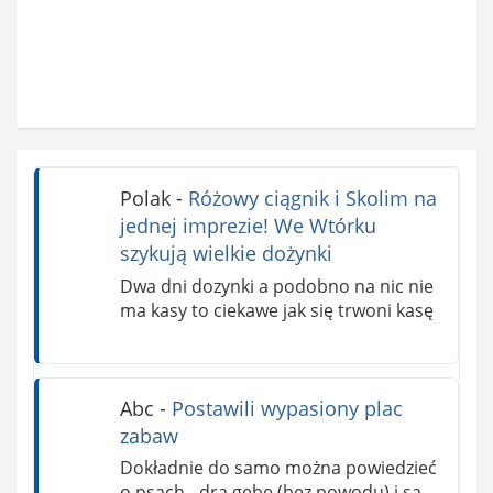
Polak
-
Różowy ciągnik i Skolim na
jednej imprezie! We Wtórku
szykują wielkie dożynki
Dwa dni dozynki a podobno na nic nie
ma kasy to ciekawe jak się trwoni kasę
Abc
-
Postawili wypasiony plac
zabaw
Dokładnie do samo można powiedzieć
o psach - drą gębę (bez powodu) i są