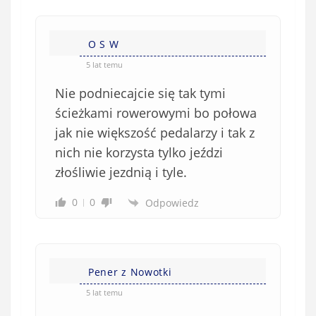
n
s
i
i
e
O S W
ę
o
*
5 lat temu
b
Nie podniecajcie się tak tymi
o
w
ścieżkami rowerowymi bo połowa
i
jak nie większość pedalarzy i tak z
ą
nich nie korzysta tylko jeździ
z
złośliwie jezdnią i tyle.
k
o
0
0
Odpowiedz
w
e
)
Pener z Nowotki
5 lat temu