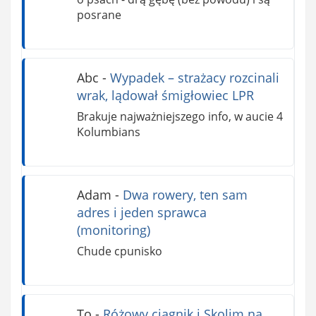
posrane
Abc
-
Wypadek – strażacy rozcinali
wrak, lądował śmigłowiec LPR
Brakuje najważniejszego info, w aucie 4
Kolumbians
Adam
-
Dwa rowery, ten sam
adres i jeden sprawca
(monitoring)
Chude cpunisko
To
-
Różowy ciągnik i Skolim na