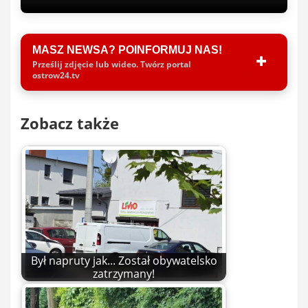
MASZ NEWSA? POINFORMUJ NAS!
Prześlij zdjęcie lub wideo. Twórz portal
ostrow24.tv
Zobacz także
Był napruty jak... Został obywatelsko
zatrzymany!