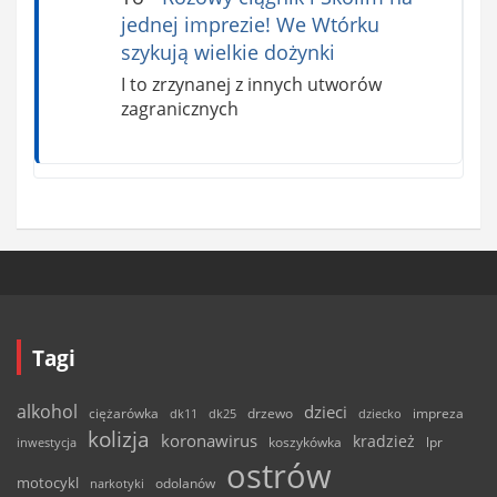
jednej imprezie! We Wtórku
szykują wielkie dożynki
I to zrzynanej z innych utworów
zagranicznych
Tagi
alkohol
dzieci
ciężarówka
drzewo
dk11
dk25
dziecko
impreza
kolizja
koronawirus
kradzież
inwestycja
koszykówka
lpr
ostrów
motocykl
odolanów
narkotyki