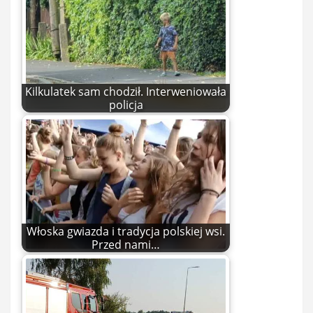
Kilkulatek sam chodził. Interweniowała
policja
Włoska gwiazda i tradycja polskiej wsi.
Przed nami…