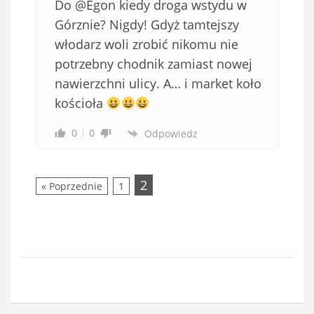
Do @Egon kiedy droga wstydu w
Górznie? Nigdy! Gdyż tamtejszy
włodarz woli zrobić nikomu nie
potrzebny chodnik zamiast nowej
nawierzchni ulicy. A… i market koło
kościoła
0
0
Odpowiedz
2
« Poprzednie
1