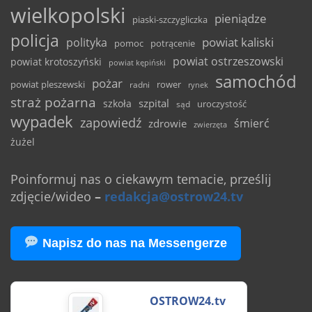
wielkopolski
pieniądze
piaski-szczygliczka
policja
powiat kaliski
polityka
pomoc
potrącenie
powiat ostrzeszowski
powiat krotoszyński
powiat kępiński
samochód
pożar
powiat pleszewski
rower
radni
rynek
straż pożarna
szpital
szkoła
uroczystość
sąd
wypadek
zapowiedź
śmierć
zdrowie
zwierzęta
żużel
Poinformuj nas o ciekawym temacie, prześlij
zdjęcie/wideo
–
redakcja@ostrow24.tv
Napisz do nas na Messengerze
OSTROW24.tv