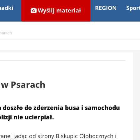
adki
REGION
Spor
Wyślij materiał
Psarach
i w Psarach
 doszło do zderzenia busa i samochodu
izji nie ucierpiał.
nej jadąc od strony Biskupic Ołobocznych i