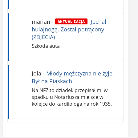
marian
-
Jechał
AKTUALIZACJA
hulajnogą. Został potrącony
(ZDJĘCIA)
Szkoda auta
Jola
-
Młody mężczyzna nie żyje.
Był na Piaskach
Na NFZ to dziadek przepisał mi w
spadku u Notariusza miejsce w
kolejce do kardiiologa na rok 1935.