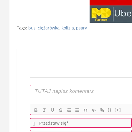
Tags:
bus
,
ciężarówka
,
kolizja
,
psary
Nawigacja
wpisu
{}
[+]