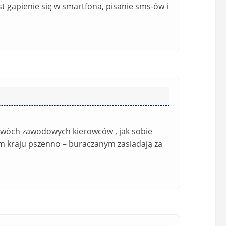
w
t gapienie się w smartfona, pisanie sms-ów i
e
)
dwóch zawodowych kierowców , jak sobie
tym kraju pszenno – buraczanym zasiadają za