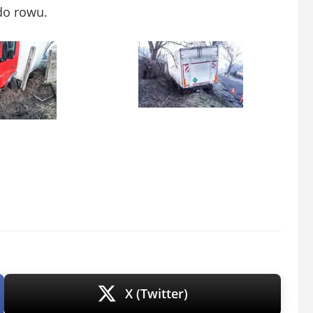
do rowu.
X (Twitter)