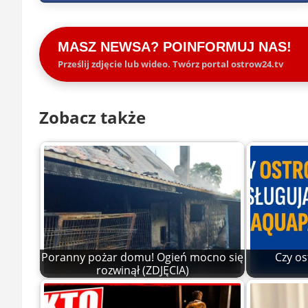
MASZ NEWSA? POINFORMUJ NAS!
Prześlij zdjęcie lub wideo. Twórz portal ostrow24.tv
Zobacz także
Poranny pożar domu! Ogień mocno się
Czy os
rozwinął (ZDJĘCIA)