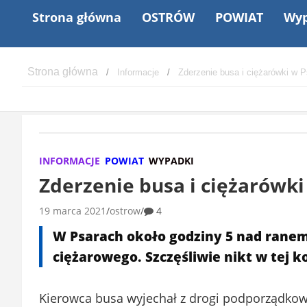
Strona główna
OSTRÓW
POWIAT
Wyp
Informacje
Zderzenie busa i ciężarówki w 
INFORMACJE
POWIAT
WYPADKI
Zderzenie busa i ciężarówk
19 marca 2021
ostrow
4
W Psarach około godziny 5 nad ranem
ciężarowego. Szczęśliwie nikt w tej kol
Kierowca busa wyjechał z drogi podporządkowa