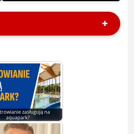
trowianie zasługują na
aquapark?