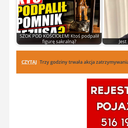
SZOK POD KOŚCIOŁEM! Ktoś podpalił
figurę sakralną?
Jes
CZYTAJ
Trzy godziny trwała akcja zatrzymywani