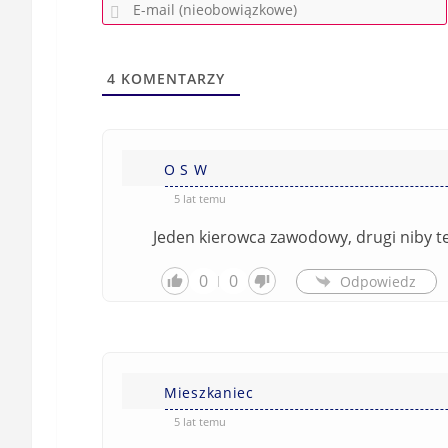
4
KOMENTARZY
O S W
5 lat temu
Jeden kierowca zawodowy, drugi niby te
0
0
Odpowiedz
Mieszkaniec
5 lat temu