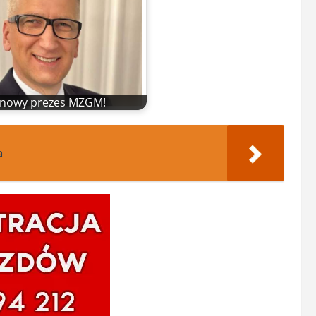
t nowy prezes MZGM!
a