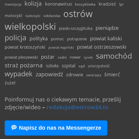
kolizja
koronawirus
kradzież
inwestycja
koszykówka
lpr
ostrów
motocykl
odolanów
narkotyki
wielkopolski
pieniądze
piaski-szczygliczka
policja
powiat kaliski
polityka
pomoc
potrącenie
powiat ostrzeszowski
powiat krotoszyński
powiat kępiński
samochód
pożar
powiat pleszewski
rower
radni
rynek
straż pożarna
szpital
szkoła
uroczystość
sąd
wypadek
zapowiedź
śmierć
zdrowie
zwierzęta
żużel
Poinformuj nas o ciekawym temacie, prześlij
zdjęcie/wideo
–
redakcja@ostrow24.tv
Napisz do nas na Messengerze