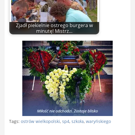
Zjadł piekielnie ostrego burgera w
minutę! Mistrz…
Tags:
ostrów wielkopolski
,
sp4
,
szkoła
,
waryńskiego
Nawigacja