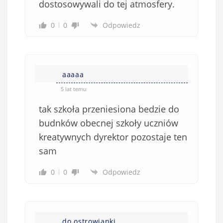
dostosowywali do tej atmosfery.
0
0
Odpowiedz
aaaaa
5 lat temu
tak szkoła przeniesiona bedzie do
budnków obecnej szkoły uczniów
kreatywnych dyrektor pozostaje ten
sam
0
0
Odpowiedz
do ostrowianki