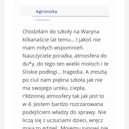
Agnieszka
5 lat temu
Chodziłam do szkoły na Waryna
kilkanaście lat temu… I jakoś nie
mam miłych wspomnień.
Nauczyciele porażka, atmosfera do
du*y, do tego ten wielki moloch i te
śliskie podłogi… tragedia. A zresztą
po ciul nam piękna szkoła jak nie
ma swojego uroku, ciepła,
r9dzinnej atmosfery tak jak jest to
w 4. Jestem bardzo rozczarowana
podejściem władzy do sprawy. Nie
liczą się z uczuciami dzieci, wręcz
maja to gdzieś. Mojemu synowi nie