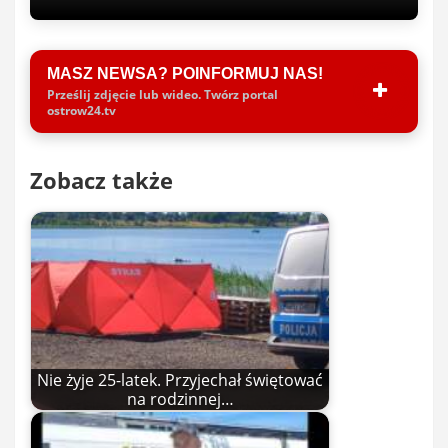
MASZ NEWSA? POINFORMUJ NAS!
Prześlij zdjęcie lub wideo. Twórz portal
ostrow24.tv
Zobacz także
Nie żyje 25-latek. Przyjechał świętować
na rodzinnej…