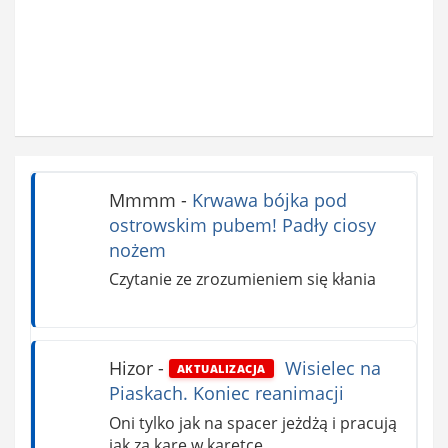
Mmmm
-
Krwawa bójka pod
ostrowskim pubem! Padły ciosy
nożem
Czytanie ze zrozumieniem się kłania
Hizor
-
Wisielec na
AKTUALIZACJA
Piaskach. Koniec reanimacji
Oni tylko jak na spacer jeżdżą i pracują
jak za karę w karetce.