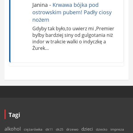
Janina
-
Krwawa bójka pod
ostrowskim pubem! Padły ciosy
nożem
Gdyby tak było,to uwierz mi ,Premier
bylby bardziej siny od gulgotania niż
indor w trakcie walki o indyczkę a
Żurek…
Tagi
alkohol
dzieci
ciężarówka
drzewo
dk11
dk25
dziecko
impreza