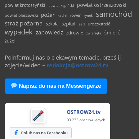
powiat ostrzeszowski
powiat krotoszyński
powiat kępiński
samochód
pożar
powiat pleszewski
rower
radni
rynek
straż pożarna
szpital
szkoła
uroczystość
sąd
wypadek
zapowiedź
śmierć
zdrowie
zwierzęta
żużel
Poinformuj nas o ciekawym temacie, prześlij
zdjęcie/wideo
–
redakcja@ostrow24.tv
Napisz do nas na Messengerze
OSTROW24.tv
93 233 obserwujących
Polub nas na Facebooku