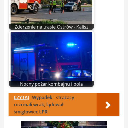
Zderzenie na trasie Ostrów - Kalisz
Nocny pożar kombajnu i pola
CZYTAJ
Wypadek - strażacy
rozcinali wrak, lądował
śmigłowiec LPR