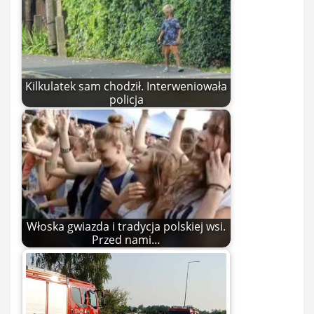
Kilkulatek sam chodził. Interweniowała
policja
Włoska gwiazda i tradycja polskiej wsi.
Przed nami…