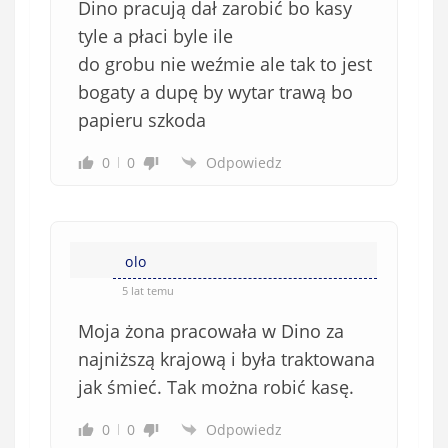
Dino pracują dał zarobić bo kasy
tyle a płaci byle ile
do grobu nie weźmie ale tak to jest
bogaty a dupę by wytar trawą bo
papieru szkoda
0
0
Odpowiedz
olo
5 lat temu
Moja żona pracowała w Dino za
najniższą krajową i była traktowana
jak śmieć. Tak można robić kasę.
0
0
Odpowiedz