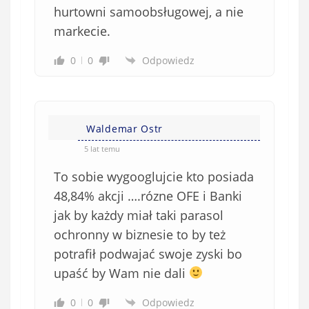
hurtowni samoobsługowej, a nie
markecie.
0
0
Odpowiedz
Waldemar Ostr
5 lat temu
To sobie wygooglujcie kto posiada
48,84% akcji ….rózne OFE i Banki
jak by każdy miał taki parasol
ochronny w biznesie to by też
potrafił podwajać swoje zyski bo
upaść by Wam nie dali
0
0
Odpowiedz