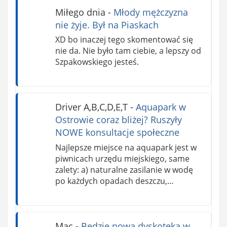
Miłego dnia
-
Młody mężczyzna
nie żyje. Był na Piaskach
XD bo inaczej tego skomentować się
nie da. Nie było tam ciebie, a lepszy od
Szpakowskiego jesteś.
Driver A,B,C,D,E,T
-
Aquapark w
Ostrowie coraz bliżej? Ruszyły
NOWE konsultacje społeczne
Najlepsze miejsce na aquapark jest w
piwnicach urzędu miejskiego, same
zalety: a) naturalne zasilanie w wodę
po każdych opadach deszczu,…
Mac
-
Będzie nowa dyskoteka w