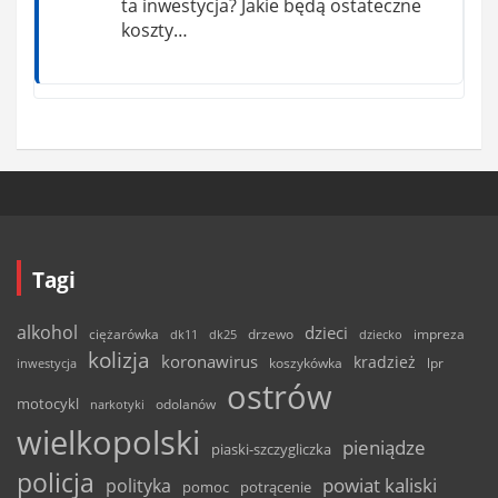
ta inwestycja? Jakie będą ostateczne
koszty…
Tagi
alkohol
dzieci
ciężarówka
drzewo
dk11
dk25
dziecko
impreza
kolizja
koronawirus
kradzież
inwestycja
koszykówka
lpr
ostrów
motocykl
odolanów
narkotyki
wielkopolski
pieniądze
piaski-szczygliczka
policja
powiat kaliski
polityka
pomoc
potrącenie