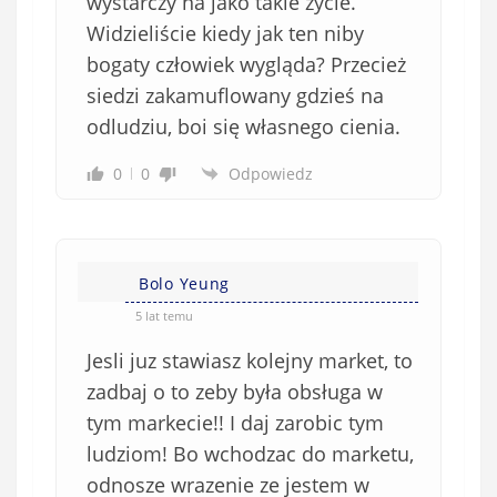
wystarczy na jako takie życie.
i
Widzieliście kiedy jak ten niby
ą
bogaty człowiek wygląda? Przecież
z
siedzi zakamuflowany gdzieś na
k
odludziu, boi się własnego cienia.
o
w
0
0
Odpowiedz
e
)
Bolo Yeung
5 lat temu
Jesli juz stawiasz kolejny market, to
zadbaj o to zeby była obsługa w
tym markecie!! I daj zarobic tym
ludziom! Bo wchodzac do marketu,
odnosze wrazenie ze jestem w