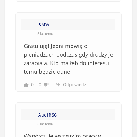
BMW
5 lat temu
Gratuluję! Jedni mówią o
pieniądzach podczas gdy drudzy je
zarabiają. Kto ma łeb do interesu
temu będzie dane
0
0
Odpowiedz
AudiRS6
5 lat temu
Współczuję wszystkim pracy w