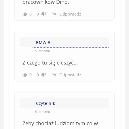
pracowników Dino.
0
0
Odpowiedz
BMW 5
5 lat temu
Z czego tu się cieszyć…
0
0
Odpowiedz
Czytelnik
5 lat temu
Żeby chociaż ludziom tym co w