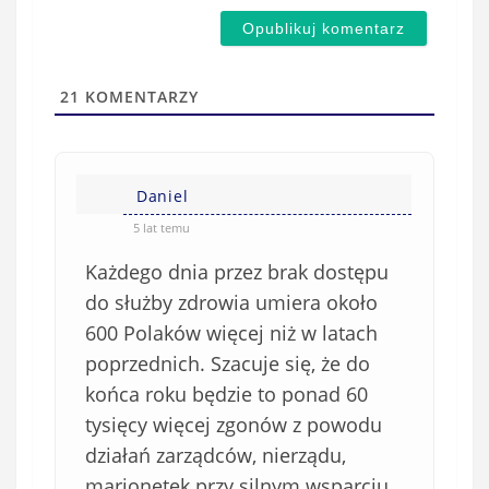
m
d
a
s
i
t
l
a
21
KOMENTARZY
(
w
n
s
i
i
e
Daniel
ę
o
*
5 lat temu
b
Każdego dnia przez brak dostępu
o
w
do służby zdrowia umiera około
i
600 Polaków więcej niż w latach
ą
poprzednich. Szacuje się, że do
z
końca roku będzie to ponad 60
k
tysięcy więcej zgonów z powodu
o
działań zarządców, nierządu,
w
e
marionetek przy silnym wsparciu