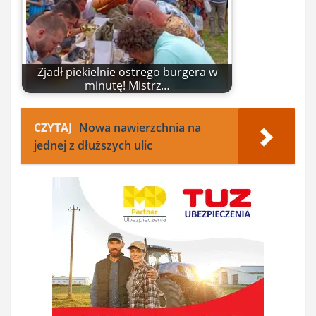
Zjadł piekielnie ostrego burgera w
minutę! Mistrz…
CZYTAJ
Nowa nawierzchnia na
jednej z dłuższych ulic