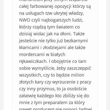
)
całej farbowanej opozycji którzy są
na usługach tzw ukrytej władzy,
NWO czyli najbogatszych ludzi,
którzy rządzą tym światem co
dzisiaj widac jak na dłoni. Także
jesteście nie tylko już bezkarnymi
kłamcami i złodziejami ale także
mordercami w białych
rękawiczkach. I obojętnie co tam
sobie wymyślicie, żeby zaszczeppić
wszystkich, czy to będzie milion
złotych kary czy wyrzucenie z pracy
czy inny przymus, to ja osobiście
załatwię każdego kto zbiliży się do
mnie z tym preparatem za który
nawet producent nie ponosi żadnej