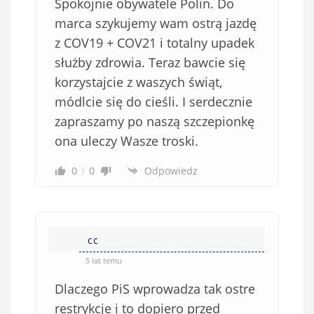
Spokojnie obywatele Polin. Do
marca szykujemy wam ostrą jazdę
z COV19 + COV21 i totalny upadek
służby zdrowia. Teraz bawcie się
korzystajcie z waszych świąt,
módlcie się do cieśli. I serdecznie
zapraszamy po naszą szczepionkę
ona uleczy Wasze troski.
0
0
Odpowiedz
cc
5 lat temu
Dlaczego PiS wprowadza tak ostre
restrykcje i to dopiero przed