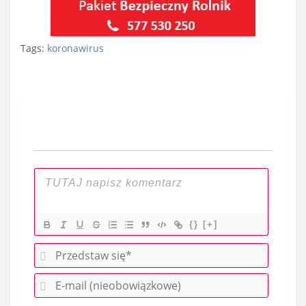
Tags:
koronawirus
Nawigacja
wpisu
{}
[+]
P
r
E
z
-
e