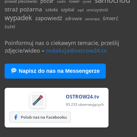
pożar
powiat pleszewski
rower
radni
rynek
straż pożarna
szpital
szkoła
uroczystość
sąd
wypadek
zapowiedź
śmierć
zdrowie
zwierzęta
żużel
Poinformuj nas o ciekawym temacie, prześlij
zdjęcie/wideo
–
redakcja@ostrow24.tv
Napisz do nas na Messengerze
OSTROW24.tv
93 233 obserwujących
Polub nas na Facebooku