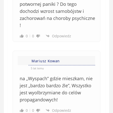
potwornej paniki ? Do tego
dochodzi wzrost samobójstw i
zachorowań na choroby psychiczne
!
0
0
Odpowiedz
Mariusz Kowan
5 lat temu
na „Wyspach” gdzie mieszkam, nie
jest „bardzo bardzo źle”, Wszystko
jest wyolbrzymiane do celów
propagandowych!
0
0
Odpowiedz