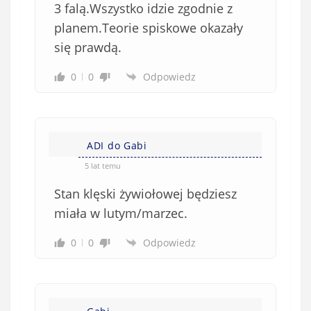
3 falą.Wszystko idzie zgodnie z
planem.Teorie spiskowe okazały
się prawdą.
0
0
Odpowiedz
ADI do Gabi
5 lat temu
Stan klęski żywiołowej będziesz
miała w lutym/marzec.
0
0
Odpowiedz