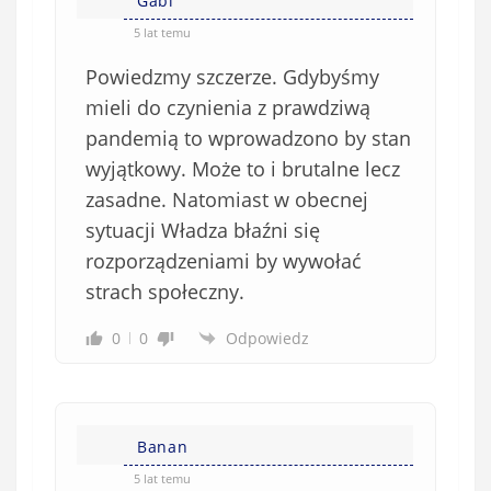
Gabi
5 lat temu
Powiedzmy szczerze. Gdybyśmy
mieli do czynienia z prawdziwą
pandemią to wprowadzono by stan
wyjątkowy. Może to i brutalne lecz
zasadne. Natomiast w obecnej
sytuacji Władza błaźni się
rozporządzeniami by wywołać
strach społeczny.
0
0
Odpowiedz
Banan
5 lat temu