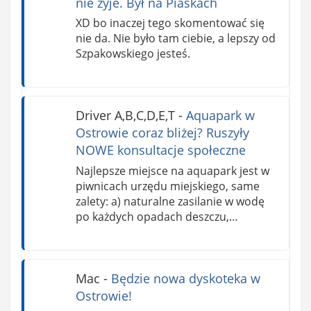
nie żyje. Był na Piaskach
XD bo inaczej tego skomentować się
nie da. Nie było tam ciebie, a lepszy od
Szpakowskiego jesteś.
Driver A,B,C,D,E,T
-
Aquapark w
Ostrowie coraz bliżej? Ruszyły
NOWE konsultacje społeczne
Najlepsze miejsce na aquapark jest w
piwnicach urzędu miejskiego, same
zalety: a) naturalne zasilanie w wodę
po każdych opadach deszczu,…
Mac
-
Będzie nowa dyskoteka w
Ostrowie!