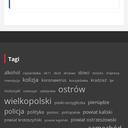
Tagi
alkohol
dzieci
ciężarówka
drzewo
dk11
dk25
dziecko
impreza
kolizja
koronawirus
kradzież
inwestycja
koszykówka
lpr
ostrów
motocykl
odolanów
narkotyki
wielkopolski
pieniądze
piaski-szczygliczka
policja
powiat kaliski
polityka
pomoc
potrącenie
powiat ostrzeszowski
powiat krotoszyński
powiat kępiński
samochód