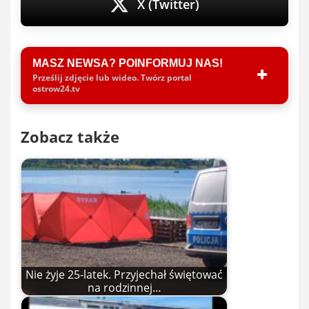
X (Twitter)
MASZ NEWSA? POINFORMUJ NAS!
Prześlij zdjęcie lub wideo. Twórz portal
ostrow24.tv
Zobacz także
Nie żyje 25-latek. Przyjechał świętować
na rodzinnej…