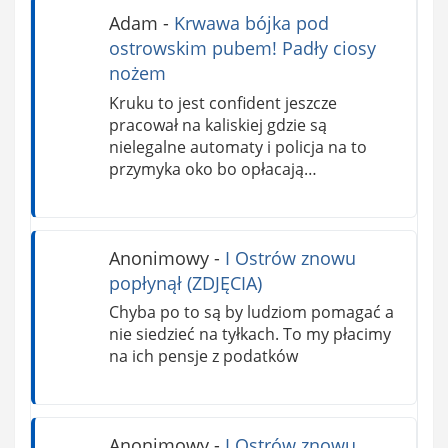
Adam
-
Krwawa bójka pod
ostrowskim pubem! Padły ciosy
nożem
Kruku to jest confident jeszcze
pracował na kaliskiej gdzie są
nielegalne automaty i policja na to
przymyka oko bo opłacają…
Anonimowy
-
I Ostrów znowu
popłynął (ZDJĘCIA)
Chyba po to są by ludziom pomagać a
nie siedzieć na tyłkach. To my płacimy
na ich pensje z podatków
Anonimowy
-
I Ostrów znowu