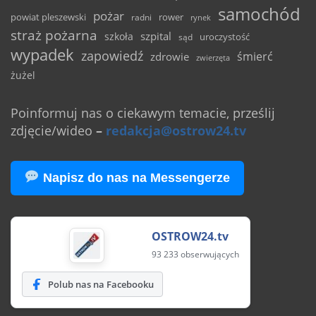
samochód
pożar
powiat pleszewski
rower
radni
rynek
straż pożarna
szpital
szkoła
uroczystość
sąd
wypadek
zapowiedź
śmierć
zdrowie
zwierzęta
żużel
Poinformuj nas o ciekawym temacie, prześlij
zdjęcie/wideo
–
redakcja@ostrow24.tv
Napisz do nas na Messengerze
OSTROW24.tv
93 233 obserwujących
Polub nas na Facebooku