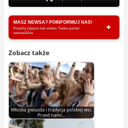
MASZ NEWSA? POINFORMUJ NAS!
Prześlij zdjęcie lub wideo. Twórz portal
ostrow24.tv
Zobacz także
Włoska gwiazda i tradycja polskiej wsi.
Przed nami…