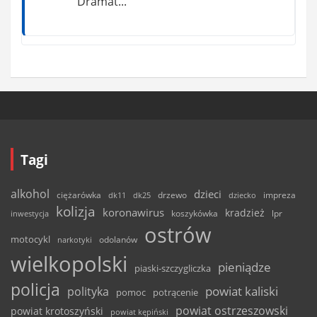
Dramat...
Tagi
alkohol
dzieci
ciężarówka
drzewo
dk11
dk25
dziecko
impreza
kolizja
koronawirus
kradzież
inwestycja
koszykówka
lpr
ostrów
motocykl
odolanów
narkotyki
wielkopolski
pieniądze
piaski-szczygliczka
policja
powiat kaliski
polityka
pomoc
potrącenie
powiat ostrzeszowski
powiat krotoszyński
powiat kępiński