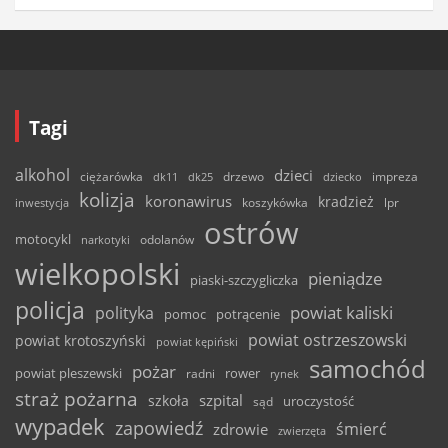
Tagi
alkohol
dzieci
ciężarówka
drzewo
dk11
dk25
dziecko
impreza
kolizja
koronawirus
kradzież
inwestycja
koszykówka
lpr
ostrów
motocykl
odolanów
narkotyki
wielkopolski
pieniądze
piaski-szczygliczka
policja
powiat kaliski
polityka
pomoc
potrącenie
powiat ostrzeszowski
powiat krotoszyński
powiat kępiński
samochód
pożar
powiat pleszewski
rower
radni
rynek
straż pożarna
szpital
szkoła
uroczystość
sąd
wypadek
zapowiedź
śmierć
zdrowie
zwierzęta