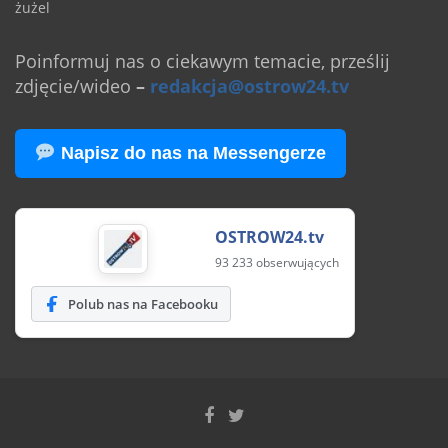
żużel
Poinformuj nas o ciekawym temacie, prześlij
zdjęcie/wideo
–
redakcja@ostrow24.tv
Napisz do nas na Messengerze
OSTROW24.tv
93 233 obserwujących
Polub nas na Facebooku