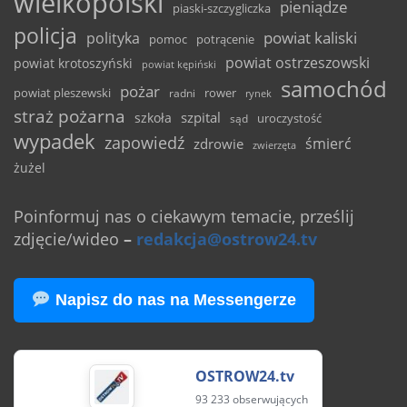
wielkopolski
pieniądze
piaski-szczygliczka
policja
powiat kaliski
polityka
pomoc
potrącenie
powiat ostrzeszowski
powiat krotoszyński
powiat kępiński
samochód
pożar
powiat pleszewski
rower
radni
rynek
straż pożarna
szpital
szkoła
uroczystość
sąd
wypadek
zapowiedź
śmierć
zdrowie
zwierzęta
żużel
Poinformuj nas o ciekawym temacie, prześlij
zdjęcie/wideo
–
redakcja@ostrow24.tv
Napisz do nas na Messengerze
OSTROW24.tv
93 233 obserwujących