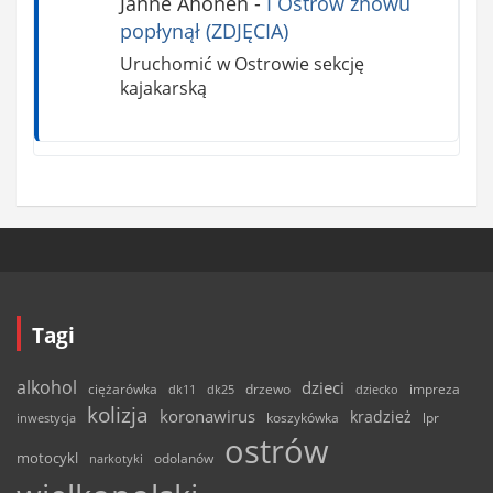
Janne Ahonen
-
I Ostrów znowu
popłynął (ZDJĘCIA)
Uruchomić w Ostrowie sekcję
kajakarską
Tagi
alkohol
dzieci
ciężarówka
drzewo
dk11
dk25
dziecko
impreza
kolizja
koronawirus
kradzież
inwestycja
koszykówka
lpr
ostrów
motocykl
odolanów
narkotyki