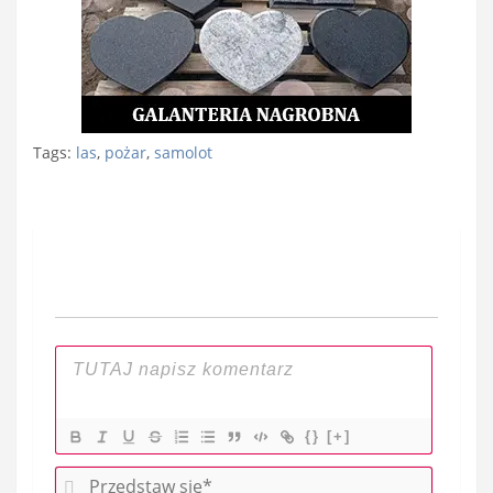
Tags:
las
,
pożar
,
samolot
Nawigacja
wpisu
{}
[+]
P