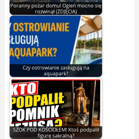
Poranny pożar domu! Ogień mocno się
rozwinął (ZDJĘCIA)
Czy ostrowianie zasługują na
aquapark?
SZOK POD KOŚCIOŁEM! Ktoś podpalił
figurę sakralną?