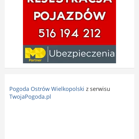
o
w
e
)
Pogoda Ostrów Wielkopolski
z serwisu
TwojaPogoda.pl