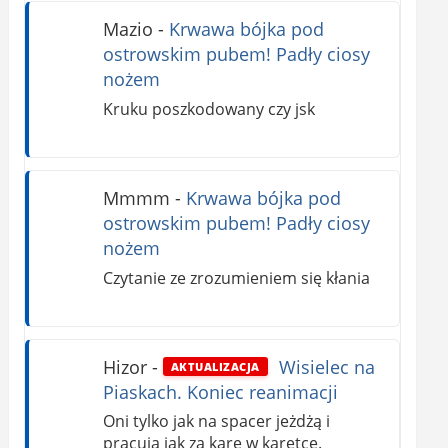
Mazio
-
Krwawa bójka pod
ostrowskim pubem! Padły ciosy
nożem
Kruku poszkodowany czy jsk
Mmmm
-
Krwawa bójka pod
ostrowskim pubem! Padły ciosy
nożem
Czytanie ze zrozumieniem się kłania
Hizor
-
Wisielec na
AKTUALIZACJA
Piaskach. Koniec reanimacji
Oni tylko jak na spacer jeżdżą i
pracują jak za karę w karetce.