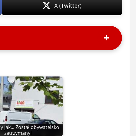
X (Twitter)
y jak... Został obywatelsko
zatrzymany!