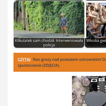
Kilkulatek sam chodził. Interweniowała
Włoska gwia
policja
CZYTAJ
Noc grozy nad powiatem ostrowskim! Dzie
spustoszenie (ZDJĘCIA)