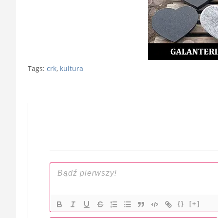
Tags:
crk
,
kultura
Nawigacja
wpisu
{}
[+]