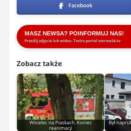
Facebook
MASZ NEWSA? POINFORMUJ NAS!
Prześlij zdjęcie lub wideo. Twórz portal ostrow24.tv
Zobacz także
Wisielec na Piaskach. Koniec
Był naprut
reanimacji