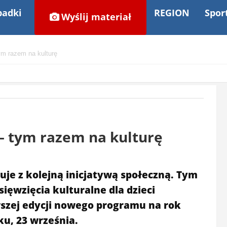
adki
REGION
Spor
Wyślij materiał
ym razem na kulturę
 – tym razem na kulturę
e z kolejną inicjatywą społeczną. Tym
ęwzięcia kulturalne dla dzieci
szej edycji nowego programu na rok
ku, 23 września.