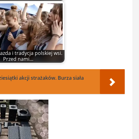
zda i tradycja polskiej wsi.
Przed nami…
siątki akcji strażaków. Burza siała