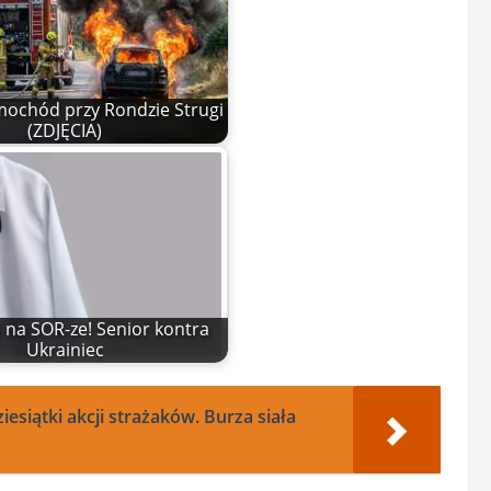
mochód przy Rondzie Strugi
(ZDJĘCIA)
na SOR-ze! Senior kontra
Ukrainiec
siątki akcji strażaków. Burza siała