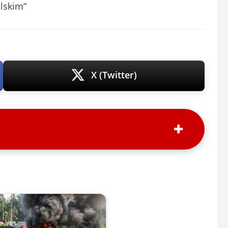
lskim”
X (Twitter)