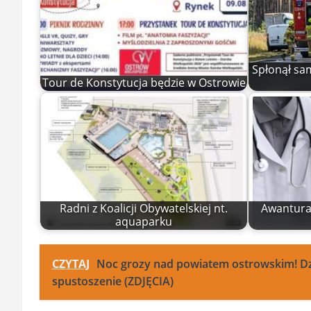
Spłonął sa
Tour de Konstytucja będzie w Ostrowie
Radni z Koalicji Obywatelskiej nt.
Awantura 
aquaparku
CZYTAJ
Noc grozy nad powiatem ostrowskim! Dzie
spustoszenie (ZDJĘCIA)