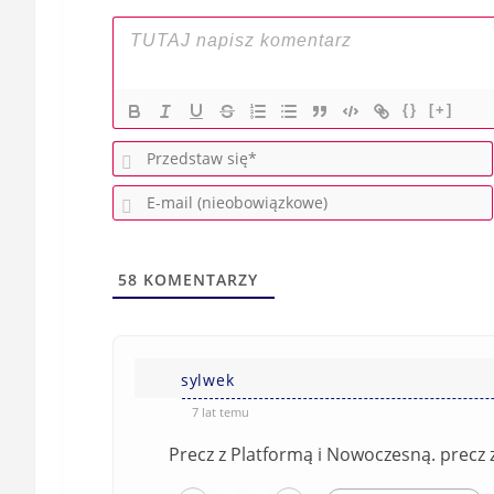
{}
[+]
58
KOMENTARZY
sylwek
7 lat temu
Precz z Platformą i Nowoczesną. precz z