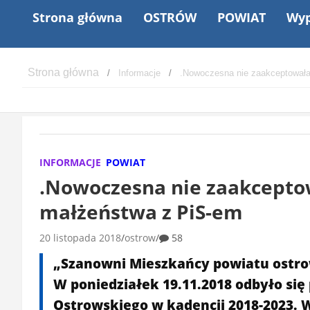
Strona główna
OSTRÓW
POWIAT
Wyp
Informacje
.Nowoczesna nie zaakceptował
INFORMACJE
POWIAT
.Nowoczesna nie zaakcept
małżeństwa z PiS-em
20 listopada 2018
ostrow
58
„Szanowni Mieszkańcy powiatu ostr
W poniedziałek 19.11.2018 odbyło się
Ostrowskiego w kadencji 2018-2023. Wo