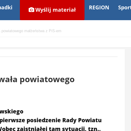
adki
REGION
Spor
Wyślij materiał
a powiatowego małżeństwa z PiS-em
owała powiatowego
owskiego
 pierwsze posiedzenie Rady Powiatu
bec zaistniałej tam sytuacji, tzn.,