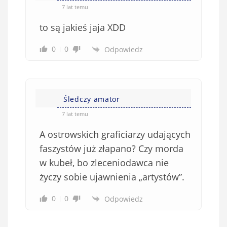
7 lat temu
to są jakieś jaja XDD
0
0
Odpowiedz
Śledczy amator
7 lat temu
A ostrowskich graficiarzy udających
faszystów już złapano? Czy morda
w kubeł, bo zleceniodawca nie
życzy sobie ujawnienia „artystów”.
0
0
Odpowiedz