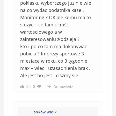
w
poklasku wyborczego juz nie wie
i
na co wydac podatnika kase .
ą
Monitoring ? OK ale komu ma to
z
sluzyc – co tam ukraść
k
wartosciowego a w
o
zainteresowaniu złodzieja ?
w
e
kto i po co tam ma dokonywac
)
pobicia ? Imprezy sportowe 3
miesiace w roku, co 3 tygodnie
max – wiec i uzasadnienia brak .
Ale jest bo jest . ciszmy sie
0
0
Odpowiedz
janków wielki