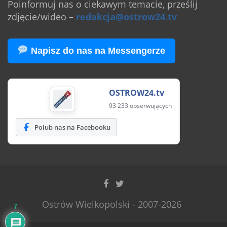
Poinformuj nas o ciekawym temacie, prześlij
zdjęcie/wideo
–
redakcja@ostrow24.tv
Napisz do nas na Messengerze
OSTROW24.tv
93 233 obserwujących
Polub nas na Facebooku
Ostrów Wielkopolski - 2007-2026
7