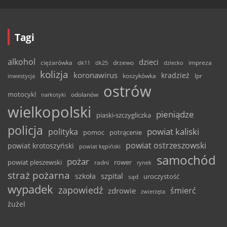
Tagi
alkohol
dzieci
ciężarówka
drzewo
dk11
dk25
dziecko
impreza
kolizja
koronawirus
kradzież
inwestycja
koszykówka
lpr
ostrów
motocykl
odolanów
narkotyki
wielkopolski
pieniądze
piaski-szczygliczka
policja
powiat kaliski
polityka
pomoc
potrącenie
powiat ostrzeszowski
powiat krotoszyński
powiat kępiński
samochód
pożar
powiat pleszewski
rower
radni
rynek
straż pożarna
szpital
szkoła
uroczystość
sąd
wypadek
zapowiedź
śmierć
zdrowie
zwierzęta
żużel