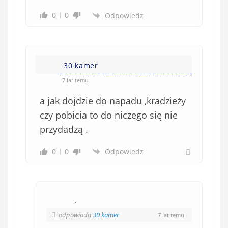
0
0
Odpowiedz
30 kamer
7 lat temu
a jak dojdzie do napadu ,kradzieży
czy pobicia to do niczego się nie
przydadzą .
0
0
Odpowiedz
.
odpowiada
30 kamer
7 lat temu