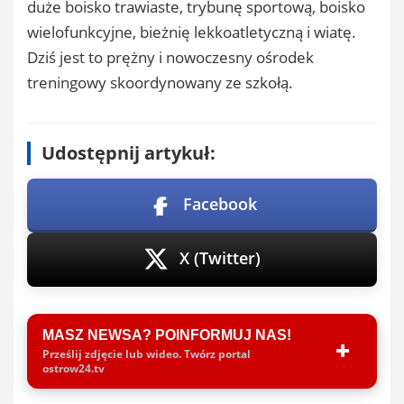
duże boisko trawiaste, trybunę sportową, boisko
wielofunkcyjne, bieżnię lekkoatletyczną i wiatę.
Dziś jest to prężny i nowoczesny ośrodek
treningowy skoordynowany ze szkołą.
Udostępnij artykuł:
Facebook
X (Twitter)
MASZ NEWSA? POINFORMUJ NAS!
Prześlij zdjęcie lub wideo. Twórz portal
ostrow24.tv