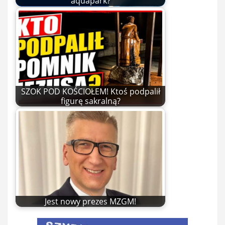
aquapark?
SZOK POD KOŚCIOŁEM! Ktoś podpalił
figurę sakralną?
Jest nowy prezes MZGM!