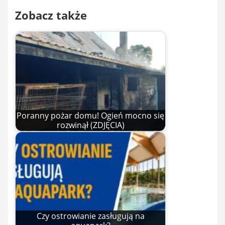
Zobacz także
Poranny pożar domu! Ogień mocno się
rozwinął (ZDJĘCIA)
Czy ostrowianie zasługują na