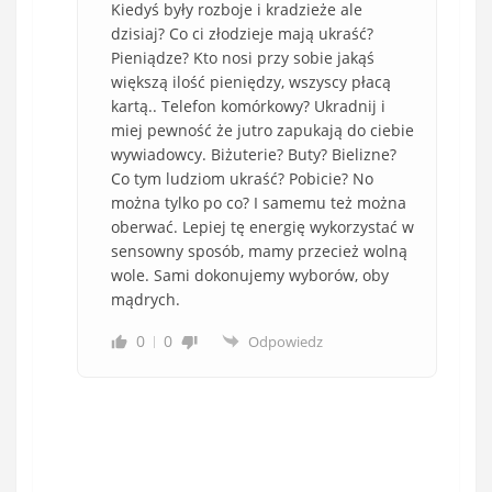
Kiedyś były rozboje i kradzieże ale
dzisiaj? Co ci złodzieje mają ukraść?
Pieniądze? Kto nosi przy sobie jakąś
większą ilość pieniędzy, wszyscy płacą
kartą.. Telefon komórkowy? Ukradnij i
miej pewność że jutro zapukają do ciebie
wywiadowcy. Biżuterie? Buty? Bielizne?
Co tym ludziom ukraść? Pobicie? No
można tylko po co? I samemu też można
oberwać. Lepiej tę energię wykorzystać w
sensowny sposób, mamy przecież wolną
wole. Sami dokonujemy wyborów, oby
mądrych.
0
0
Odpowiedz