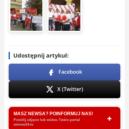
Udostępnij artykuł:
Facebook
X (Twitter)
MASZ NEWSA? POINFORMUJ NAS!
Prześlij zdjęcie lub wideo. Twórz portal
ostrow24.tv