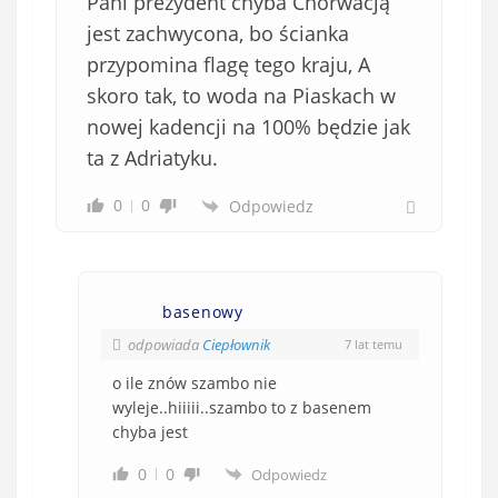
Pani prezydent chyba Chorwacją
jest zachwycona, bo ścianka
przypomina flagę tego kraju, A
skoro tak, to woda na Piaskach w
nowej kadencji na 100% będzie jak
ta z Adriatyku.
0
0
Odpowiedz
basenowy
odpowiada
Ciepłownik
7 lat temu
o ile znów szambo nie
wyleje..hiiiii..szambo to z basenem
chyba jest
0
0
Odpowiedz