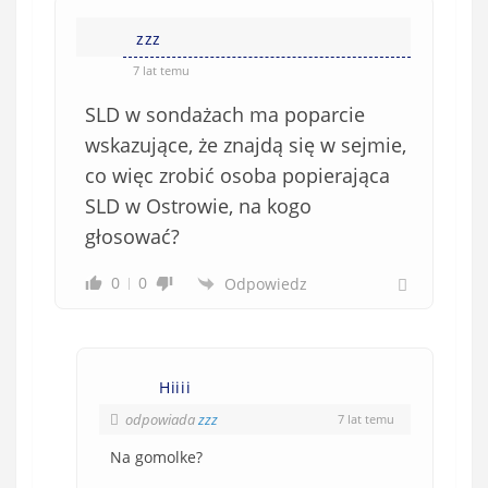
i
i
e
zzz
ę
o
*
7 lat temu
b
SLD w sondażach ma poparcie
o
w
wskazujące, że znajdą się w sejmie,
i
co więc zrobić osoba popierająca
ą
SLD w Ostrowie, na kogo
z
głosować?
k
o
0
0
Odpowiedz
w
e
)
Hiiii
odpowiada
zzz
7 lat temu
Na gomolke?