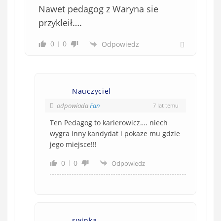
Nawet pedagog z Waryna sie
przykleił….
0
0
Odpowiedz
Nauczyciel
odpowiada
Fan
7 lat temu
Ten Pedagog to karierowicz…. niech
wygra inny kandydat i pokaze mu gdzie
jego miejsce!!!
0
0
Odpowiedz
swinka