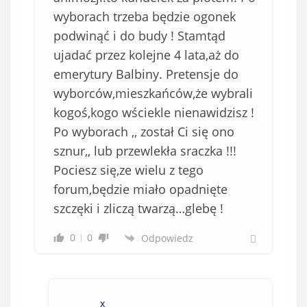
wyborach trzeba będzie ogonek
podwinąć i do budy ! Stamtąd
ujadać przez kolejne 4 lata,aż do
emerytury Balbiny. Pretensje do
wyborców,mieszkańców,że wybrali
kogoś,kogo wściekle nienawidzisz !
Po wyborach ,, został Ci się ono
sznur,, lub przewlekła sraczka !!!
Pociesz się,ze wielu z tego
forum,będzie miało opadnięte
szczęki i zliczą twarzą…glebę !
0
0
Odpowiedz
x