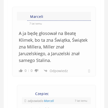
Marceli
7 lat temu
A ja będę głosował na Beatę
Klimek, bo ta zna Świątka, Świątek
zna Millera, Miller znał
Jaruzelskiego, a Jaruzelski znał
samego Stalina.
0
0
Odpowiedz
Czepiec
odpowiada
Marceli
7 lat temu