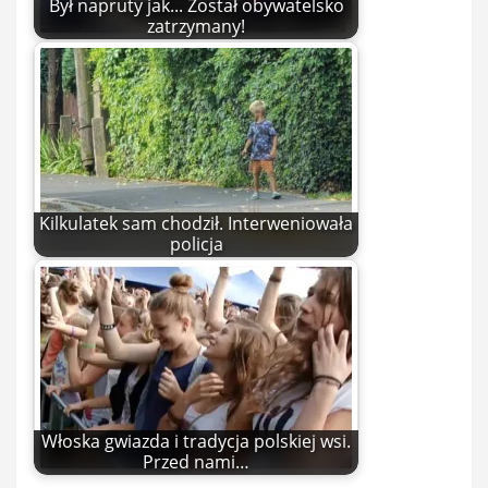
Był napruty jak... Został obywatelsko
zatrzymany!
Kilkulatek sam chodził. Interweniowała
policja
Włoska gwiazda i tradycja polskiej wsi.
Przed nami…