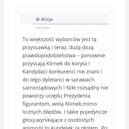
@ Alicja
7 lat temu
To większość wyborców jest tą
przyssawką i teraz. dużą dozą
prawdopodobieństwa – ponownie
przyssają Klimek do koryta !
Kandydaci konkurenci nie znani i
do tego dyletanci w sprawach
samorządowych ! Nikt rozsądny nie
powierzy urzędu Prezydenta
figurantom, wolą Klimek,mimo
licznych błędów. I takie pojedyncze
głosy,wynikające z osobistych
animozji.to kundelek za płotem. Po