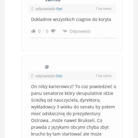
odpowiada
Fan
7 lat temu
Dokladnie wszystkich ciagnie do koryta
0
0
Odpowiedz
@
odpowiada
Fan
7 lat temu
On niby karierowicz? To coz powiedzieć o
panu senatorze który skrupulatnie idzie
ścieżką od nauczyciela, dyrektora,
wykładowcy 3 wieku do senatu by potem
mieć odskocznię do prezydentury
Ostrowa…może nawet Brukseli. Co
prawda z językami obcymi chyba zbyt
krucho by tam startować ale może