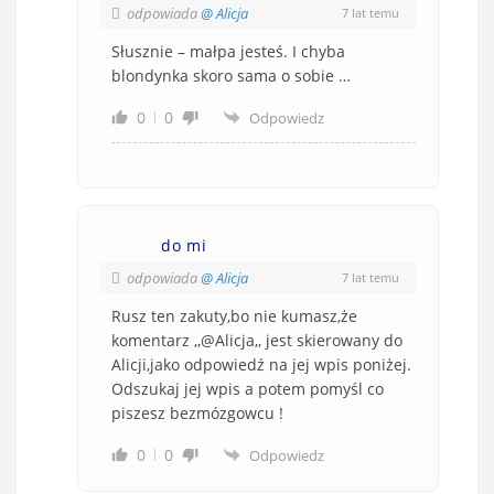
odpowiada
@ Alicja
7 lat temu
Słusznie – małpa jesteś. I chyba
blondynka skoro sama o sobie …
0
0
Odpowiedz
do mi
odpowiada
@ Alicja
7 lat temu
Rusz ten zakuty,bo nie kumasz,że
komentarz ,,@Alicja,, jest skierowany do
Alicji,jako odpowiedź na jej wpis poniżej.
Odszukaj jej wpis a potem pomyśl co
piszesz bezmózgowcu !
0
0
Odpowiedz