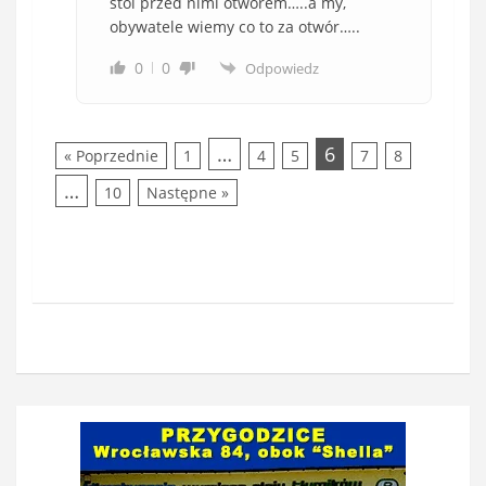
stoi przed nimi otworem…..a my,
obywatele wiemy co to za otwór…..
0
0
Odpowiedz
…
6
« Poprzednie
1
4
5
7
8
…
10
Następne »