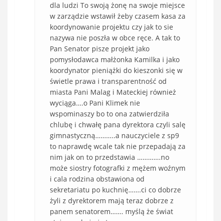
dla ludzi To swoją żonę na swoje miejsce
w zarządzie wstawił żeby czasem kasa za
koordynowanie projektu czy jak to sie
nazywa nie poszła w obce ręce. A tak to
Pan Senator pisze projekt jako
pomysłodawca małżonka Kamilka i jako
koordynator pieniążki do kieszonki się w
świetle prawa i transparentność od
miasta Pani Malag i Mateckiej również
wyciąga….o Pani Klimek nie
wspominaszy bo to ona zatwierdziła
chlubę i chwałę pana dyrektora czyli salę
gimnastyczną………..a nauczyciele z sp9
to naprawdę wcale tak nie przepadają za
nim jak on to przedstawia ………….no
może siostry fotografki z mężem woźnym
i cala rodzina obstawiona od
sekretariatu po kuchnię…….ci co dobrze
żyli z dyrektorem mają teraz dobrze z
panem senatorem……. myślą że świat