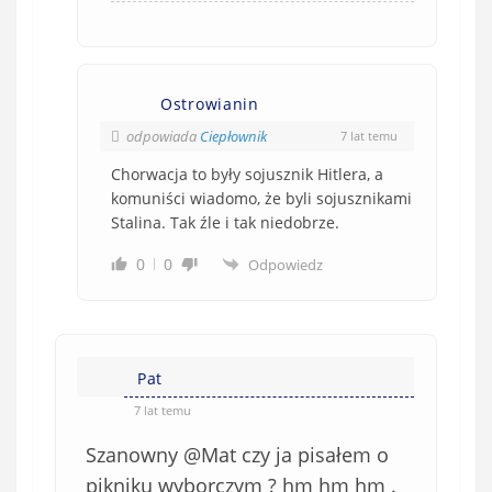
Ostrowianin
odpowiada
Ciepłownik
7 lat temu
Chorwacja to były sojusznik Hitlera, a
komuniści wiadomo, że byli sojusznikami
Stalina. Tak źle i tak niedobrze.
0
0
Odpowiedz
Pat
7 lat temu
Szanowny @Mat czy ja pisałem o
pikniku wyborczym ? hm hm hm .