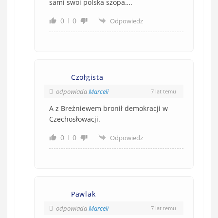
sami swoi polska szopa….
0
0
Odpowiedz
Czołgista
odpowiada
Marceli
7 lat temu
A z Breżniewem bronił demokracji w
Czechosłowacji.
0
0
Odpowiedz
Pawlak
odpowiada
Marceli
7 lat temu