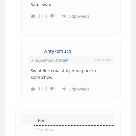
Sami swoi
0
0
Odpowiedz
Antykomuch
odpowiada
Marceli
7 lat temu
Swiatek za nia stoi jedna paczka
komuchow
0
0
Odpowiedz
Fan
7 lat temu