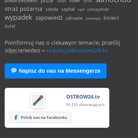
pożar
powiat pleszewski
rower
radni
rynek
straż pożarna
szpital
szkoła
uroczystość
sąd
wypadek
zapowiedź
śmierć
zdrowie
zwierzęta
żużel
Poinformuj nas o ciekawym temacie, prześlij
zdjęcie/wideo
–
redakcja@ostrow24.tv
Napisz do nas na Messengerze
OSTROW24.tv
93 233 obserwujących
Polub nas na Facebooku