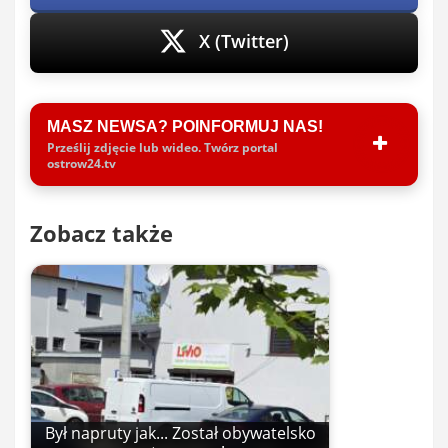
X (Twitter)
MASZ NEWSA? POINFORMUJ NAS!
Prześlij zdjęcie lub wideo. Twórz portal
ostrow24.tv
Zobacz także
Był napruty jak... Został obywatelsko