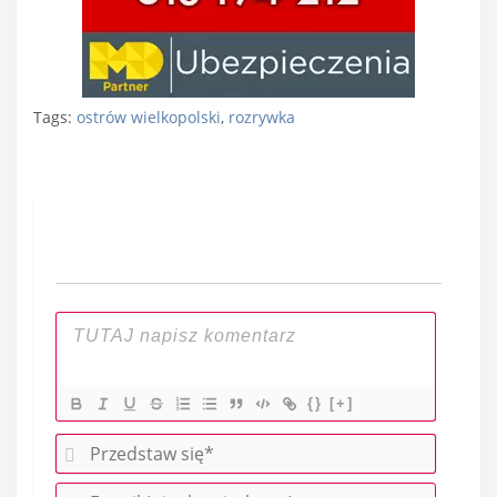
Tags:
ostrów wielkopolski
,
rozrywka
Nawigacja
wpisu
{}
[+]
P
r
E