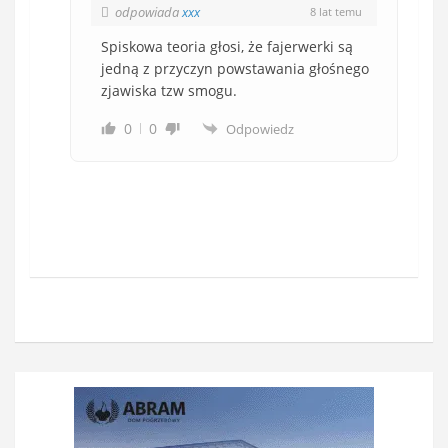
odpowiada
xxx
8 lat temu
Spiskowa teoria głosi, że fajerwerki są
jedną z przyczyn powstawania głośnego
zjawiska tzw smogu.
0
0
Odpowiedz