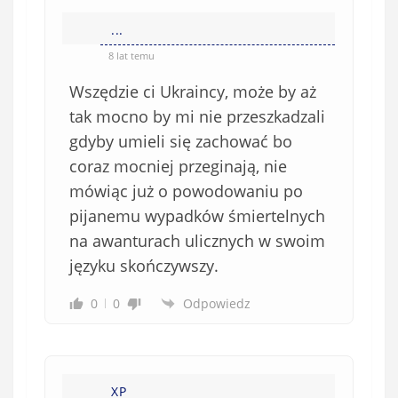
w
e
...
)
8 lat temu
Wszędzie ci Ukraincy, może by aż
tak mocno by mi nie przeszkadzali
gdyby umieli się zachować bo
coraz mocniej przeginają, nie
mówiąc już o powodowaniu po
pijanemu wypadków śmiertelnych
na awanturach ulicznych w swoim
języku skończywszy.
0
0
Odpowiedz
XP