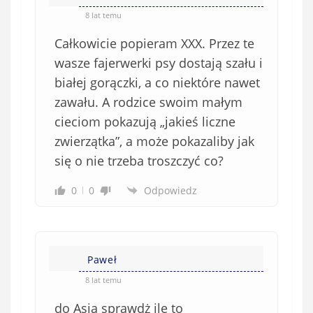
8 lat temu
Całkowicie popieram XXX. Przez te
wasze fajerwerki psy dostają szału i
białej gorączki, a co niektóre nawet
zawału. A rodzice swoim małym
cieciom pokazują „jakieś liczne
zwierzątka”, a może pokazaliby jak
się o nie trzeba troszczyć co?
0
0
Odpowiedz
Paweł
8 lat temu
do Asia sprawdż ile to