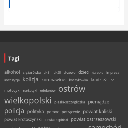
Tagi
alkohol
dzieci
ciężarówka
drzewo
dk11
dk25
dziecko
impreza
kolizja
koronawirus
kradzież
inwestycja
koszykówka
lpr
ostrów
motocykl
odolanów
narkotyki
wielkopolski
pieniądze
piaski-szczygliczka
policja
powiat kaliski
polityka
pomoc
potrącenie
powiat ostrzeszowski
powiat krotoszyński
powiat kępiński
samochód