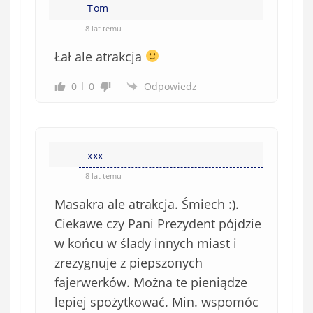
Tom
8 lat temu
Łał ale atrakcja
0
0
Odpowiedz
xxx
8 lat temu
Masakra ale atrakcja. Śmiech :).
Ciekawe czy Pani Prezydent pójdzie
w końcu w ślady innych miast i
zrezygnuje z piepszonych
fajerwerków. Można te pieniądze
lepiej spożytkować. Min. wspomóc