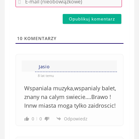
z
-
e
m
d
a
s
i
t
l
a
10
KOMENTARZY
(
w
n
s
i
i
e
Jasio
ę
o
*
8 lat temu
b
Wspaniala muzyka,wspanialy balet,
o
w
znany na calym swiecie….Brawo !
i
Innw miasta moga tylko zaidroscic!
ą
z
0
0
Odpowiedz
k
o