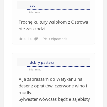
ccc
8 lat temu
Trochę kultury wsiokom z Ostrowa
nie zaszkodzi.
0
0
Odpowiedz
dobry pasterz
8 lat temu
A ja zapraszam do Watykanu na
deser z opłatków, czerwone wino i
modły.
Sylwester wówczas będzie zajebisty