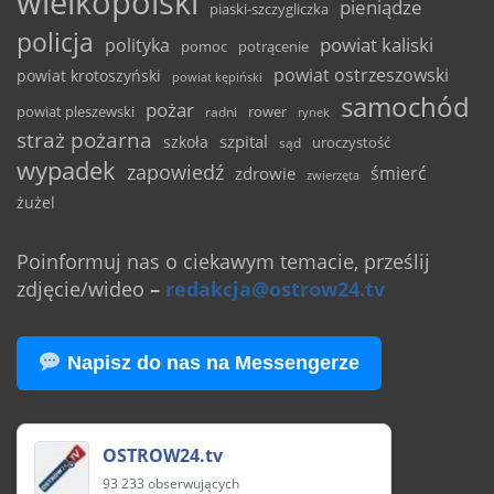
wielkopolski
pieniądze
piaski-szczygliczka
policja
powiat kaliski
polityka
pomoc
potrącenie
powiat ostrzeszowski
powiat krotoszyński
powiat kępiński
samochód
pożar
powiat pleszewski
rower
radni
rynek
straż pożarna
szpital
szkoła
uroczystość
sąd
wypadek
zapowiedź
śmierć
zdrowie
zwierzęta
żużel
Poinformuj nas o ciekawym temacie, prześlij
zdjęcie/wideo
–
redakcja@ostrow24.tv
Napisz do nas na Messengerze
OSTROW24.tv
93 233 obserwujących