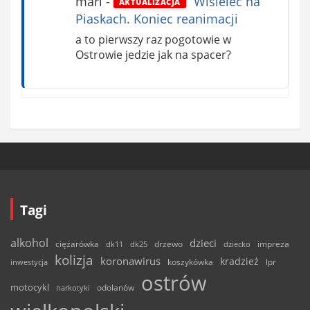
mari
-
Wisielec na
AKTUALIZACJA
Piaskach. Koniec reanimacji
a to pierwszy raz pogotowie w
Ostrowie jedzie jak na spacer?
Tagi
alkohol
dzieci
ciężarówka
drzewo
dk11
dk25
dziecko
impreza
kolizja
koronawirus
kradzież
inwestycja
koszykówka
lpr
ostrów
motocykl
odolanów
narkotyki