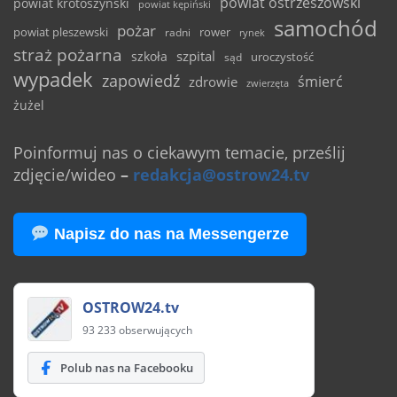
powiat ostrzeszowski
powiat krotoszyński
powiat kępiński
samochód
pożar
powiat pleszewski
rower
radni
rynek
straż pożarna
szpital
szkoła
uroczystość
sąd
wypadek
zapowiedź
śmierć
zdrowie
zwierzęta
żużel
Poinformuj nas o ciekawym temacie, prześlij
zdjęcie/wideo
–
redakcja@ostrow24.tv
Napisz do nas na Messengerze
OSTROW24.tv
93 233 obserwujących
Polub nas na Facebooku