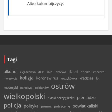
Albo kolumbijczycy.
Tagi
alkohol
dzieci
ciężarówka
drzewo
dk11
dk25
dziecko
impreza
kolizja
koronawirus
kradzież
inwestycja
koszykówka
lpr
ostrów
motocykl
odolanów
narkotyki
wielkopolski
pieniądze
piaski-szczygliczka
policja
powiat kaliski
polityka
pomoc
potrącenie