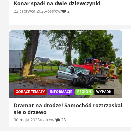
Konar spadł na dwie dziewczynki
22 czerwca 2025
ostrow
2
GORĄCE TEMATY
INFORMACJE
REGION
WYPADKI
Dramat na drodze! Samochód roztrzaskał
się o drzewo
30 maja 2025
ostrow
23