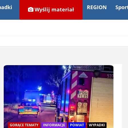
adki
REGION
Spor
Wyślij materiał
GORĄCE TEMATY
INFORMACJE
POWIAT
WYPADKI