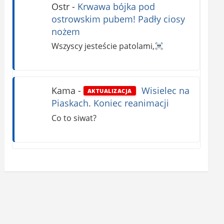
Ostr
-
Krwawa bójka pod
ostrowskim pubem! Padły ciosy
nożem
Wszyscy jesteście patolami,
Kama
-
Wisielec na
AKTUALIZACJA
Piaskach. Koniec reanimacji
Co to siwat?