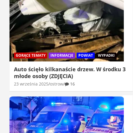
GORĄCE TEMATY
INFORMACJE
POWIAT
WYPADKI
Auto ścięło kilkanaście drzew. W środku 3
młode osoby (ZDJĘCIA)
23 września 2025
ostrow
16