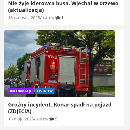
Nie żyje kierowca busa. Wjechał w drzewo
(aktualizacja)
16 czerwca 2025
ostrow
1
INFORMACJE
OSTRÓW
Groźny incydent. Konar spadł na pojazd
(ZDJĘCIA)
16 maja 2025
ostrow
5