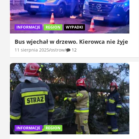
INFORMACJE
REGION
WYPADKI
Bus wjechał w drzewo. Kierowca nie żyje
11 sierpnia 2025
ostrow
12
INFORMACJE
REGION