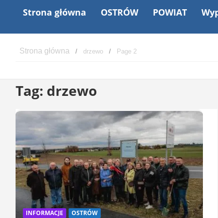
Strona główna
OSTRÓW
POWIAT
Wyp
drzewo
Page 2
Tag:
drzewo
INFORMACJE
OSTRÓW