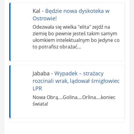
Kal
-
Będzie nowa dyskoteka w
Ostrowie!
Odezwała się wielka "elita" zejdź na
ziemię bo pewnie jesteś takim samym
ułomkiem intelektualnym bo jedyne co
to potrafisz obrażać…
Jababa
-
Wypadek – strażacy
rozcinali wrak, lądował śmigłowiec
LPR
Nowa Obrą....Golina....Orlina....koniec
świata!