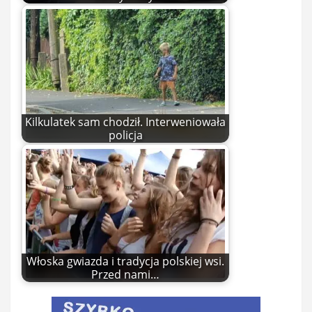
Kilkulatek sam chodził. Interweniowała
policja
Włoska gwiazda i tradycja polskiej wsi.
Przed nami…