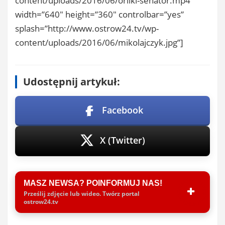
content/uploads/2016/06/orliki-senator.mp4″
width=”640″ height=”360″ controlbar=”yes”
splash=”http://www.ostrow24.tv/wp-
content/uploads/2016/06/mikolajczyk.jpg”]
Udostępnij artykuł:
Facebook
X (Twitter)
MASZ NEWSA? POINFORMUJ NAS!
Prześlij zdjęcie lub wideo. Twórz portal
ostrow24.tv