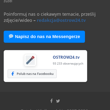
żużel
Poinformuj nas o ciekawym temacie, prześlij
zdjęcie/wideo
–
redakcja@ostrow24.tv
Napisz do nas na Messengerze
OSTROW24.tv
93 233 obserwujących
Polub nas na Facebooku