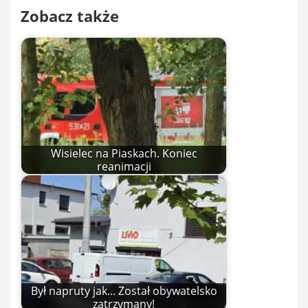
Zobacz także
Wisielec na Piaskach. Koniec
reanimacji
Był napruty jak... Został obywatelsko
zatrzymany!