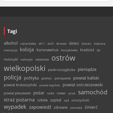
Tagi
alkohol
dzieci
ciężarówka
drzewo
dk11
dk25
dziecko
impreza
kolizja
koronawirus
kradzież
inwestycja
koszykówka
lpr
ostrów
motocykl
odolanów
narkotyki
wielkopolski
pieniądze
piaski-szczygliczka
policja
powiat kaliski
polityka
pomoc
potrącenie
powiat ostrzeszowski
powiat krotoszyński
powiat kępiński
samochód
pożar
powiat pleszewski
rower
radni
rynek
straż pożarna
szpital
szkoła
uroczystość
sąd
wypadek
zapowiedź
śmierć
zdrowie
zwierzęta