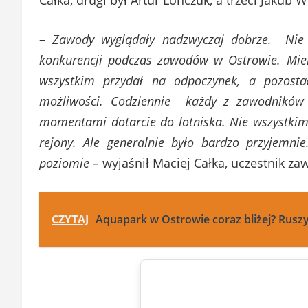
–
Zawody wyglądały nadzwyczaj dobrze. Nie 
konkurencji podczas zawodów w Ostrowie. Mieli
wszystkim przydał na odpoczynek, a pozost
możliwości.
Codziennie każdy z zawodników ś
momentami dotarcie do lotniska. Nie wszystkim s
rejony. Ale generalnie było bardzo przyjem
poziomie –
wyjaśnił Maciej Całka, uczestnik z
CZYTAJ
Aquapark w Ostrowie coraz bliżej? Rusz