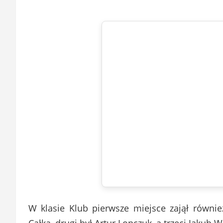
W klasie Klub pierwsze miejsce zajął równi
Całka, drugi był Artur Lonczuk, a trzeci Jakub W