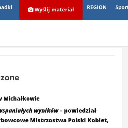
adki
REGION
Spor
Wyślij materiał
czone
w Michałkowie
wspaniałych wyników –
powiedział
ybowcowe Mistrzostwa Polski Kobiet,