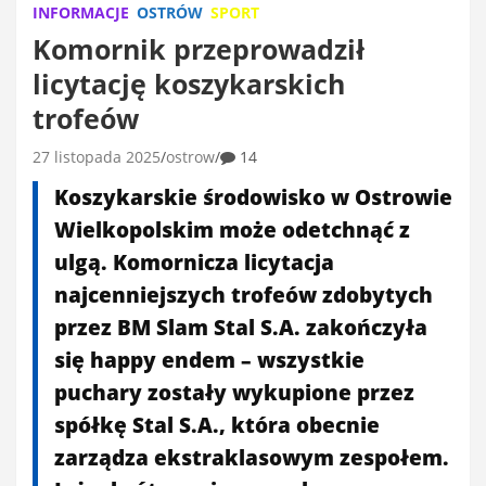
INFORMACJE
OSTRÓW
SPORT
Komornik przeprowadził
licytację koszykarskich
trofeów
27 listopada 2025
ostrow
14
Koszykarskie środowisko w Ostrowie
Wielkopolskim może odetchnąć z
ulgą. Komornicza licytacja
najcenniejszych trofeów zdobytych
przez BM Slam Stal S.A. zakończyła
się happy endem – wszystkie
puchary zostały wykupione przez
spółkę Stal S.A., która obecnie
zarządza ekstraklasowym zespołem.