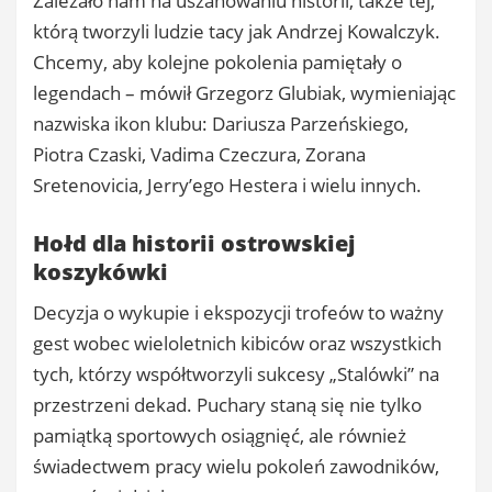
Zależało nam na uszanowaniu historii, także tej,
którą tworzyli ludzie tacy jak Andrzej Kowalczyk.
Chcemy, aby kolejne pokolenia pamiętały o
legendach – mówił Grzegorz Glubiak, wymieniając
nazwiska ikon klubu: Dariusza Parzeńskiego,
Piotra Czaski, Vadima Czeczura, Zorana
Sretenovicia, Jerry’ego Hestera i wielu innych.
Hołd dla historii ostrowskiej
koszykówki
Decyzja o wykupie i ekspozycji trofeów to ważny
gest wobec wieloletnich kibiców oraz wszystkich
tych, którzy współtworzyli sukcesy „Stalówki” na
przestrzeni dekad. Puchary staną się nie tylko
pamiątką sportowych osiągnięć, ale również
świadectwem pracy wielu pokoleń zawodników,