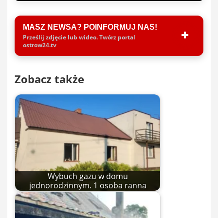
MASZ NEWSA? POINFORMUJ NAS!
Prześlij zdjęcie lub wideo. Twórz portal
ostrow24.tv
Zobacz także
Wybuch gazu w domu
jednorodzinnym. 1 osoba ranna