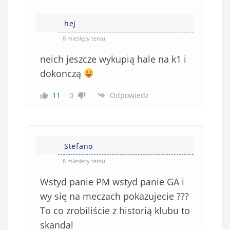
s
i
i
e
hej
ę
o
*
8 miesięcy temu
b
neich jeszcze wykupią hale na k1 i
o
w
dokonczą
i
11
0
Odpowiedz
ą
z
k
o
w
Stefano
e
8 miesięcy temu
)
Wstyd panie PM wstyd panie GA i
wy się na meczach pokazujecie ???
To co zrobiliście z historią klubu to
skandal