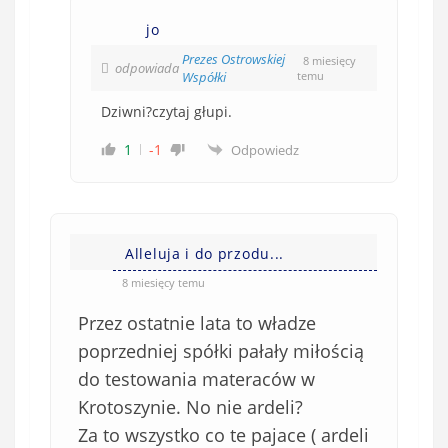
jo
Prezes Ostrowskiej
8 miesięcy
odpowiada
Współki
temu
Dziwni?czytaj głupi.
1
-1
Odpowiedz
Alleluja i do przodu...
8 miesięcy temu
Przez ostatnie lata to władze
poprzedniej spółki pałały miłością
do testowania materaców w
Krotoszynie. No nie ardeli?
Za to wszystko co te pajace ( ardeli