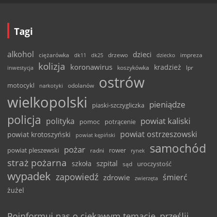
Tagi
alkohol
dzieci
ciężarówka
drzewo
dk11
dk25
dziecko
impreza
kolizja
koronawirus
kradzież
inwestycja
koszykówka
lpr
ostrów
motocykl
odolanów
narkotyki
wielkopolski
pieniądze
piaski-szczygliczka
policja
powiat kaliski
polityka
pomoc
potrącenie
powiat ostrzeszowski
powiat krotoszyński
powiat kępiński
samochód
pożar
powiat pleszewski
rower
radni
rynek
straż pożarna
szpital
szkoła
uroczystość
sąd
wypadek
zapowiedź
śmierć
zdrowie
zwierzęta
żużel
Poinformuj nas o ciekawym temacie, prześlij