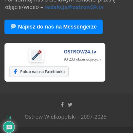
zdjęcie/wideo
–
redakcja@ostrow24.tv
Napisz do nas na Messengerze
OSTROW24.tv
93 233 obserwujących
Polub nas na Facebooku
Ostrów Wielkopolski - 2007-2026
14