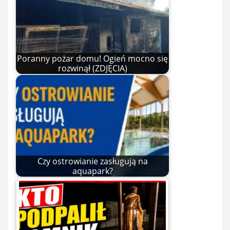
Poranny pożar domu! Ogień mocno się
rozwinął (ZDJĘCIA)
Czy ostrowianie zasługują na
aquapark?