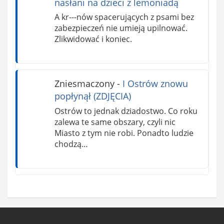
nasłani na dzieci z lemoniadą
A kr---nów spacerujących z psami bez
zabezpieczeń nie umieją upilnować.
Zlikwidować i koniec.
Zniesmaczony
-
I Ostrów znowu
popłynął (ZDJĘCIA)
Ostrów to jednak dziadostwo. Co roku
zalewa te same obszary, czyli nic
Miasto z tym nie robi. Ponadto ludzie
chodzą…