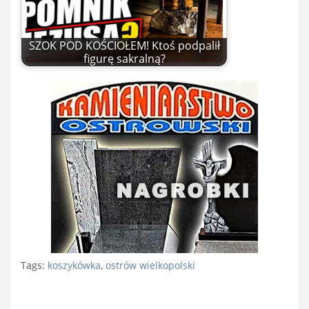
SZOK POD KOŚCIOŁEM! Ktoś podpalił
figurę sakralną?
Tags:
koszykówka
,
ostrów wielkopolski
Nawigacja