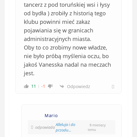
tancerz z pod toruńskiej wsi i łysy
od bydła ) zrobiły z historią tego
klubu powinni mieć zakaz
pojawiania się w granicach
administracyjnych miasta.
Oby to co zrobimy nowe władze,
nie było próbą myślenia oczu, bo
jakoś Vanesska nadal na meczach
jest.
11
-1
Odpowiedz
Mario
Alleluja i do
8 miesięcy
odpowiada
przodu...
temu