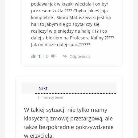
podawał jak w krzaki wleciała i on był
prezesem żużla ???? Chyba jakieś jaja
kompletne . Skoro Matuszewski jest na
hali to jabym się go spytał czy się
rozliczył w pieniędzy na halę K1? I co
dalej z blokiem na Profesora Kaliny ?????
Jak on może dalej spać,??????
1
0
Odpowiedz
Nikt
8 miesięcy temu
W takiej sytuacji nie tylko mamy
klasyczną zmowę przetargową, ale
także bezpośrednie pokrzywdzenie
wierzyciela.