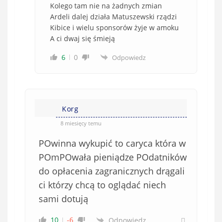
Kolego tam nie na żadnych zmian
Ardeli dalej działa Matuszewski rządzi
Kibice i wielu sponsorów żyje w amoku
A ci dwaj się śmieją
6
0
Odpowiedz
Korg
8 miesięcy temu
POwinna wykupić to caryca która w
POmPOwała pieniądze POdatników
do opłacenia zagranicznych drągali
ci którzy chcą to oglądać niech
sami dotują
10
-6
Odpowiedz