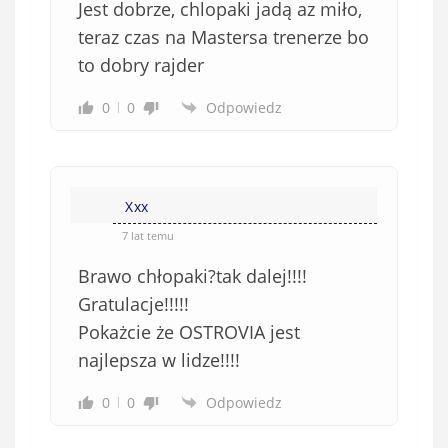
Jest dobrze, chlopaki jadą az miło,
teraz czas na Mastersa trenerze bo
to dobry rajder
0
0
Odpowiedz
Xxx
7 lat temu
Brawo chłopaki?tak dalej!!!!
Gratulacje!!!!!
Pokażcie że OSTROVIA jest
najlepsza w lidze!!!!
0
0
Odpowiedz