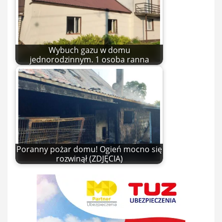
Wybuch gazu w domu
jednorodzinnym. 1 osoba ranna
Poranny pożar domu! Ogień mocno się
rozwinął (ZDJĘCIA)