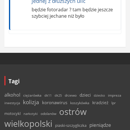
jednej z dłuższych ulic
będzie fotoradar ? tam będzie jeszcze
szybciej jechane niż było
Tagi
alkohol
dzieci
ciężarówka
drzewo
dk11
dk25
dziecko
impreza
kolizja
koronawirus
kradzież
inwestycja
koszykówka
lpr
ostrów
motocykl
odolanów
narkotyki
wielkopolski
pieniądze
piaski-szczygliczka