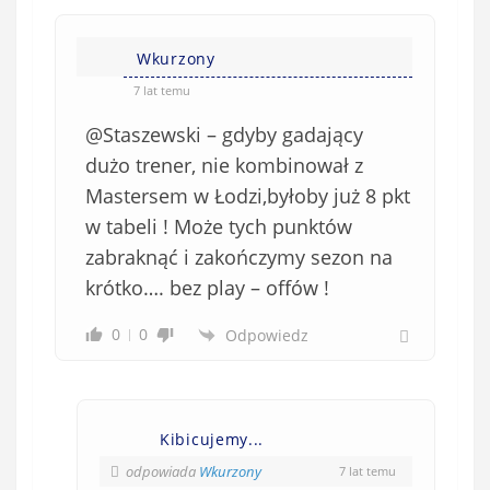
Wkurzony
7 lat temu
@Staszewski – gdyby gadający
dużo trener, nie kombinował z
Mastersem w Łodzi,byłoby już 8 pkt
w tabeli ! Może tych punktów
zabraknąć i zakończymy sezon na
krótko…. bez play – offów !
0
0
Odpowiedz
Kibicujemy...
odpowiada
Wkurzony
7 lat temu