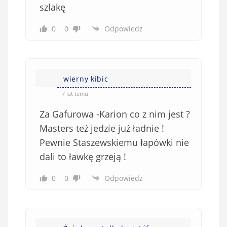
szlakę
k
o
0
0
Odpowiedz
w
e
)
wierny kibic
7 lat temu
Za Gafurowa -Karion co z nim jest ?
Masters też jedzie już ładnie !
Pewnie Staszewskiemu łapówki nie
dali to ławkę grzeją !
0
0
Odpowiedz