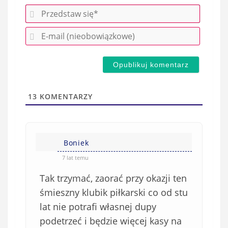
P
r
E
z
-
e
m
d
a
s
i
t
l
a
13
KOMENTARZY
(
w
n
s
i
i
e
Boniek
ę
o
*
7 lat temu
b
Tak trzymać, zaorać przy okazji ten
o
w
śmieszny klubik piłkarski co od stu
i
lat nie potrafi własnej dupy
ą
podetrzeć i będzie więcej kasy na
z