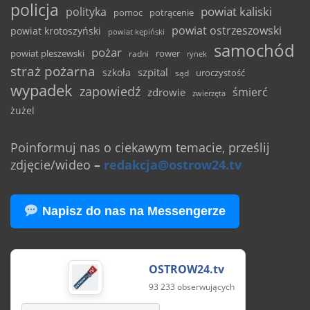
policja
powiat kaliski
polityka
pomoc
potrącenie
powiat ostrzeszowski
powiat krotoszyński
powiat kępiński
samochód
pożar
powiat pleszewski
rower
radni
rynek
straż pożarna
szpital
szkoła
uroczystość
sąd
wypadek
zapowiedź
śmierć
zdrowie
zwierzęta
żużel
Poinformuj nas o ciekawym temacie, prześlij
zdjęcie/wideo
–
redakcja@ostrow24.tv
Napisz do nas na Messengerze
OSTROW24.tv
93 233 obserwujących