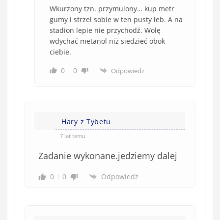
Wkurzony tzn. przymulony… kup metr
gumy i strzel sobie w ten pusty łeb. A na
stadion lepie nie przychodź. Wolę
wdychać metanol niż siedzieć obok
ciebie.
0
0
Odpowiedz
Hary z Tybetu
7 lat temu
Zadanie wykonane.jedziemy dalej
0
0
Odpowiedz