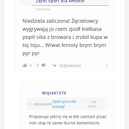
Żężel sport dla kmiotóf
7 lat temu
Niedziela zaliczona! Żęrzelowcy
wygrywają jo rzem zjodł kiełbasa
popił sika z browara i zrobił kupa w
toj toju… Wiwat kmioty brym brym
pyr pyr
0
0
Odpowiedz
Wojtek1974
Żężel sport dla
7 lat
odpowiada
kmiotóf
temu
Proponuje jebnij się w łeb zamiast pisać
non stop te same durne komentarze.