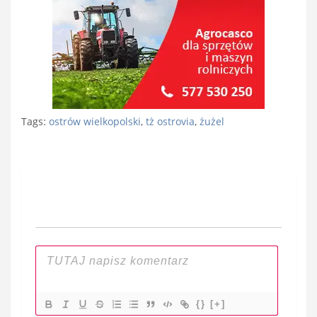
Tags:
ostrów wielkopolski
,
tż ostrovia
,
żużel
Nawigacja
wpisu
{}
[+]