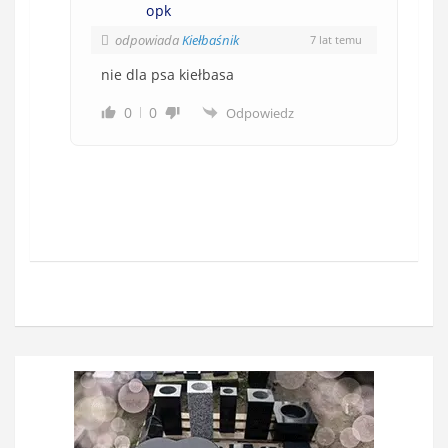
opk
odpowiada
Kiełbaśnik
7 lat temu
nie dla psa kiełbasa
0
0
Odpowiedz