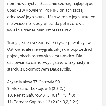
nominowanych. – Sasza nie czuł się najlepiej po
upadku w Równem. Po kilku dniach zaczął
odczuwać jego skutki. Martwi mnie jego uraz, bo
nie wiadomo, kiedy wróci do pełni zdrowia –
wyjaśnia trener Mariusz Staszewski.
Tradycji stało się zadość. Łotysze powalczyli w
Ostrowie, ale nie wygrali, tak jak w poprzednich
pojedynkach ostrowsko – łotewskich. Dla
ostrowian to ósme zwycięstwo w trzynastym
starciu z Lokomotivem Daugavpils.
Arged Malesa TŻ Ostrovia 50
9. Aleksandr Łoktajew 6 (2,2,2,-)
10. Renat Gafurow 3+3 (0,1*,1*,1*,0)
11. Tomasz Gapiński 12+2 (2*,3,2,3,2*)