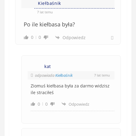
Kiełbaśnik
7 lat temu
Po ile kiełbasa była?
0
0
Odpowiedz
kat
odpowiada
Kiełbaśnik
7 lat temu
Ziomuś kiełbasa była za darmo widzisz
ile straciłeś
0
0
Odpowiedz