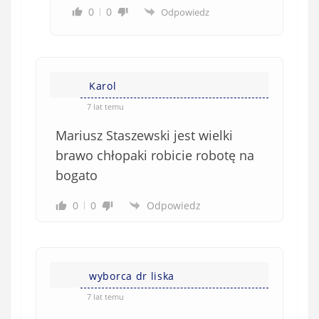
0
0
Odpowiedz
Karol
7 lat temu
Mariusz Staszewski jest wielki
brawo chłopaki robicie robotę na
bogato
0
0
Odpowiedz
wyborca dr liska
7 lat temu