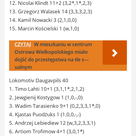
12. Nicolai Klindt 11+2 (3,2*,1*,2,3)
13. Grzegorz Walasek 14 (3,3,3,2,3)
14. Kamil Nowacki 3 (2,1,0,0)
15. Marcin Kościelski 1 (w,1,0)
CZYTAJ
W mieszkaniu w centrum
Ostrowa Wielkopolskiego miało
dojść do przestępstwa na tle s---
ualnym
Lokomotiv Daugavpils 40
1. Timo Lahti 10+1 (3,1,1*,2,1,2)
2. Jewgienij Kostygow 1 (1,0,-,0)
3. Wadim Tarasienko 9+1 (0,2,3,3,1*,0)
4. Kjastas Puodżuks 1 (1,0,0,-,-)
5. Andrzej Lebiediew 12 (w,3,2,3,3,1)
6. Artiom Trofimow 4+1 (3,0,1*)