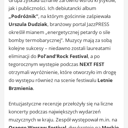
Grupa zyskała uznanie zarówno wśród krytyków,
jak i publiczności. Ich debiutancki album
„Podróżnik”
, na którym gościnnie zaśpiewała
Urszula Dudziak
, branżowy portal JazzPRESS
określił mianem „energetycznej petardy o sile
bomby termobarycznej”. Muzycy mają za sobą
kolejne sukcesy – niedawno zostali laureatami
eliminacji do
Pol’and’Rock Festival
, a po
tegorocznym występie podczas
NEXT FEST
otrzymali wyróżnienie, które otworzyło im drogę
do występu również na scenie festiwalu
Letnie
Brzmienia
.
Entuzjastyczne recenzje przełożyły się na liczne
koncerty podczas największych wydarzeń
muzycznych w kraju. Zespół występował m.in. na
Orange Warsaw Festival
, dwukrotnie na
Męskie