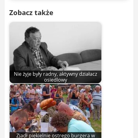
Zobacz także
Nie żyje były radny, aktywny działacz
osiedlowy
Zjadł piekielnie ostrego burgera w