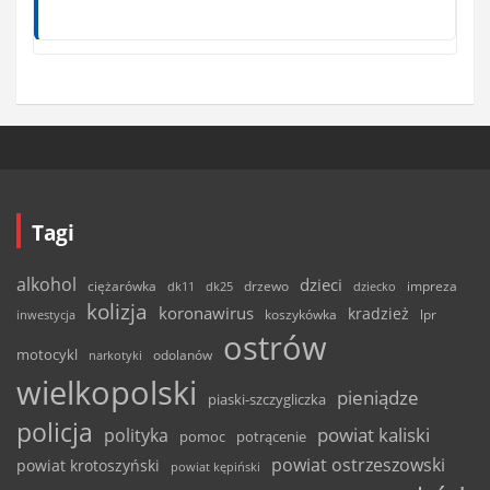
Tagi
alkohol
dzieci
ciężarówka
drzewo
dk11
dk25
dziecko
impreza
kolizja
koronawirus
kradzież
inwestycja
koszykówka
lpr
ostrów
motocykl
odolanów
narkotyki
wielkopolski
pieniądze
piaski-szczygliczka
policja
powiat kaliski
polityka
pomoc
potrącenie
powiat ostrzeszowski
powiat krotoszyński
powiat kępiński