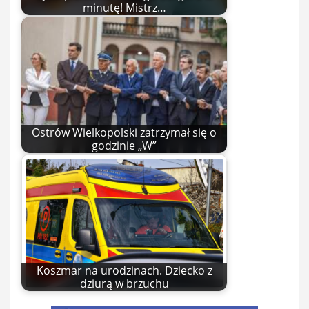
minutę! Mistrz…
Ostrów Wielkopolski zatrzymał się o
godzinie „W”
Koszmar na urodzinach. Dziecko z
dziurą w brzuchu