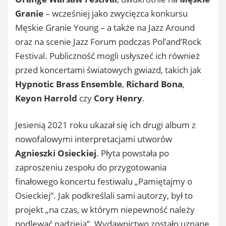
Granie
– wcześniej jako zwycięzca konkursu
Męskie Granie Young – a także na Jazz Around
oraz na scenie Jazz Forum podczas Pol’and’Rock
Festival. Publiczność mogli usłyszeć ich również
przed koncertami światowych gwiazd, takich jak
Hypnotic Brass Ensemble
,
Richard Bona
,
Keyon Harrold
czy
Cory Henry
.
Jesienią 2021 roku ukazał się ich drugi album z
nowofalowymi interpretacjami utworów
Agnieszki Osieckiej
. Płyta powstała po
zaproszeniu zespołu do przygotowania
finałowego koncertu festiwalu „Pamiętajmy o
Osieckiej”. Jak podkreślali sami autorzy, był to
projekt „na czas, w którym niepewność należy
podlewać nadzieją”. Wydawnictwo zostało uznane