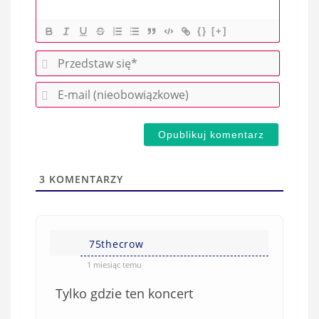
{}
[+]
P
r
E
z
-
e
m
d
a
s
i
t
l
a
3
KOMENTARZY
(
w
n
s
i
i
e
75thecrow
ę
o
*
1 miesiąc temu
b
Tylko gdzie ten koncert
o
w