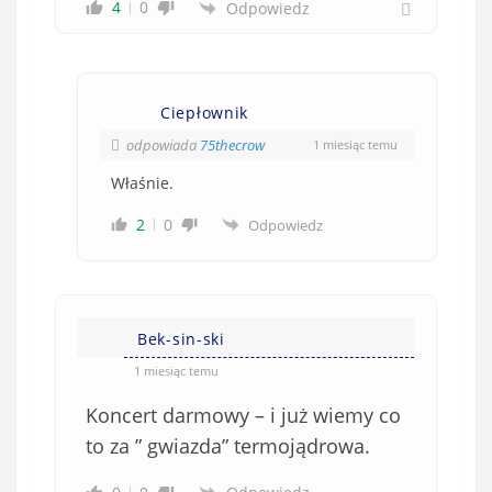
4
0
Odpowiedz
i
ą
z
k
Ciepłownik
o
w
odpowiada
75thecrow
1 miesiąc temu
e
Właśnie.
)
2
0
Odpowiedz
Bek-sin-ski
1 miesiąc temu
Koncert darmowy – i już wiemy co
to za ” gwiazda” termojądrowa.