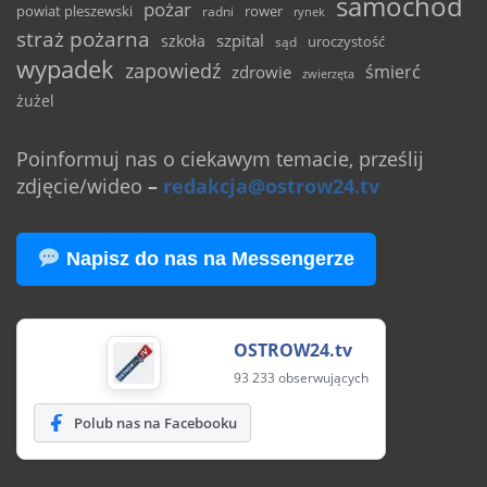
samochód
pożar
powiat pleszewski
rower
radni
rynek
straż pożarna
szpital
szkoła
uroczystość
sąd
wypadek
zapowiedź
śmierć
zdrowie
zwierzęta
żużel
Poinformuj nas o ciekawym temacie, prześlij
zdjęcie/wideo
–
redakcja@ostrow24.tv
Napisz do nas na Messengerze
OSTROW24.tv
93 233 obserwujących
Polub nas na Facebooku