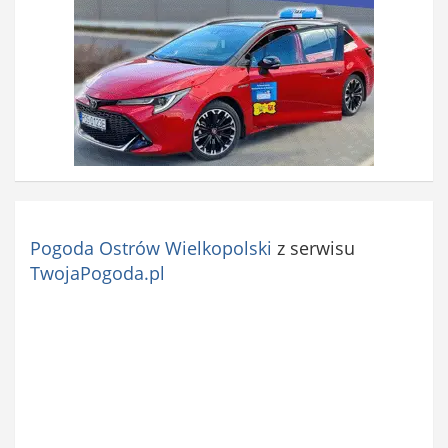
w
e
)
Pogoda Ostrów Wielkopolski
z serwisu
TwojaPogoda.pl