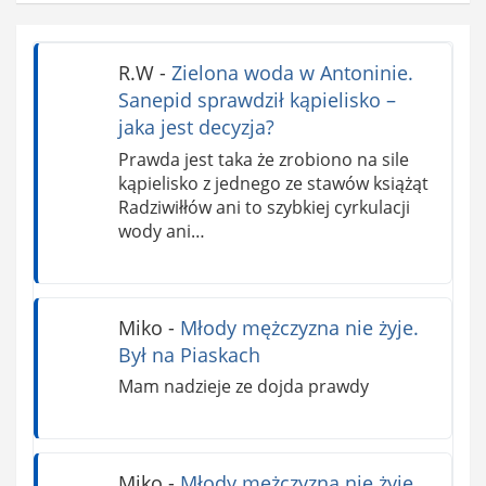
R.W
-
Zielona woda w Antoninie.
Sanepid sprawdził kąpielisko –
jaka jest decyzja?
Prawda jest taka że zrobiono na sile
kąpielisko z jednego ze stawów książąt
Radziwiłłów ani to szybkiej cyrkulacji
wody ani…
Miko
-
Młody mężczyzna nie żyje.
Był na Piaskach
Mam nadzieje ze dojda prawdy
Miko
-
Młody mężczyzna nie żyje.