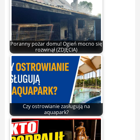
Poranny pożar domu! Ogień mocno się
rozwinął (ZDJĘCIA)
Czy ostrowianie zasługują na
aquapark?