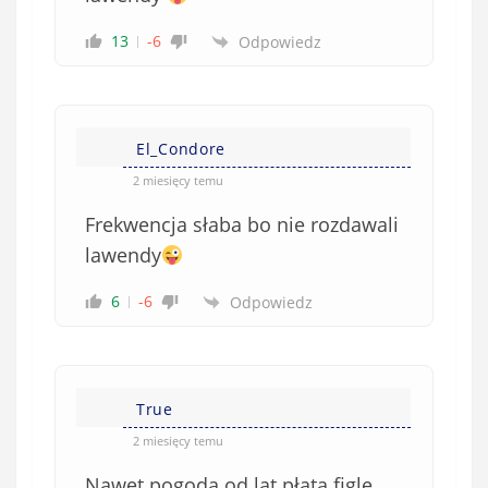
13
-6
Odpowiedz
El_Condore
2 miesięcy temu
Frekwencja słaba bo nie rozdawali
lawendy
6
-6
Odpowiedz
True
2 miesięcy temu
Nawet pogoda od lat płata figle