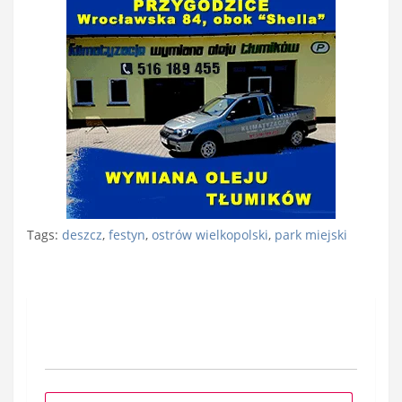
Tags:
deszcz
,
festyn
,
ostrów wielkopolski
,
park miejski
Nawigacja
wpisu