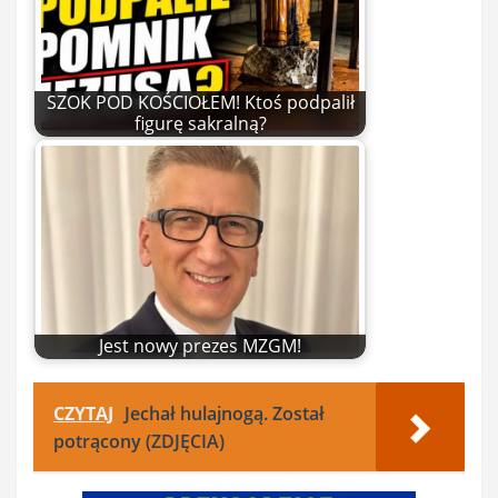
SZOK POD KOŚCIOŁEM! Ktoś podpalił
figurę sakralną?
Jest nowy prezes MZGM!
CZYTAJ
Jechał hulajnogą. Został
potrącony (ZDJĘCIA)