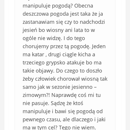
w
manipuluje pogodą? Obecna
i
deszczowa pogoda jest taka że ja
ą
zastanawiam się czy to nadchodzi
z
jesień bo wiosny ani lata to w
k
ogóle nie widzę. I do tego
o
chorujemy przez tą pogodę. Jeden
w
e
ma katar , drugi ciągle kicha a
)
trzeciego grypsko atakuje bo ma
takie objawy. Do czego to doszło
żeby człowiek chorował wiosną tak
samo jak w sezonie jesienno –
zimowym?! Naprawdę coś mi tu
nie pasuje. Sądzę że ktoś
manipuluje i bawi się pogodą od
pewnego czasu, ale dlaczego i jaki
ma w tym cel? Tego nie wiem.