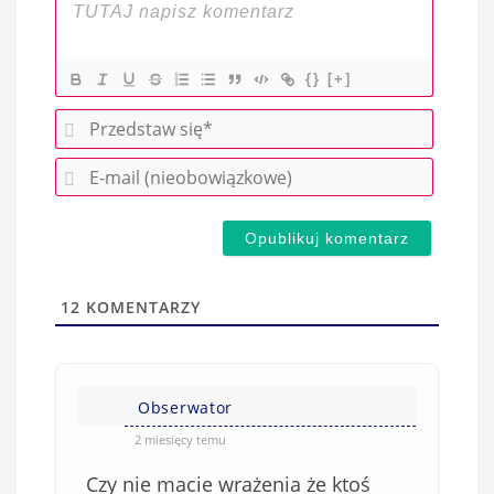
{}
[+]
P
r
E
z
-
e
m
d
a
s
i
t
l
a
12
KOMENTARZY
(
w
n
s
i
i
e
Obserwator
ę
o
*
2 miesięcy temu
b
Czy nie macie wrażenia że ktoś
o