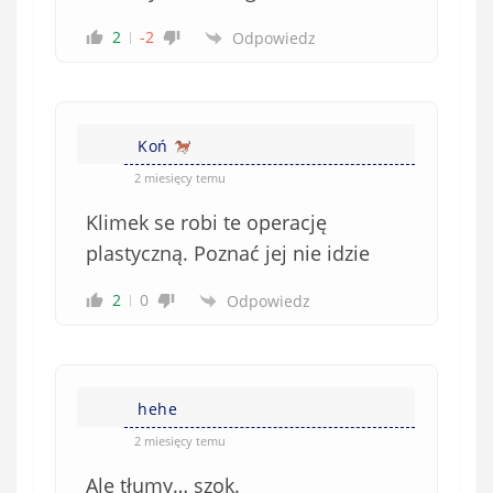
2
-2
Odpowiedz
Koń
2 miesięcy temu
Klimek se robi te operację
plastyczną. Poznać jej nie idzie
2
0
Odpowiedz
hehe
2 miesięcy temu
Ale tłumy… szok.