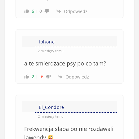
6
0
Odpowiedz
iphone
2 miesięcy temu
a te smierdzace psy po co tam?
2
-6
Odpowiedz
El_Condore
2 miesięcy temu
Frekwencja słaba bo nie rozdawali
lawendy