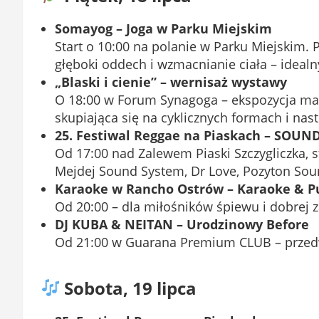
Somayog – Joga w Parku Miejskim
Start o 10:00 na polanie w Parku Miejskim.
głęboki oddech i wzmacnianie ciała – idea
„Blaski i cienie” – wernisaż wystawy
O 18:00 w Forum Synagoga – ekspozycja mal
skupiająca się na cyklicznych formach i nas
25. Festiwal Reggae na Piaskach – SOU
Od 17:00 nad Zalewem Piaski Szczygliczka, 
Mejdej Sound System, Dr Love, Pozyton Soun
Karaoke w Rancho Ostrów – Karaoke & P
Od 20:00 – dla miłośników śpiewu i dobrej 
DJ KUBA & NEITAN – Urodzinowy Before
Od 21:00 w Guarana Premium CLUB – przed
Sobota, 19 lipca