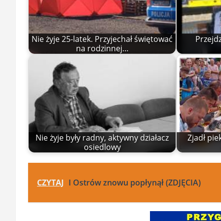
Nie żyje 25-latek. Przyjechał świętować
Przejd
na rodzinnej…
Nie żyje były radny, aktywny działacz
Zjadł pie
osiedlowy
CZYTAJ
I Ostrów znowu popłynął (ZDJĘCIA)