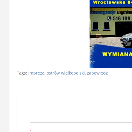
Tags:
impreza
,
ostrów wielkopolski
,
zapowiedź
Nawigacja
wpisu