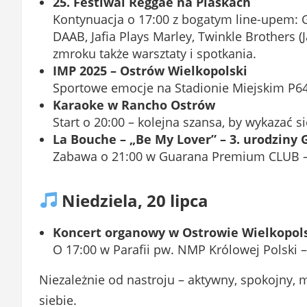
25. Festiwal Reggae na Piaskach
Kontynuacja o 17:00 z bogatym line-upem: 
DAAB, Jafia Plays Marley, Twinkle Brothers 
zmroku także warsztaty i spotkania.
IMP 2025 – Ostrów Wielkopolski
Sportowe emocje na Stadionie Miejskim P64
Karaoke w Rancho Ostrów
Start o 20:00 – kolejna szansa, by wykazać si
La Bouche – „Be My Lover” – 3. urodziny
Zabawa o 21:00 w Guarana Premium CLUB – 
Niedziela, 20 lipca
Koncert organowy w Ostrowie Wielkopol
O 17:00 w Parafii pw. NMP Królowej Polski 
Niezależnie od nastroju – aktywny, spokojny, m
siebie.