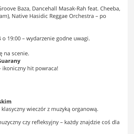
Groove Baza, Dancehall Masak-Rah feat. Cheeba,
(Jam), Native Hasidic Reggae Orchestra – po
 o 19:00 – wydarzenie godne uwagi.
ę na scenie.
 Guarany
ikoniczny hit powraca!
skim
– klasyczny wieczór z muzyką organową.
uzyczny czy refleksyjny – każdy znajdzie coś dla