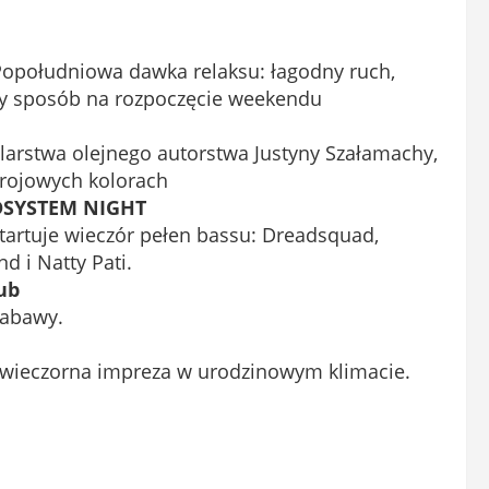
 Popołudniowa dawka relaksu: łagodny ruch,
lny sposób na rozpoczęcie weekendu
arstwa olejnego autorstwa Justyny Szałamachy,
trojowych kolorach
NDSYSTEM NIGHT
startuje wieczór pełen bassu: Dreadsquad,
d i Natty Pati.
ub
zabawy.
wieczorna impreza w urodzinowym klimacie.