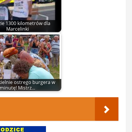
zie 1300 kilometrów dla
Marcelinki
kielnie ostrego burgera w
minutę! Mistrz…