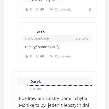
0
0
Odpowiedz
Jurek
odpowiada
Nie
2 lat temu
Tam tyż same szlaufy
0
0
Odpowiedz
Darek
2 lat temu
Pozdrawiam siostry Darie i chyba
Monikę to był jeden z lepszych dni