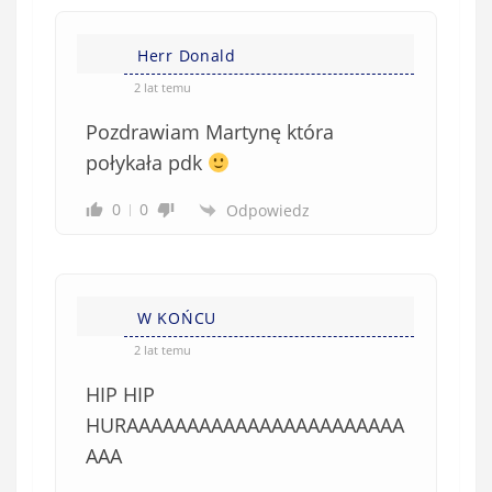
Herr Donald
2 lat temu
Pozdrawiam Martynę która
połykała pdk
0
0
Odpowiedz
W KOŃCU
2 lat temu
HIP HIP
HURAAAAAAAAAAAAAAAAAAAAAAA
AAA