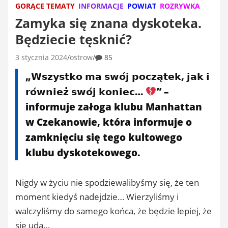
GORĄCE TEMATY
INFORMACJE
POWIAT
ROZRYWKA
Zamyka się znana dyskoteka.
Będziecie tęsknić?
3 stycznia 2024
ostrow
85
„𝗪𝘀𝘇𝘆𝘀𝘁𝗸𝗼 𝗺𝗮 𝘀𝘄𝗼́𝗷 𝗽𝗼𝗰𝘇𝗮̨𝘁𝗲𝗸, 𝗷𝗮𝗸 𝗶
𝗿𝗼́𝘄𝗻𝗶𝗲𝘇̇ 𝘀𝘄𝗼́𝗷 𝗸𝗼𝗻𝗶𝗲𝗰…
” –
informuje załoga klubu Manhattan
w Czekanowie, która informuje o
zamknięciu się tego kultowego
klubu dyskotekowego.
Nigdy w życiu nie spodziewalibyśmy się, że ten
moment kiedyś nadejdzie… Wierzyliśmy i
walczyliśmy do samego końca, że będzie lepiej, że
się uda…