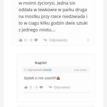
w moimi życiorysi. Jedna sie
oddała w lewkowie w parku druga
na mostku przy rzece niedzwiada i
to w ciagu kilku godzin dwie sztuki
z jednego miotu….
0
0
Odpowiedz
Naplet
odpowiada
Darek
2 lat temu
Dydek ci nie usechł?
0
0
Odpowiedz