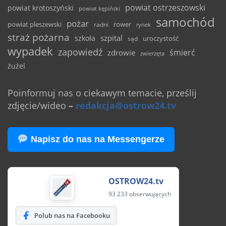
powiat ostrzeszowski
powiat krotoszyński
powiat kępiński
samochód
pożar
powiat pleszewski
rower
radni
rynek
straż pożarna
szpital
szkoła
uroczystość
sąd
wypadek
zapowiedź
śmierć
zdrowie
zwierzęta
żużel
Poinformuj nas o ciekawym temacie, prześlij
zdjęcie/wideo
–
redakcja@ostrow24.tv
Napisz do nas na Messengerze
OSTROW24.tv
93 233 obserwujących
Polub nas na Facebooku