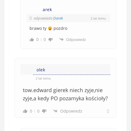
arek
odpowiada
Darek
2 lat temu
brawo ty
pozdro
0
0
Odpowiedz
olek
2 lat temu
tow.edward gierek niech zyje,nie
zyje,a kedy PO pozamyka kościoły?
0
0
Odpowiedz