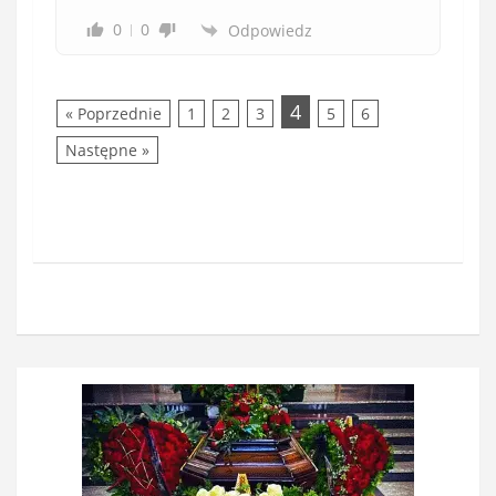
0
0
Odpowiedz
4
« Poprzednie
1
2
3
5
6
Następne »