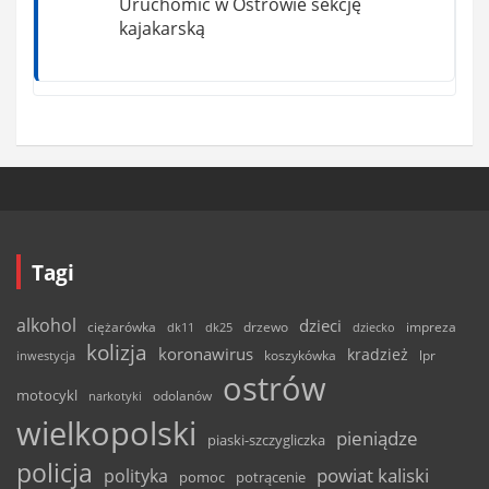
Uruchomić w Ostrowie sekcję
kajakarską
Tagi
alkohol
dzieci
ciężarówka
drzewo
dk11
dk25
dziecko
impreza
kolizja
koronawirus
kradzież
inwestycja
koszykówka
lpr
ostrów
motocykl
odolanów
narkotyki
wielkopolski
pieniądze
piaski-szczygliczka
policja
powiat kaliski
polityka
pomoc
potrącenie