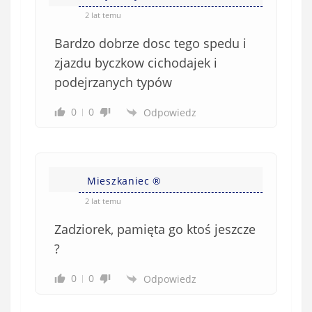
2 lat temu
Bardzo dobrze dosc tego spedu i
zjazdu byczkow cichodajek i
podejrzanych typów
0
0
Odpowiedz
Mieszkaniec ®
2 lat temu
Zadziorek, pamięta go ktoś jeszcze
?
0
0
Odpowiedz