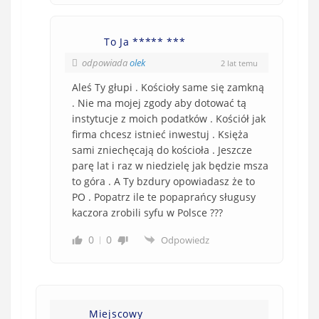
To Ja ***** ***
odpowiada
olek
2 lat temu
Aleś Ty głupi . Kościoły same się zamkną
. Nie ma mojej zgody aby dotować tą
instytucje z moich podatków . Kościół jak
firma chcesz istnieć inwestuj . Księża
sami zniechęcają do kościoła . Jeszcze
parę lat i raz w niedzielę jak będzie msza
to góra . A Ty bzdury opowiadasz że to
PO . Popatrz ile te popaprańcy sługusy
kaczora zrobili syfu w Polsce ???
0
0
Odpowiedz
Miejscowy