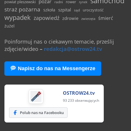
samochód
pożar
powiat pleszewski
rower
radni
rynek
straż pożarna
szpital
szkoła
uroczystość
sąd
wypadek
zapowiedź
śmierć
zdrowie
zwierzęta
żużel
Poinformuj nas o ciekawym temacie, prześlij
zdjęcie/wideo
–
redakcja@ostrow24.tv
Napisz do nas na Messengerze
OSTROW24.tv
93 233 obserwujących
Polub nas na Facebooku