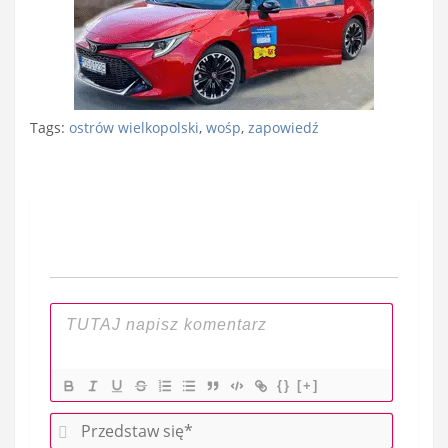
Tags:
ostrów wielkopolski
,
wośp
,
zapowiedź
Nawigacja
wpisu
{}
[+]
P