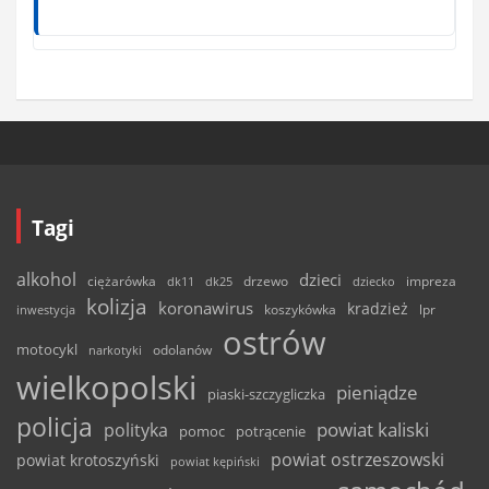
Tagi
alkohol
dzieci
ciężarówka
drzewo
dk11
dk25
dziecko
impreza
kolizja
koronawirus
kradzież
inwestycja
koszykówka
lpr
ostrów
motocykl
odolanów
narkotyki
wielkopolski
pieniądze
piaski-szczygliczka
policja
powiat kaliski
polityka
pomoc
potrącenie
powiat ostrzeszowski
powiat krotoszyński
powiat kępiński