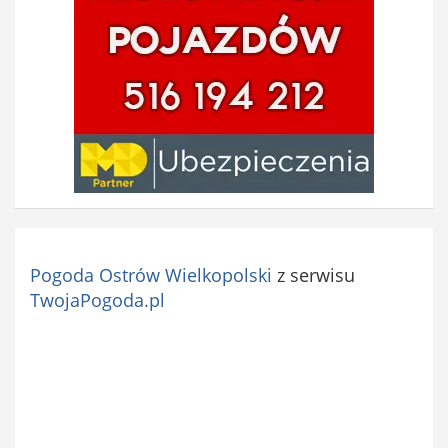
o
w
e
)
Pogoda Ostrów Wielkopolski
z serwisu
TwojaPogoda.pl