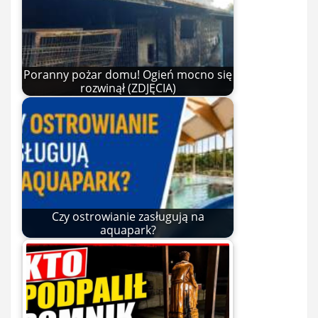
Poranny pożar domu! Ogień mocno się
rozwinął (ZDJĘCIA)
Czy ostrowianie zasługują na
aquapark?