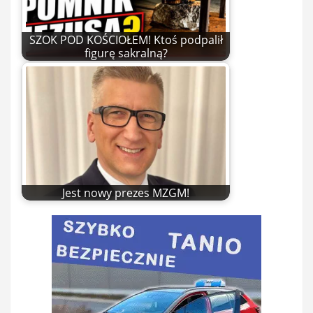
SZOK POD KOŚCIOŁEM! Ktoś podpalił
figurę sakralną?
Jest nowy prezes MZGM!