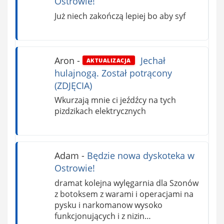
Ostrowie!
Już niech zakończą lepiej bo aby syf
Aron
-
Jechał
AKTUALIZACJA
hulajnogą. Został potrącony
(ZDJĘCIA)
Wkurzają mnie ci jeźdźcy na tych
pizdzikach elektrycznych
Adam
-
Będzie nowa dyskoteka w
Ostrowie!
dramat kolejna wylęgarnia dla Szonów
z botoksem z warami i operacjami na
pysku i narkomanow wysoko
funkcjonujących i z nizin…