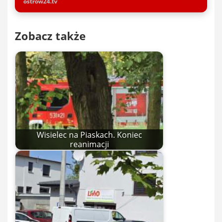
ostrow24.tv
Zobacz także
Wisielec na Piaskach. Koniec
reanimacji