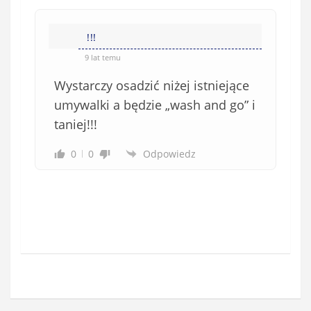
n
s
i
i
e
!!!
ę
o
*
9 lat temu
b
Wystarczy osadzić niżej istniejące
o
w
umywalki a będzie „wash and go” i
i
taniej!!!
ą
z
0
0
Odpowiedz
k
o
w
e
)