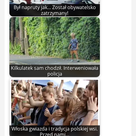
Był napruty jak... Został obywatelsko
zatrzymany!
Kilkulatek sam chodził. Interweniowała
policja
Włoska gwiazda i tradycja polskiej wsi.
Przed nami…