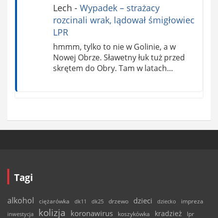
Lech
-
Wypadek – strażacy
rozcinali wrak, lądował śmigłowiec
LPR
hmmm, tylko to nie w Golinie, a w
Nowej Obrze. Sławetny łuk tuż przed
skrętem do Obry. Tam w latach…
Tagi
alkohol
dzieci
ciężarówka
drzewo
dk11
dk25
dziecko
impreza
kolizja
koronawirus
kradzież
inwestycja
koszykówka
lpr