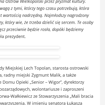
 na Ostrów Wielkopolski przez pryzmat kultury.
wagą z tymi, którzy tego czasu potrzebują, która
est wartością nadrzędną. Najmłodszy nagrodzony
, który wie, że trzeba dzielić się sercem. Te osoby
ręcz przeciwnie będzie rosła, dopóki będziemy
ła prezydent.
y Miejskiej Lech Topolan, starosta ostrowski
, radny miejski Zygmunt Malik, a także
e Domu Opieki „Senior – Wigor”, dyrektorzy
i pozarządowych, wolontariusze i zaproszeni
orwa-Wałkiewicz ze Stowarzyszenia „Mali bracia
towarzyszenia. W imieniu senatora Łukasza