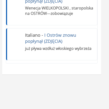
popłynął (ZDJĘCIA)
Wenecja WIELKOPOLSKI , staropolska
na OSTRÓW---zobowiązuje
Italiano
-
I Ostrów znowu
popłynął (ZDJĘCIA)
już pływa wzdłuż włoskiego wybrzeża