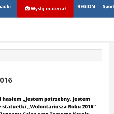
adki
REGION
Spor
Wyślij materiał
2016
d hasłem „Jestem potrzebny, jestem
 statuetki „Wolontariusza Roku 2016”