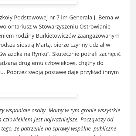
Szkoły Podstawowej nr 7 im Generała J. Bema w
) wolontariusz w Stowarzyszeniu Ostrowianie
koleniem rodziny Burkietowiczów zaangażowanym
odsza siostrą Martą, bierze czynny udział w
„Gwiazdka na Rynku”. Skutecznie potrafi zachęcić
ządzaną drugiemu człowiekowi, chętny do
ku. Poprzez swoją postawę daje przykład innym
rzy wspaniałe osoby. Mamy w tym gronie wszystkie
im człowiekiem jest najważniejsze. Począwszy od
 tego, że patrzenie na sprawy wspólne, publiczne