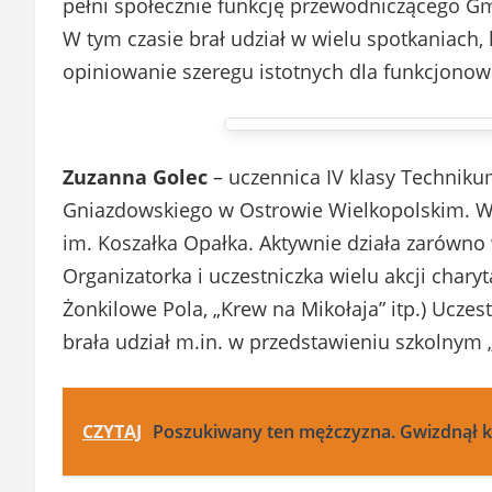
pełni społecznie funkcję przewodniczącego Gm
W tym czasie brał udział w wielu spotkaniach,
opiniowanie szeregu istotnych dla funkcjon
Zuzanna Golec
– uczennica IV klasy Techniku
Gniazdowskiego w Ostrowie Wielkopolskim. Wo
im. Koszałka Opałka. Aktywnie działa zarówno 
Organizatorka i uczestniczka wielu akcji char
Żonkilowe Pola, „Krew na Mikołaja” itp.) Uczes
brała udział m.in. w przedstawieniu szkolnym
CZYTAJ
Poszukiwany ten mężczyzna. Gwizdnął 