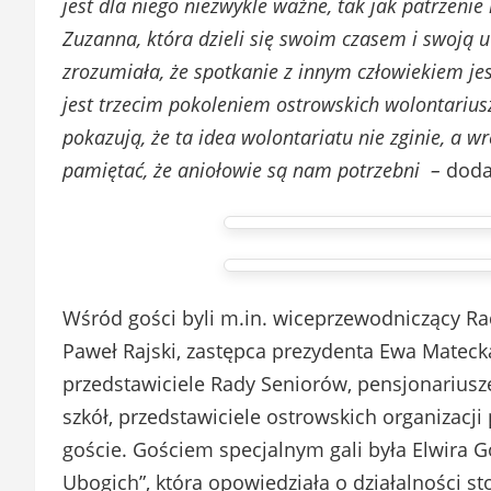
jest dla niego niezwykle ważne, tak jak patrzenie
Zuzanna, która dzieli się swoim czasem i swoją u
zrozumiała, że spotkanie z innym człowiekiem j
jest trzecim pokoleniem ostrowskich wolontariuszy
pokazują, że ta idea wolontariatu nie zginie, a w
pamiętać, że aniołowie są nam potrzebni –
doda
Wśród gości byli m.in. wiceprzewodniczący Rad
Paweł Rajski, zastępca prezydenta Ewa Matecka
przedstawiciele Rady Seniorów, pensjonariusz
szkół, przedstawiciele ostrowskich organizacj
goście. Gościem specjalnym gali była Elwira G
Ubogich”, która opowiedziała o działalności s