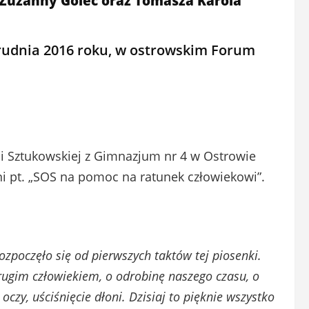
 Zuzanny Golec oraz Tomasza Karola
grudnia 2016 roku, w ostrowskim Forum
ii Sztukowskiej z Gimnazjum nr 4 w Ostrowie
ni pt. „SOS na pomoc na ratunek człowiekowi”.
ozpoczęło się od pierwszych taktów tej piosenki.
drugim człowiekiem, o odrobinę naszego czasu, o
czy, uściśnięcie dłoni. Dzisiaj to pięknie wszystko