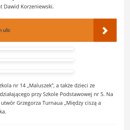
nt Dawid Korzeniewski.
 ulic
kola nr 14 „Maluszek”, a także dzieci ze
ziałającego przy Szkole Podstawowej nr 5. Na
 utwór Grzegorza Turnaua „Między ciszą a
ka.