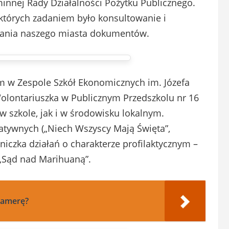
innej Rady Działalności Pożytku Publicznego.
 których zadaniem było konsultowanie i
owania naszego miasta dokumentów.
m w Zespole Szkół Ekonomicznych im. Józefa
lontariuszka w Publicznym Przedszkolu nr 16
w szkole, jak i w środowisku lokalnym.
ytatywnych („Niech Wszyscy Mają Święta”,
tniczka działań o charakterze profilaktycznym –
 „Sąd nad Marihuaną”.
kamerę?